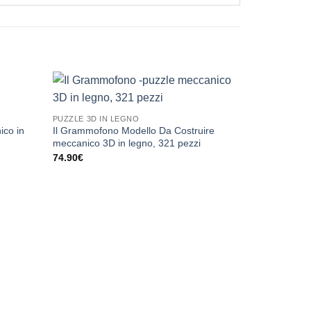
PUZZLE 3D IN LEGNO
ico in
Il Grammofono Modello Da Costruire
meccanico 3D in legno, 321 pezzi
74.90
€
PUZZLE 3D I
GATTO Bianc
508 pezzi
54.90
€