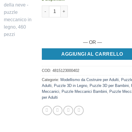
Camion della neve - puzzle meccanico in legn
— OR —
AGGIUNGI AL CARRELLO
COD:
4815123000402
Categorie:
Modellismo da Costruire per Adulti
,
Puzzl
Adulti
,
Puzzle 3D in Legno
,
Puzzle 3D per Bambini
,
Meccanici
,
Puzzle Meccanici Bambini
,
Puzzle Mecca
per Adulti