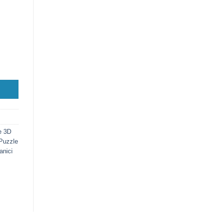
o, 460 pezzi quantità
e 3D
Puzzle
nici