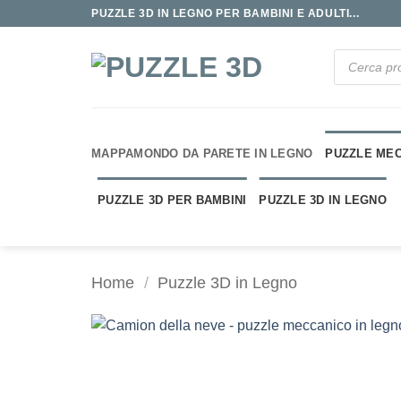
Salta
PUZZLE 3D IN LEGNO PER BAMBINI E ADULTI...
ai
contenuti
Ricerca
prodotti
MAPPAMONDO DA PARETE IN LEGNO
PUZZLE MEC
PUZZLE 3D PER BAMBINI
PUZZLE 3D IN LEGNO
Home
/
Puzzle 3D in Legno