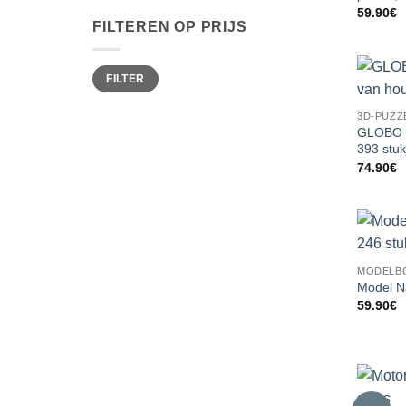
59.90
€
FILTEREN OP PRIJS
Min.
Max.
FILTER
prijs
prijs
3D-PUZZ
GLOBO M
393 stuk
74.90
€
MODELB
Model N
59.90
€