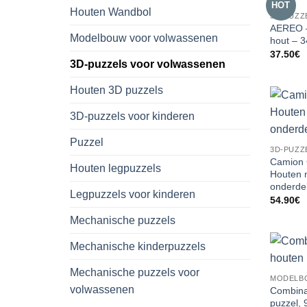
HOT
Houten Wandbol
3D-PUZZ
AEREO –
Modelbouw voor volwassenen
hout – 3
37.50
€
3D-puzzels voor volwassenen
Houten 3D puzzels
3D-puzzels voor kinderen
Puzzel
3D-PUZZ
Camion 
Houten legpuzzels
Houten 
onderde
Legpuzzels voor kinderen
54.90
€
Mechanische puzzels
Mechanische kinderpuzzels
Mechanische puzzels voor
MODELB
volwassenen
Combina
puzzel, 