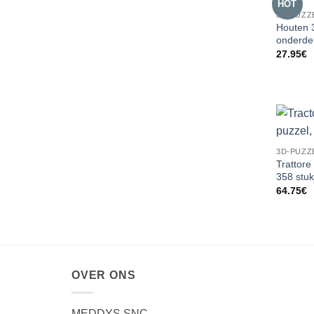
HOT
3D-PUZZ
Houten 
onderde
27.95
€
3D-PUZZ
Trattor
358 stuk
64.75
€
OVER ONS
MEDDYS SNC