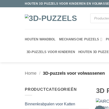
Ga
HOUTEN 3D PUZZELS VOOR KINDEREN EN VOLWASSE
naar
inhoud
Producten
zoeken
HOUTEN WANDBOL
MECHANISCHE PUZZELS
P
3D-PUZZELS VOOR KINDEREN
HOUTEN 3D PUZZE
Home
/
3D-puzzels voor volwassenen
3D 
PRODUCTCATEGORIEËN
Binnenkrabpalen voor Katten