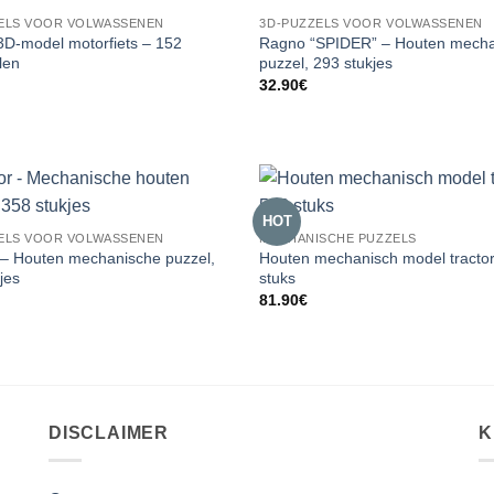
ELS VOOR VOLWASSENEN
3D-PUZZELS VOOR VOLWASSENEN
3D-model motorfiets – 152
Ragno “SPIDER” – Houten mech
len
puzzel, 293 stukjes
32.90
€
HOT
ELS VOOR VOLWASSENEN
MECHANISCHE PUZZELS
e – Houten mechanische puzzel,
Houten mechanisch model tractor
jes
stuks
81.90
€
DISCLAIMER
K