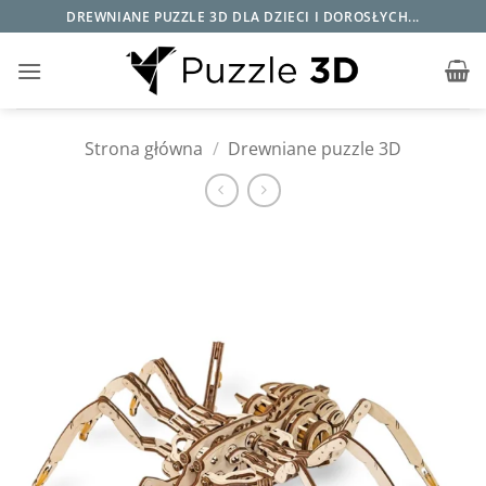
Przewiń
DREWNIANE PUZZLE 3D DLA DZIECI I DOROSŁYCH...
do
zawartości
Strona główna
/
Drewniane puzzle 3D