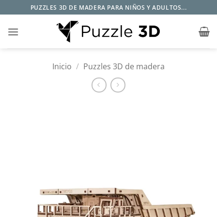
Saltar
PUZZLES 3D DE MADERA PARA NIÑOS Y ADULTOS...
al
contenido
Inicio
/
Puzzles 3D de madera