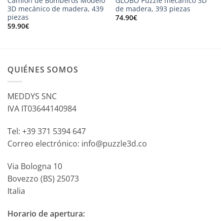
Camión de Bomberos Modelo
GLOBO Puzzle mecánico 3D
3D mecánico de madera, 439
de madera, 393 piezas
piezas
74.90
€
59.90
€
QUIÉNES SOMOS
MEDDYS SNC
IVA IT03644140984
Tel: +39 371 5394 647
Correo electrónico: info@puzzle3d.co
Via Bologna 10
Bovezzo (BS) 25073
Italia
Horario de apertura: