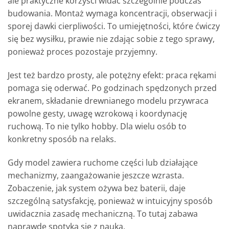
ale praktyczne korzyści widać szczególnie podczas
budowania. Montaż wymaga koncentracji, obserwacji i
sporej dawki cierpliwości. To umiejętności, które ćwiczy
się bez wysiłku, prawie nie zdając sobie z tego sprawy,
ponieważ proces pozostaje przyjemny.
Jest też bardzo prosty, ale potężny efekt: praca rękami
pomaga się oderwać. Po godzinach spędzonych przed
ekranem, składanie drewnianego modelu przywraca
powolne gesty, uwagę wzrokową i koordynację
ruchową. To nie tylko hobby. Dla wielu osób to
konkretny sposób na relaks.
Gdy model zawiera ruchome części lub działające
mechanizmy, zaangażowanie jeszcze wzrasta.
Zobaczenie, jak system ożywa bez baterii, daje
szczególną satysfakcję, ponieważ w intuicyjny sposób
uwidacznia zasadę mechaniczną. To tutaj zabawa
naprawdę spotyka się z nauką.