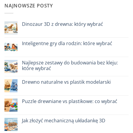
NAJNOWSZE POSTY
Dinozaur 3D z drewna: który wybrać
Brak
komentarzy
do
Dinosauro
Inteligentne gry dla rodzin: które wybrać
3D
in
Brak
legno:
komentarzy
quale
do
scegliere
Giochi
Najlepsze zestawy do budowania bez kleju:
intelligenti
które wybrać
per
famiglie:
Brak
quali
komentarzy
scegliere
Drewno naturalne vs plastik modelarski
do
Migliori
Brak
kit
komentarzy
costruzione
do
senza
Legno
Puzzle drewniane vs plastikowe: co wybrać
colla:
naturale
quali
vs
Brak
scegliere
plastica
komentarzy
modellismo
do
Puzzle
Jak złożyć mechaniczną układankę 3D
legno
vs
Brak
plastica:
komentarzy