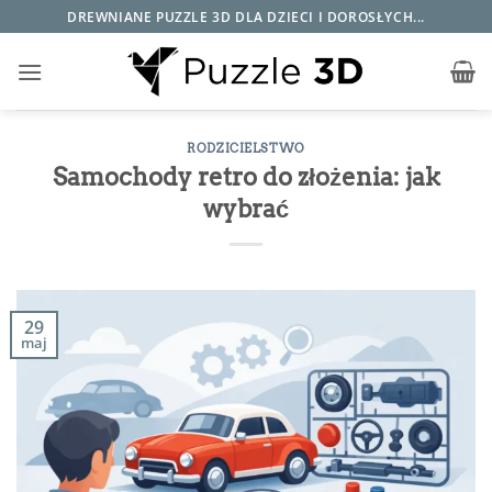
Przewiń
DREWNIANE PUZZLE 3D DLA DZIECI I DOROSŁYCH...
do
zawartości
RODZICIELSTWO
Samochody retro do złożenia: jak
wybrać
29
maj