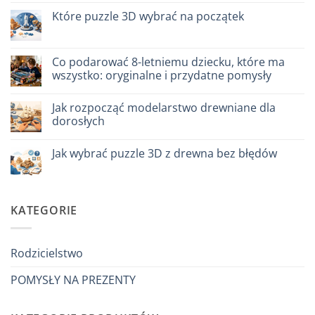
cosa
do
scegliere
Come
Które puzzle 3D wybrać na początek
assemblare
un
Brak
puzzle
komentarzy
3D
do
meccanico
Quale
Co podarować 8-letniemu dziecku, które ma
puzzle
wszystko: oryginalne i przydatne pomysły
3D
per
Brak
iniziare
komentarzy
davvero
Jak rozpocząć modelarstwo drewniane dla
do
Cosa
dorosłych
regalare
a
Brak
un
komentarzy
Jak wybrać puzzle 3D z drewna bez błędów
bambino
do
di
Come
Brak
8
iniziare
komentarzy
anni
modellismo
do
che
legno
Come
ha
adulto
scegliere
KATEGORIE
tutto:
puzzle
idee
3D
originali
legno
e
senza
utili
errori
Rodzicielstwo
POMYSŁY NA PREZENTY