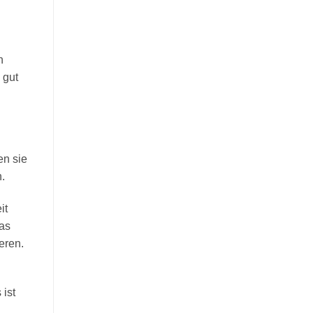
h
 gut
en sie
.
it
das
eren.
 ist