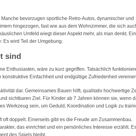
 Manche bevorzugen sportliche Retro-Autos, dynamischer und
ldtimern hingezogen, fast wie aus dem Wohnzimmer, die sich auc
häuslichen Umfeld wiegt dieser Aspekt mehr, als man denkt. Ein
e: Es wird Teil der Umgebung.
t sind
e Enthusiasten, wäre zu kurz gegriffen. Tatsächlich funktionier
e konstruktive Einfachheit und endgültige Zufriedenheit vereinen
-Aktivität dar. Gemeinsames Bauen hilft, qualitativ hochwertige Ze
 und sichtbaren Ziel. Für Kinder ab 7 Jahren können sie, wenn 
es Werkzeug sein, um Geduld, Koordination und Logik zu traini
t oft doppelt. Einerseits gibt es die Freude am Zusammenbau.
akter, das einrichtet und ein persönliches Interesse erzählt. Es
ent des Spiels bleibt.