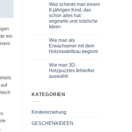
puzzle
Kommentare
Was schenkt man einem
3D
zu
meccanico
Quale
8-jährigen Kind, das
puzzle
schon alles hat:
3D
per
originelle und nützliche
iniziare
Ideen
davvero
egen
Keine
de ein
Kommentare
Wie man als
zu
tivem
Cosa
Erwachsener mit dem
regalare
Holzmodellbau beginnt
a
un
Keine
bambino
Kommentare
di
Wie man 3D-
zu
8
Come
Holzpuzzles fehlerfrei
anni
iniziare
che
auswählt
modellismo
etails
ha
legno
tutto:
Keine
adulto
 auf
idee
Kommentare
zu
originali
leich
Come
KATEGORIEN
e
scegliere
utili
puzzle
3D
legno
Kindererziehung
senza
zu
errori
ele
GESCHENKIDEEN
,