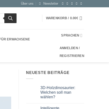
Über uns
Newsletter
WARENKORB /
0.00
€
SPRACHEN
 FÜR ERWACHSENE
ANMELDEN /
REGISTRIEREN
NEUESTE BEITRÄGE
3D-Holzdinosaurier:
Welchen soll man
wählen?
Keine
Kommentare
Intelligente
zu