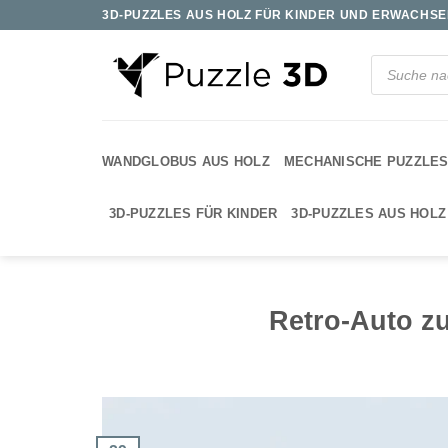
Zum
3D-PUZZLES AUS HOLZ FÜR KINDER UND ERWACHSEN
Inhalt
springen
Products
search
WANDGLOBUS AUS HOLZ
MECHANISCHE PUZZLE
3D-PUZZLES FÜR KINDER
3D-PUZZLES AUS HOLZ
Retro-Auto z