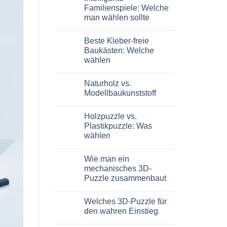
Dinosauro
Familienspiele: Welche
3D
man wählen sollte
in
legno:
Keine
quale
Kommentare
scegliere
Beste Kleber-freie
zu
Giochi
Baukästen: Welche
intelligenti
wählen
per
famiglie:
Keine
quali
Kommentare
scegliere
Naturholz vs.
zu
Migliori
Modellbaukunststoff
kit
costruzione
Keine
senza
Kommentare
Holzpuzzle vs.
colla:
zu
quali
Legno
Plastikpuzzle: Was
scegliere
naturale
wählen
vs
plastica
Keine
modellismo
Kommentare
Wie man ein
zu
Puzzle
mechanisches 3D-
legno
Puzzle zusammenbaut
vs
plastica:
Keine
cosa
Kommentare
scegliere
Welches 3D-Puzzle für
zu
Come
den wahren Einstieg
assemblare
un
Keine