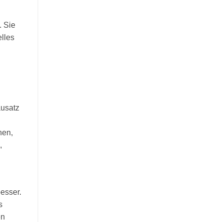
. Sie
lles
ausatz
nen,
,
n
esser.
s
en