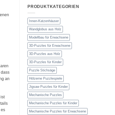
PRODUKTKATEGORIEN
genen
Innen-Katzenhäuser
Wandglobus aus Holz
Modellbau für Erwachsene
3D-Puzzles für Erwachsene
3D-Puzzles aus Holz
3D-Puzzles für Kinder
laren
Puzzle Stichsäge
, dass
Hölzerne Puzzlespiele
ang an
Jigsaw Puzzles für Kinder
Mechanische Puzzles
ist
Mechanische Puzzles für Kinder
tails
 es
Mechanische Puzzles für Erwachsene