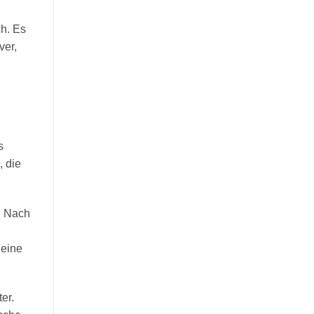
ch. Es
ver,
s
, die
n. Nach
 eine
er.