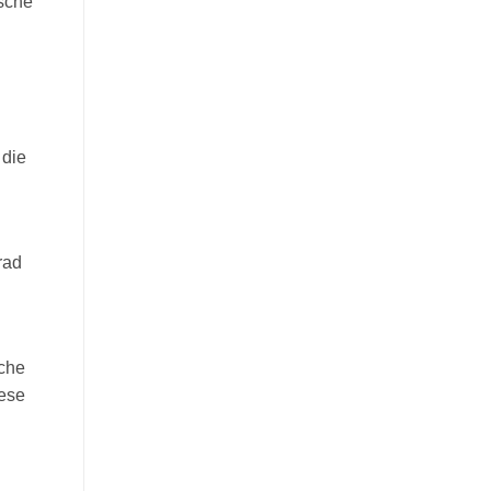
ische
 die
rad
iche
ese