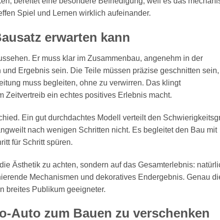
n, bereitet eine besondere Befriedigung, weil es das mechan
reffen Spiel und Lernen wirklich aufeinander.
ausatz erwarten kann
 aussehen. Er muss klar im Zusammenbau, angenehm in der
d Ergebnis sein. Die Teile müssen präzise geschnitten sein,
eitung muss begleiten, ohne zu verwirren. Das klingt
m Zeitvertreib ein echtes positives Erlebnis macht.
hied. Ein gut durchdachtes Modell verteilt den Schwierigkeitsg
angweilt nach wenigen Schritten nicht. Es begleitet den Bau mit
tt für Schritt spüren.
 die Ästhetik zu achten, sondern auf das Gesamterlebnis: natürl
onierende Mechanismen und dekoratives Endergebnis. Genau di
n breites Publikum geeigneter.
tro-Auto zum Bauen zu verschenken