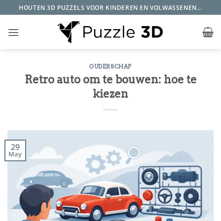
Ga
HOUTEN 3D PUZZELS VOOR KINDEREN EN VOLWASSENEN...
naar
inhoud
OUDERSCHAP
Retro auto om te bouwen: hoe te
kiezen
29
May