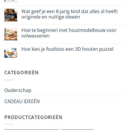
assemblare
reacties
un
op
puzzle
Quale
Wat geef je een 8-jarig kind dat alles al heeft:
3D
puzzle
meccanico
originele en nuttige ideeën
3D
per
Geen
iniziare
reacties
davvero
Hoe te beginnen met houtmodelbouw voor
op
Cosa
volwassenen
regalare
a
Geen
un
reacties
Hoe kies je foutloos een 3D houten puzzel
bambino
op
di
Come
Geen
8
iniziare
reacties
anni
modellismo
op
che
legno
Come
ha
adulto
scegliere
CATEGORIEËN
tutto:
puzzle
idee
3D
originali
legno
e
senza
utili
errori
Ouderschap
CADEAU IDEEËN
PRODUCTCATEGORIEËN