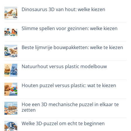
Dinosaurus 3D van hout: welke kiezen
Geen
reacties
op
Dinosauro
Slimme spellen voor gezinnen: welke kiezen
3D
in
Geen
legno:
reacties
quale
op
scegliere
Giochi
Beste lijmvrije bouwpakketten: welke te kiezen
intelligenti
per
Geen
famiglie:
reacties
quali
op
scegliere
Migliori
Natuurhout versus plastic modelbouw
kit
costruzione
Geen
senza
reacties
colla:
op
quali
Legno
Houten puzzel versus plastic: wat te kiezen
scegliere
naturale
vs
Geen
plastica
reacties
modellismo
op
Puzzle
Hoe een 3D mechanische puzzel in elkaar te
legno
zetten
vs
plastica:
Geen
cosa
reacties
scegliere
Welke 3D-puzzel om echt te beginnen
op
Come
Geen