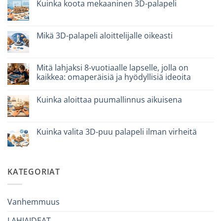
Puzzle
Kuinka koota mekaaninen 3D-palapeli
legno
vs
Ei
plastica:
kommentteja
cosa
artikkeliin
scegliere
Come
Mikä 3D-palapeli aloittelijalle oikeasti
assemblare
un
Ei
puzzle
kommentteja
3D
artikkeliin
meccanico
Quale
Mitä lahjaksi 8-vuotiaalle lapselle, jolla on
puzzle
kaikkea: omaperäisiä ja hyödyllisiä ideoita
3D
per
Ei
iniziare
kommentteja
davvero
Kuinka aloittaa puumallinnus aikuisena
artikkeliin
Cosa
Ei
regalare
kommentteja
a
artikkeliin
un
Come
Kuinka valita 3D-puu palapeli ilman virheitä
bambino
iniziare
di
modellismo
Ei
8
legno
kommentteja
anni
adulto
artikkeliin
che
Come
ha
scegliere
KATEGORIAT
tutto:
puzzle
idee
3D
originali
legno
e
senza
utili
errori
Vanhemmuus
LAHJAIDEAT