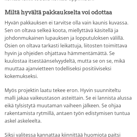
Miltä hyvältä pakkaukselta voi odottaa
Hyvän pakkauksen ei tarvitse olla vain kaunis kuvassa.
Sen on oltava selkeä koota, miellyttävä käsitellä ja
johdonmukainen lupauksen ja lopputuloksen välillä.
Osien on oltava tarkasti leikattuja, liitosten toimittava
hyvin ja ohjeiden ohjattava hämmentämättä. Se
kuulostaa itsestäänselvyydeltä, mutta se on se, mikä
muuttaa ajanvietteen todelliseksi positiiviseksi
kokemukseksi.
Myös projektin laatu tekee eron. Hyvin suunniteltu
malli jakaa vaikeustason asteittain. Se ei lannista alussa
eikä tylsistytä muutaman vaiheen jälkeen. Se ohjaa
rakentamista rytmillä, antaen työn edistymisen tuntua
askel askeleelta.
Siksi valitessa kannattaa kiinnittää huomiota paitsi