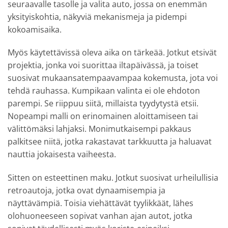
seuraavalle tasolle ja valita auto, jossa on enemmän
yksityiskohtia, näkyviä mekanismeja ja pidempi
kokoamisaika.
Myös käytettävissä oleva aika on tärkeää. Jotkut etsivät
projektia, jonka voi suorittaa iltapäivässä, ja toiset
suosivat mukaansatempaavampaa kokemusta, jota voi
tehdä rauhassa. Kumpikaan valinta ei ole ehdoton
parempi. Se riippuu siitä, millaista tyydytystä etsii.
Nopeampi malli on erinomainen aloittamiseen tai
välittömäksi lahjaksi. Monimutkaisempi pakkaus
palkitsee niitä, jotka rakastavat tarkkuutta ja haluavat
nauttia jokaisesta vaiheesta.
Sitten on esteettinen maku. Jotkut suosivat urheilullisia
retroautoja, jotka ovat dynaamisempia ja
näyttävämpiä. Toisia viehättävät tyylikkäät, lähes
olohuoneeseen sopivat vanhan ajan autot, jotka