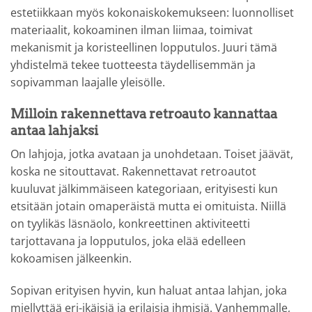
estetiikkaan myös kokonaiskokemukseen: luonnolliset
materiaalit, kokoaminen ilman liimaa, toimivat
mekanismit ja koristeellinen lopputulos. Juuri tämä
yhdistelmä tekee tuotteesta täydellisemmän ja
sopivamman laajalle yleisölle.
Milloin rakennettava retroauto kannattaa
antaa lahjaksi
On lahjoja, jotka avataan ja unohdetaan. Toiset jäävät,
koska ne sitouttavat. Rakennettavat retroautot
kuuluvat jälkimmäiseen kategoriaan, erityisesti kun
etsitään jotain omaperäistä mutta ei omituista. Niillä
on tyylikäs läsnäolo, konkreettinen aktiviteetti
tarjottavana ja lopputulos, joka elää edelleen
kokoamisen jälkeenkin.
Sopivan erityisen hyvin, kun haluat antaa lahjan, joka
miellyttää eri-ikäisiä ja erilaisia ihmisiä. Vanhemmalle,