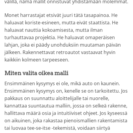
välillä, nämä mallit onnistuvat yhdistämään molemmat.
Monet harrastajat etsivät juuri tätä tasapainoa. He
haluavat koriste-esineen, mutta eivät staattista. He
haluavat nauttia kokoamisesta, mutta ilman
turhauttavaa projektia. He haluavat omaperäisen
lahjan, joka ei päädy unohduksiin muutaman päivän
jälkeen. Rakennettavat retroautot vastaavat hyvin
kaikkiin kolmeen tarpeeseen.
Miten valita oikea malli
Ensimmäinen kysymys ei ole, mikä auto on kaunein.
Ensimmäinen kysymys on, kenelle se on tarkoitettu. Jos
pakkaus on suunnattu aloittelijalle tai nuorelle,
kannattaa suuntautua malliin, jossa on selkeä rakenne,
hallittava määrä osia ja intuitiiviset ohjeet. Jos kyseessä
on aikuinen, joka rakastaa pienoismallien rakentamista
tai luovaa tee-se-itse -tekemistä, voidaan siirtyä