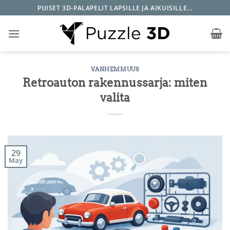
Skip
PUISET 3D-PALAPELIT LAPSILLE JA AIKUISILLE...
to
content
VANHEMMUUS
Retroauton rakennussarja: miten
valita
29
May