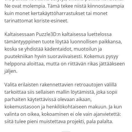
Ne ovat molempia. Tämä tekee niistä kiinnostavampia
kuin monet kertakäyttöharrastukset tai monet
tarinattomat koriste-esineet.
Kaltaisessaan Puzzle3D:n kaltaisessa luettelossa
tämäntyyppinen tuote löytää luonnollisen paikkansa,
koska se yhdistää kädentaidot, muotoilun ja
puutekniikan hyvin suoraviivaisesti. Kokemus pysyy
helppona aloittaa, mutta on riittävän rikas jättääkseen
jäljen.
Valita erilaisten rakennettavien retroautojen välillä
tarkoittaa siis sellaisen mallin löytämistä, joka sopii
parhaiten käytettävissä olevaan aikaan,
kokemustasoon ja henkilökohtaiseen makuun. Ja kun
valinta on oikea, kokoaminen ei ole vain ajanvietettä:
siitä tulee pieni muistettava projekti, pala palalta.