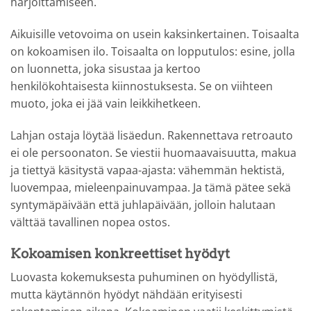
harjoittamiseen.
Aikuisille vetovoima on usein kaksinkertainen. Toisaalta
on kokoamisen ilo. Toisaalta on lopputulos: esine, jolla
on luonnetta, joka sisustaa ja kertoo
henkilökohtaisesta kiinnostuksesta. Se on viihteen
muoto, joka ei jää vain leikkihetkeen.
Lahjan ostaja löytää lisäedun. Rakennettava retroauto
ei ole persoonaton. Se viestii huomaavaisuutta, makua
ja tiettyä käsitystä vapaa-ajasta: vähemmän hektistä,
luovempaa, mieleenpainuvampaa. Ja tämä pätee sekä
syntymäpäivään että juhlapäivään, jolloin halutaan
välttää tavallinen nopea ostos.
Kokoamisen konkreettiset hyödyt
Luovasta kokemuksesta puhuminen on hyödyllistä,
mutta käytännön hyödyt nähdään erityisesti