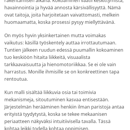
rakentamisen aikana. Kokoaminen vaatii keskittymistä,
havainnointia ja hyvää annosta kärsivällisyyttä. Nämä
ovat taitoja, joita harjoitetaan vaivattomasti, melkein
huomaamatta, koska prosessi pysyy miellyttävänä.
On myös hyvin yksinkertainen mutta voimakas
vaikutus: käsillä työskentely auttaa irrottautumaan.
Tuntien jälkeen ruudun edessä puumallin kokoaminen
tuo keskiöön hitaita liikkeitä, visuaalista
tarkkaavaisuutta ja hienomotoriikkaa. Se ei ole vain
harrastus. Monille ihmisille se on konkreettinen tapa
rentoutua.
Kun malli sisältää liikkuvia osia tai toimivia
mekanismeja, sitoutuminen kasvaa entisestään.
Järjestelmän herääminen henkiin ilman paristoja antaa
erityistä tyydytystä, koska se tekee mekaanisen
periaatteen näkyväksi intuitiivisella tavalla. Tässä
kohtaa leikki todella kohtaa oppimisen.