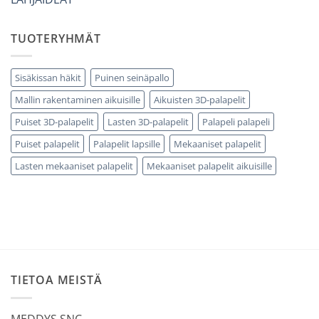
TUOTERYHMÄT
Sisäkissan häkit
Puinen seinäpallo
Mallin rakentaminen aikuisille
Aikuisten 3D-palapelit
Puiset 3D-palapelit
Lasten 3D-palapelit
Palapeli palapeli
Puiset palapelit
Palapelit lapsille
Mekaaniset palapelit
Lasten mekaaniset palapelit
Mekaaniset palapelit aikuisille
TIETOA MEISTÄ
MEDDYS SNC