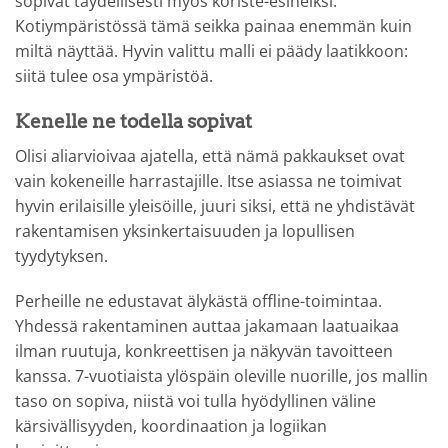
sopivat täydellisesti myös koriste-esineiksi.
Kotiympäristössä tämä seikka painaa enemmän kuin
miltä näyttää. Hyvin valittu malli ei päädy laatikkoon:
siitä tulee osa ympäristöä.
Kenelle ne todella sopivat
Olisi aliarvioivaa ajatella, että nämä pakkaukset ovat
vain kokeneille harrastajille. Itse asiassa ne toimivat
hyvin erilaisille yleisöille, juuri siksi, että ne yhdistävät
rakentamisen yksinkertaisuuden ja lopullisen
tyydytyksen.
Perheille ne edustavat älykästä offline-toimintaa.
Yhdessä rakentaminen auttaa jakamaan laatuaikaa
ilman ruutuja, konkreettisen ja näkyvän tavoitteen
kanssa. 7-vuotiaista ylöspäin oleville nuorille, jos mallin
taso on sopiva, niistä voi tulla hyödyllinen väline
kärsivällisyyden, koordinaation ja logiikan