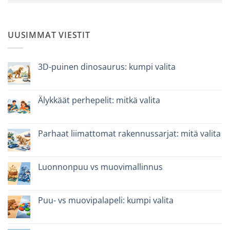
UUSIMMAT VIESTIT
3D-puinen dinosaurus: kumpi valita
Ei
kommentteja
artikkeliin
Dinosauro
Älykkäät perhepelit: mitkä valita
3D
in
Ei
legno:
kommentteja
quale
artikkeliin
scegliere
Giochi
Parhaat liimattomat rakennussarjat: mitä valita
intelligenti
per
Ei
famiglie:
kommentteja
quali
artikkeliin
scegliere
Migliori
Luonnonpuu vs muovimallinnus
kit
costruzione
Ei
senza
kommentteja
colla:
artikkeliin
quali
Legno
Puu- vs muovipalapeli: kumpi valita
scegliere
naturale
vs
Ei
plastica
kommentteja
modellismo
artikkeliin