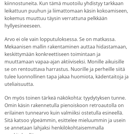
kiinnostuneita. Kun tämä muotoilu yhdistyy tarkkaan
leikattuun puuhun ja liimattomaan käsin kokoamiseen,
kokemus muuttuu täysin verrattuna pelkkään
hyllyesineeseen.
Arvo ei ole vain lopputuloksessa. Se on matkassa.
Mekaanisen mallin rakentaminen auttaa hidastamaan,
keskittymään konkreettiseen toimintaan ja
muuttamaan vapaa-ajan aktiiviseksi. Monille aikuisille
se on rentouttava harrastus. Nuorille ja perheille siitä
tulee luonnollinen tapa jakaa huomiota, kädentaitoja ja
uteliaisuutta.
On myös toinen tärkeä näkökohta: tyydytyksen tunne.
Omin käsin rakennetulla pienoiskoon retroautolla on
erilainen tunnearvo kuin valmiiksi ostetulla esineellä.
Sitä katsoo ylpeämmin, esittelee mieluummin ja usein
se annetaan lahjaksi henkilökohtaisemmalla