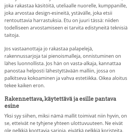
joka rakastaa käsitöitä, uteliaalle nuorelle, kumppanille,
joka arvostaa design-esineitä, ystävälle, joka etsii
rentouttavia harrastuksia. Etu on juuri tässä: niiden
todelliseen arvostamiseen ei tarvita edistyneitä teknisiä
taitoja.
Jos vastaanottaja jo rakastaa palapelejä,
rakennussarjoja tai pienoismalleja, onnistuminen on
lähes luonnollista. Jos hän on vasta-alkaja, kannattaa
panostaa helposti lähestyttävään malliin, jossa on
palkitseva kokoaminen ja vahva estetiikka. Oikea aloitus
tekee kaiken eron.
Rakennettava, käytettävä ja esille pantava
esine
Yksi syy siihen, miksi nämä mallit toimivat niin hyvin, on
se, etteivät ne tyhjene yhteen ulottuvuuteen. Ne eivät
ole pelkkiä koottavia sarjoja, eivätkä pelkkiä koristeita.