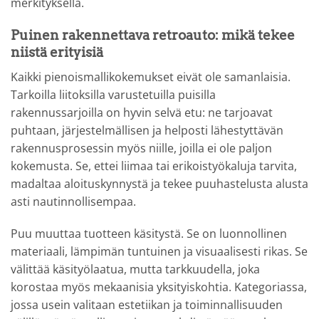
merkityksellä.
Puinen rakennettava retroauto: mikä tekee
niistä erityisiä
Kaikki pienoismallikokemukset eivät ole samanlaisia.
Tarkoilla liitoksilla varustetuilla puisilla
rakennussarjoilla on hyvin selvä etu: ne tarjoavat
puhtaan, järjestelmällisen ja helposti lähestyttävän
rakennusprosessin myös niille, joilla ei ole paljon
kokemusta. Se, ettei liimaa tai erikoistyökaluja tarvita,
madaltaa aloituskynnystä ja tekee puuhastelusta alusta
asti nautinnollisempaa.
Puu muuttaa tuotteen käsitystä. Se on luonnollinen
materiaali, lämpimän tuntuinen ja visuaalisesti rikas. Se
välittää käsityölaatua, mutta tarkkuudella, joka
korostaa myös mekaanisia yksityiskohtia. Kategoriassa,
jossa usein valitaan estetiikan ja toiminnallisuuden