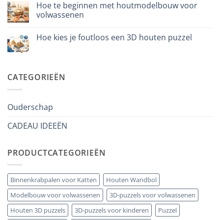
davvero
Hoe te beginnen met houtmodelbouw voor
op
Cosa
volwassenen
regalare
a
Geen
un
reacties
Hoe kies je foutloos een 3D houten puzzel
bambino
op
di
Come
Geen
8
iniziare
reacties
anni
modellismo
op
che
legno
Come
ha
adulto
scegliere
CATEGORIEËN
tutto:
puzzle
idee
3D
originali
legno
e
senza
utili
errori
Ouderschap
CADEAU IDEEËN
PRODUCTCATEGORIEËN
Binnenkrabpalen voor Katten
Houten Wandbol
Modelbouw voor volwassenen
3D-puzzels voor volwassenen
Houten 3D puzzels
3D-puzzels voor kinderen
Puzzel