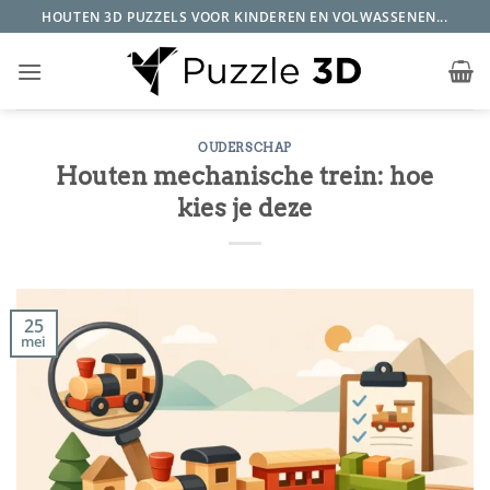
Ga
HOUTEN 3D PUZZELS VOOR KINDEREN EN VOLWASSENEN...
naar
inhoud
OUDERSCHAP
Houten mechanische trein: hoe
kies je deze
25
mei