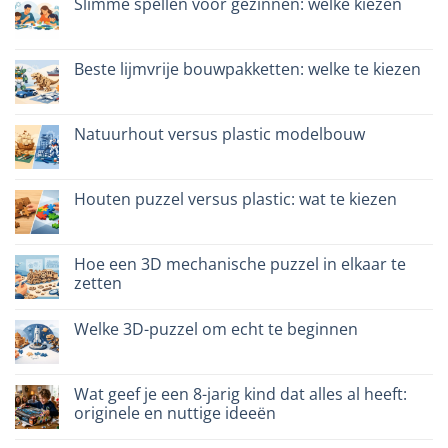
Slimme spellen voor gezinnen: welke kiezen
3D
in
Geen
legno:
reacties
quale
op
scegliere
Giochi
Beste lijmvrije bouwpakketten: welke te kiezen
intelligenti
per
Geen
famiglie:
reacties
quali
op
scegliere
Migliori
Natuurhout versus plastic modelbouw
kit
costruzione
Geen
senza
reacties
colla:
op
quali
Legno
Houten puzzel versus plastic: wat te kiezen
scegliere
naturale
vs
Geen
plastica
reacties
modellismo
op
Puzzle
Hoe een 3D mechanische puzzel in elkaar te
legno
zetten
vs
plastica:
Geen
cosa
reacties
scegliere
Welke 3D-puzzel om echt te beginnen
op
Come
Geen
assemblare
reacties
un
op
puzzle
Quale
Wat geef je een 8-jarig kind dat alles al heeft:
3D
puzzle
meccanico
originele en nuttige ideeën
3D
per
Geen
iniziare
reacties