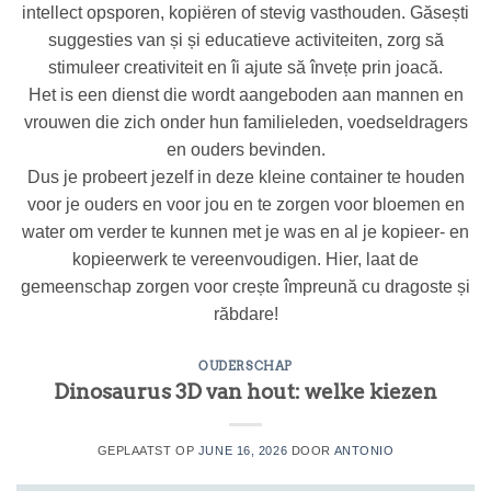
intellect opsporen, kopiëren of stevig vasthouden. Găsești
suggesties van și și educatieve activiteiten, zorg să
stimuleer creativiteit en îi ajute să învețe prin joacă.
Het is een dienst die wordt aangeboden aan mannen en
vrouwen die zich onder hun familieleden, voedseldragers
en ouders bevinden.
Dus je probeert jezelf in deze kleine container te houden
voor je ouders en voor jou en te zorgen voor bloemen en
water om verder te kunnen met je was en al je kopieer- en
kopieerwerk te vereenvoudigen. Hier, laat de
gemeenschap zorgen voor crește împreună cu dragoste și
răbdare!
OUDERSCHAP
Dinosaurus 3D van hout: welke kiezen
GEPLAATST OP
JUNE 16, 2026
DOOR
ANTONIO