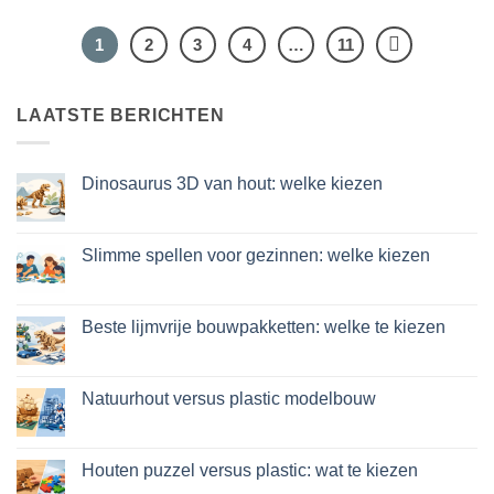
1
2
3
4
…
11
LAATSTE BERICHTEN
Dinosaurus 3D van hout: welke kiezen
Geen
reacties
op
Dinosauro
Slimme spellen voor gezinnen: welke kiezen
3D
in
Geen
legno:
reacties
quale
op
scegliere
Giochi
Beste lijmvrije bouwpakketten: welke te kiezen
intelligenti
per
Geen
famiglie:
reacties
quali
op
scegliere
Migliori
Natuurhout versus plastic modelbouw
kit
costruzione
Geen
senza
reacties
colla:
op
quali
Legno
Houten puzzel versus plastic: wat te kiezen
scegliere
naturale
vs
Geen