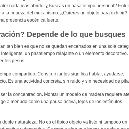
 valor nada más abrirlo. ¿Buscas un pasatiempo personal? Ento
 a la riqueza del mecanismo. ¿Quieres un objeto para exhibir?
 una presencia escénica fuerte.
ración? Depende de lo que busques
onan tan bien es que no se quedan encerrados en una sola categ
nteligente, un pasatiempo relajante o un elemento decorativo.
rentes pesos.
tiempo compartido. Construir juntos significa hablar, ayudarse,
to. Es una actividad concreta, sin ruido y sin necesidad de pila
e ser la concentración. Montar un modelo de madera requiere at
lige a menudo como una pausa activa, lejos de los estímulos
 doble naturaleza. No es el típico objeto ya listo ni tampoco un