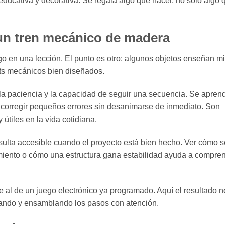
ducativa y decorativa. Se regala algo que hacer, no solo algo 
 un tren mecánico de madera
ego en una lección. El punto es otro: algunos objetos enseñan m
its mecánicos bien diseñados.
 la paciencia y la capacidad de seguir una secuencia. Se apren
 a corregir pequeños errores sin desanimarse de inmediato. Son
útiles en la vida cotidiana.
sulta accesible cuando el proyecto está bien hecho. Ver cómo s
iento o cómo una estructura gana estabilidad ayuda a compre
nte al de un juego electrónico ya programado. Aquí el resultado n
vando y ensamblando los pasos con atención.