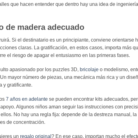
talles que hacen entender que dentro hay una idea de ingeniería
co de madera adecuado
irá. Si el destinatario es un principiante, conviene orientarse 
rucciones claras. La gratificación, en estos casos, importa más qu
e el riesgo de apagar el entusiasmo en las primeras fases.
ulto apasionado por los puzzles 3D,
bricolaje
o modelismo, ent
o. Un mayor número de piezas, una mecánica más rica y un dise
y gratificante.
los
7 años en adelante
se pueden encontrar kits adecuados, pe
y apoyo. Algunos niños aman seguir las instrucciones con precis
 ellos. No hay una regla fija: depende de la destreza manual, la
des de concentración.
Quieres un
regalo original
? En ese caso, importan mucho el efecto