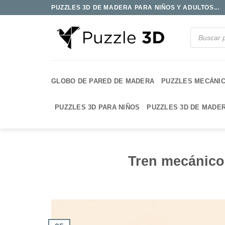
Saltar
PUZZLES 3D DE MADERA PARA NIÑOS Y ADULTOS...
al
contenido
Búsqueda
de
productos
GLOBO DE PARED DE MADERA
PUZZLES MECÁNI
PUZZLES 3D PARA NIÑOS
PUZZLES 3D DE MADE
Tren mecánico