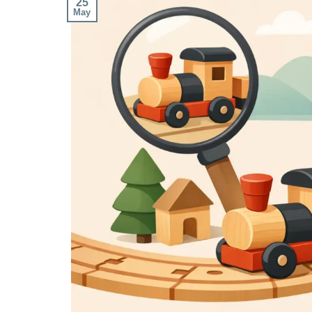
25
May