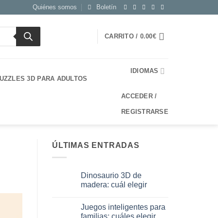
Quiénes somos
Boletín
CARRITO /
0.00
€
IDIOMAS
UZZLES 3D PARA ADULTOS
ACCEDER /
REGISTRARSE
ÚLTIMAS ENTRADAS
Dinosaurio 3D de
madera: cuál elegir
No
hay
Juegos inteligentes para
comentarios
en
familias: cuáles elegir