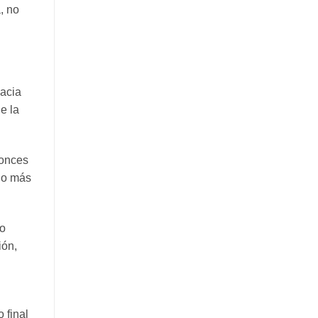
, no
hacia
e la
onces
ño más
ro
ión,
 final