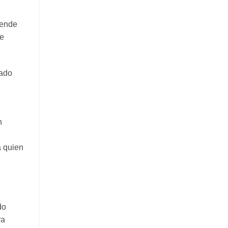
pende
se
tado
n
a quien
do
ra