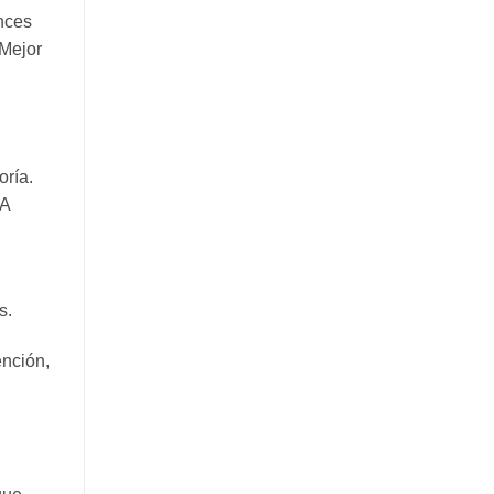
nces
 Mejor
oría.
 A
s.
ención,