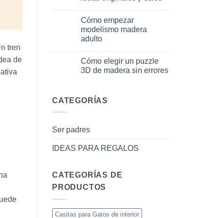
3D
No
per
hay
iniziare
Cómo empezar
comentarios
davvero
en
modelismo madera
Cosa
adulto
regalare
a
n tren
No
un
hay
bambino
idea de
Cómo elegir un puzzle
comentarios
di
en
3D de madera sin errores
8
ativa
Come
anni
iniziare
No
che
modellismo
hay
ha
legno
comentarios
tutto:
adulto
en
CATEGORÍAS
idee
Come
originali
scegliere
e
puzzle
utili
3D
Ser padres
legno
senza
errori
IDEAS PARA REGALOS
una
CATEGORÍAS DE
PRODUCTOS
puede
Casitas para Gatos de interior