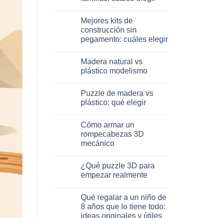
Dinosauro
3D
No
in
hay
Mejores kits de
legno:
comentarios
quale
en
construcción sin
scegliere
Giochi
pegamento: cuáles elegir
intelligenti
per
No
famiglie:
hay
quali
Madera natural vs
comentarios
scegliere
en
plástico modelismo
Migliori
kit
No
costruzione
hay
Puzzle de madera vs
senza
comentarios
colla:
en
plástico: qué elegir
quali
Legno
scegliere
naturale
No
vs
hay
Cómo armar un
plastica
comentarios
modellismo
en
rompecabezas 3D
Puzzle
mecánico
legno
vs
No
plastica:
hay
cosa
¿Qué puzzle 3D para
comentarios
scegliere
en
empezar realmente
Come
assemblare
No
un
hay
Qué regalar a un niño de
puzzle
comentarios
3D
en
8 años que lo tiene todo:
meccanico
Quale
ideas originales y útiles
puzzle