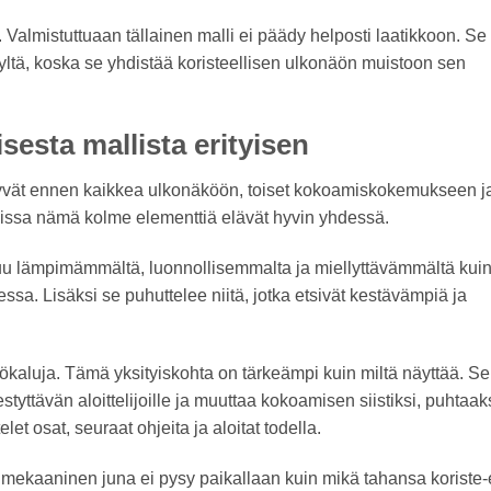
. Valmistuttuaan tällainen malli ei päädy helposti laatikkoon. Se
llyltä, koska se yhdistää koristeellisen ulkonäön muistoon sen
esta mallista erityisen
ittyvät ennen kaikkea ulkonäköön, toiset kokoamiskokemukseen ja
eissa nämä kolme elementtiä elävät hyvin yhdessä.
u lämpimämmältä, luonnollisemmalta ja miellyttävämmältä kui
sa. Lisäksi se puhuttelee niitä, jotka etsivät kestävämpiä ja
yökaluja. Tämä yksityiskohta on tärkeämpi kuin miltä näyttää. Se
yttävän aloittelijoille ja muuttaa kokoamisen siistiksi, puhtaaks
et osat, seuraat ohjeita ja aloitat todella.
mekaaninen juna ei pysy paikallaan kuin mikä tahansa koriste-