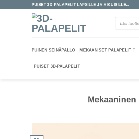
Skip
PUISET 3D-PALAPELIT LAPSILLE JA AIKUISILLE...
to
content
Products
search
PUINEN SEINÄPALLO
MEKAANISET PALAPELIT
PUISET 3D-PALAPELIT
Mekaaninen p