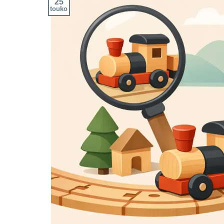
25
touko