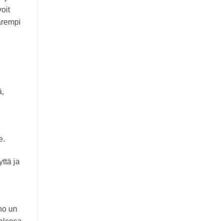
voit
arempi
ä,
e.
ttä ja
no un