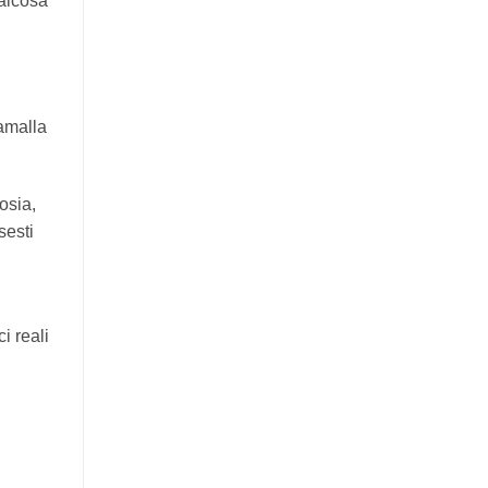
ualcosa
samalla
osia,
sesti
i reali