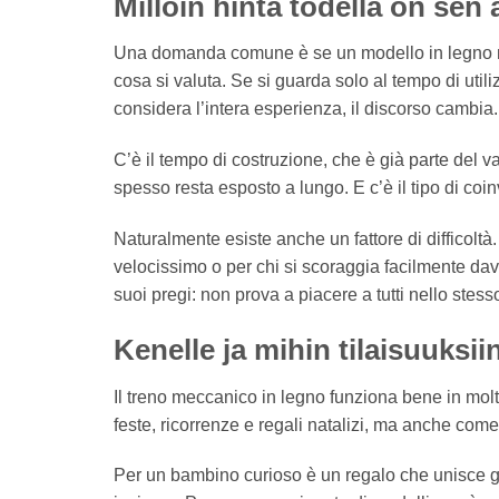
Milloin hinta todella on sen
Una domanda comune è se un modello in legno me
cosa si valuta. Se si guarda solo al tempo di util
considera l’intera esperienza, il discorso cambia.
C’è il tempo di costruzione, che è già parte del val
spesso resta esposto a lungo. E c’è il tipo di coi
Naturalmente esiste anche un fattore di difficoltà
velocissimo o per chi si scoraggia facilmente dav
suoi pregi: non prova a piacere a tutti nello stes
Kenelle ja mihin tilaisuuksii
Il treno meccanico in legno funziona bene in molt
feste, ricorrenze e regali natalizi, ma anche com
Per un bambino curioso è un regalo che unisce gi