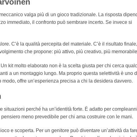
 arvoinen
ccanico valga più di un gioco tradizionale. La risposta dipen
izzo immediato, il confronto può sembrare incerto. Se invece si
ore. C’è la qualità percepita del materiale. C’è il risultato finale
nvolgimento che propone: più attivo, più creativo, più memorabile
. Un kit molto elaborato non è la scelta giusta per chi cerca qual
anti a un montaggio lungo. Ma proprio questa selettività è uno d
so modo, offre un’esperienza precisa a chi la desidera davvero.
n
e situazioni perché ha un’identità forte. È adatto per compleanni
e pensiero meno prevedibile per chi ama costruire con le mani.
oco e scoperta. Per un genitore può diventare un’attività da far