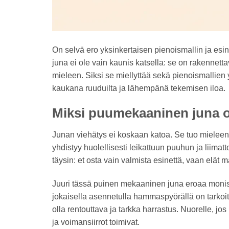
On selvä ero yksinkertaisen pienoismallin ja esi
juna ei ole vain kaunis katsella: se on rakennet
mieleen. Siksi se miellyttää sekä pienoismallien y
kaukana ruuduilta ja lähempänä tekemisen iloa.
Miksi puumekaaninen juna on
Junan viehätys ei koskaan katoa. Se tuo mieleen
yhdistyy huolellisesti leikattuun puuhun ja lii
täysin: et osta vain valmista esinettä, vaan elät 
Juuri tässä puinen mekaaninen juna eroaa monista 
jokaisella asennetulla hammaspyörällä on tarkoit
olla rentouttava ja tarkka harrastus. Nuorelle, jos
ja voimansiirrot toimivat.