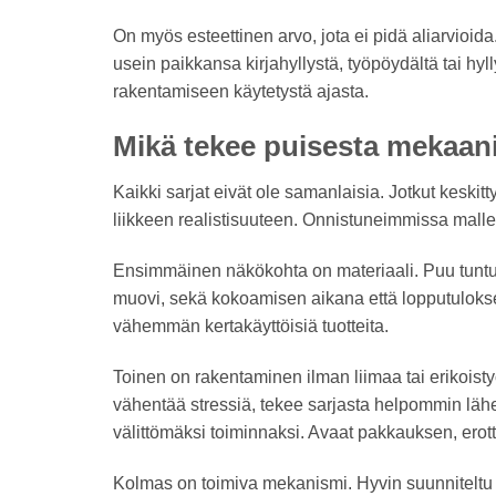
On myös esteettinen arvo, jota ei pidä aliarvioida
usein paikkansa kirjahyllystä, työpöydältä tai hy
rakentamiseen käytetystä ajasta.
Mikä tekee puisesta mekaanis
Kaikki sarjat eivät ole samanlaisia. Jotkut kesk
liikkeen realistisuuteen. Onnistuneimmissa mall
Ensimmäinen näkökohta on materiaali. Puu tuntu
muovi, sekä kokoamisen aikana että lopputulokses
vähemmän kertakäyttöisiä tuotteita.
Toinen on rakentaminen ilman liimaa tai erikoist
vähentää stressiä, tekee sarjasta helpommin lähest
välittömäksi toiminnaksi. Avaat pakkauksen, erottel
Kolmas on toimiva mekanismi. Hyvin suunniteltu 