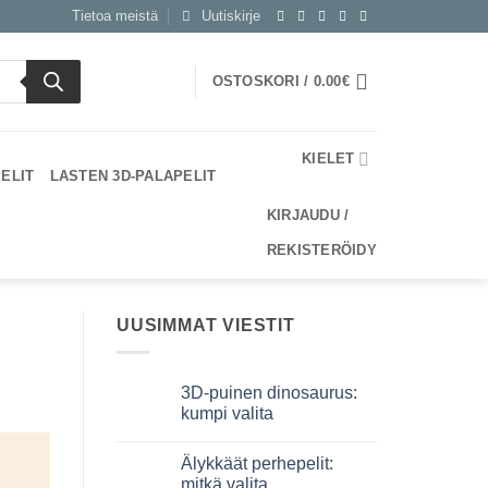
Tietoa meistä
Uutiskirje
OSTOSKORI /
0.00
€
KIELET
PELIT
LASTEN 3D-PALAPELIT
KIRJAUDU /
REKISTERÖIDY
UUSIMMAT VIESTIT
3D-puinen dinosaurus:
kumpi valita
Ei
kommentteja
Älykkäät perhepelit:
artikkeliin
Dinosauro
mitkä valita