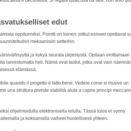
ducativa e decorativa. Si regala qualcosa da fare, non solo q
svatukselliset edut
mista oppitunniksi. Pointti on toinen: jotkut esineet opettavat 
suunniteltuihin mekaanisiin setteihin.
rsivällisyyttä ja kykyä seurata järjestystä. Opitaan erottamaan 
tä lannistumatta heti. Nämä ovat taidot, jotka ovat vain näennäi
iväisessä elämässä.
ssibile quando il progetto è fatto bene. Vedere come si muove un
e una struttura prende stabilità aiuta a capire principi meccanic
miiksi ohjelmoidulla elektronisella lelulla. Tässä tulos ei synny
ailemalla ja kokoamalla vaiheet huolellisesti yhteen.