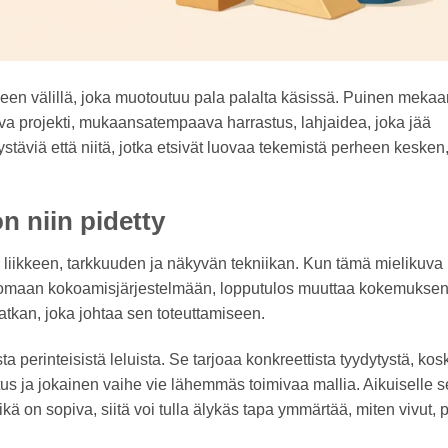
neen välillä, joka muotoutuu pala palalta käsissä. Puinen meka
tava projekti, mukaansatempaava harrastus, lahjaidea, joka jää
stäviä että niitä, jotka etsivät luovaa tekemistä perheen kesken
 niin pidetty
 liikkeen, tarkkuuden ja näkyvän tekniikan. Kun tämä mielikuva
mattomaan kokoamisjärjestelmään, lopputulos muuttaa kokemukse
matkan, joka johtaa sen toteuttamiseen.
perinteisistä leluista. Se tarjoaa konkreettista tyydytystä, kos
us ja jokainen vaihe vie lähemmäs toimivaa mallia. Aikuiselle s
 ikä on sopiva, siitä voi tulla älykäs tapa ymmärtää, miten vivut, 