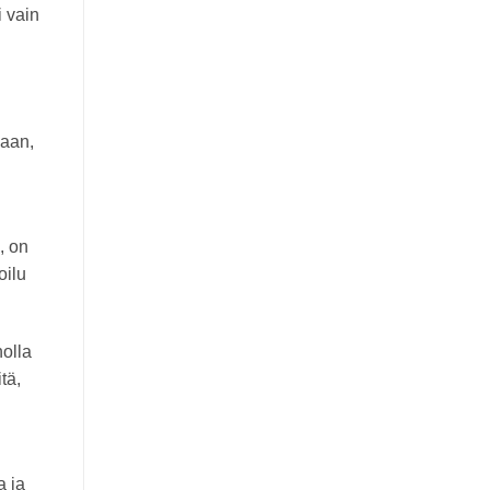
i vain
jaan,
, on
oilu
nolla
tä,
a ja