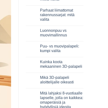
3D
in
Ei
legno:
kommentteja
Parhaat liimattomat
quale
artikkeliin
scegliere
Giochi
rakennussarjat: mitä
intelligenti
valita
per
famiglie:
Ei
quali
kommentteja
scegliere
Luonnonpuu vs
artikkeliin
Migliori
muovimallinnus
kit
costruzione
Ei
senza
kommentteja
Puu- vs muovipalapeli:
colla:
artikkeliin
quali
Legno
kumpi valita
scegliere
naturale
vs
Ei
plastica
kommentteja
Kuinka koota
modellismo
artikkeliin
Puzzle
mekaaninen 3D-palapeli
legno
vs
Ei
plastica:
kommentteja
Mikä 3D-palapeli
cosa
artikkeliin
scegliere
Come
aloittelijalle oikeasti
assemblare
un
Ei
puzzle
kommentteja
Mitä lahjaksi 8-vuotiaalle
3D
artikkeliin
meccanico
Quale
lapselle, jolla on kaikkea:
puzzle
omaperäisiä ja
3D
per
hyödyllisiä ideoita