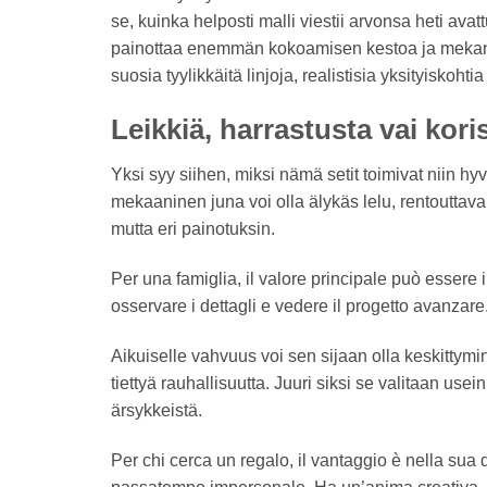
se, kuinka helposti malli viestii arvonsa heti avatt
painottaa enemmän kokoamisen kestoa ja mekanis
suosia tyylikkäitä linjoja, realistisia yksityiskoht
Leikkiä, harrastusta vai koris
Yksi syy siihen, miksi nämä setit toimivat niin hy
mekaaninen juna voi olla älykäs lelu, rentouttava
mutta eri painotuksin.
Per una famiglia, il valore principale può essere i
osservare i dettagli e vedere il progetto avanzare
Aikuiselle vahvuus voi sen sijaan olla keskittymin
tiettyä rauhallisuutta. Juuri siksi se valitaan use
ärsykkeistä.
Per chi cerca un regalo, il vantaggio è nella sua