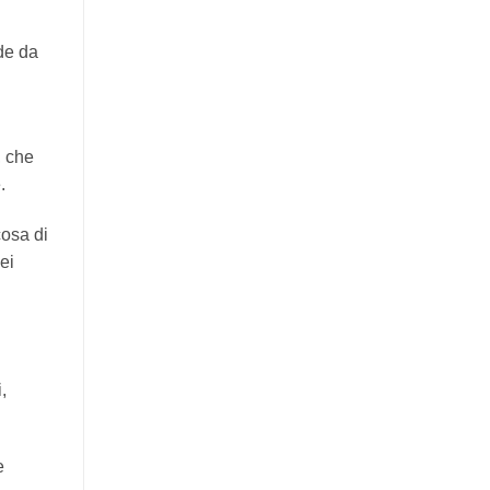
de da
, che
.
cosa di
ei
,
e