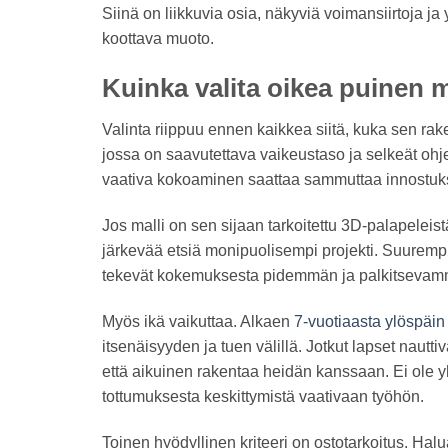
Siinä on liikkuvia osia, näkyviä voimansiirtoja ja y
koottava muoto.
Kuinka valita oikea puinen 
Valinta riippuu ennen kaikkea siitä, kuka sen rak
jossa on saavutettava vaikeustaso ja selkeät ohj
vaativa kokoaminen saattaa sammuttaa innostuk
Jos malli on sen sijaan tarkoitettu 3D-palapeleis
järkevää etsiä monipuolisempi projekti. Suuremp
tekevät kokemuksesta pidemmän ja palkitsevam
Myös ikä vaikuttaa. Alkaen
7-vuotiaasta ylöspäin
itsenäisyyden ja tuen välillä. Jotkut lapset nautt
että aikuinen rakentaa heidän kanssaan. Ei ole yh
tottumuksesta keskittymistä vaativaan työhön.
Toinen hyödyllinen kriteeri on ostotarkoitus. Hal