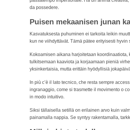
passatempo impersonale. Ha un’anima creativa, e
da possedere.
Puisen mekaanisen junan ka
Kasvatuksesta puhuminen ei tarkoita leikin muutta
kun ne viihdyttävät. Tämä pätee erityisesti hyvin 
Kokoamisen aikana harjoitetaan koordinaatiota, kä
tulkitsemaan kaaviota ja korjaamaan pieniä virhei
yksinkertaisia, mutta erittäin hyödyllisiä jokapä
In più c’è il lato tecnico, che resta sempre acce
ingranaggio, come si trasmette il movimento o com
in modo intuitivo.
Siksi tällaisella setillä on erilainen arvo kuin val
painamalla nappia. Se syntyy rakentamalla, tarkk