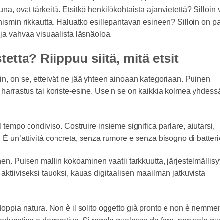
una, ovat tärkeitä. Etsitkö henkilökohtaista ajanvietettä? Silloin 
min rikkautta. Haluatko esillepantavan esineen? Silloin on p
ia ja vahvaa visuaalista läsnäoloa.
tetta? Riippuu siitä, mitä etsit
vin, on se, etteivät ne jää yhteen ainoaan kategoriaan. Puinen
 harrastus tai koriste-esine. Usein se on kaikkia kolmea yhdess
l tempo condiviso. Costruire insieme significa parlare, aiutarsi,
. È un’attività concreta, senza rumore e senza bisogno di batteri
en. Puisen mallin kokoaminen vaatii tarkkuutta, järjestelmällisyy
in aktiiviseksi tauoksi, kauas digitaalisen maailman jatkuvista
 doppia natura. Non è il solito oggetto già pronto e non è nemme