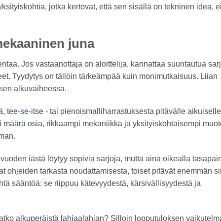
ksityiskohtia, jotka kertovat, että sen sisällä on tekninen idea, e
mekaaninen juna
entaa. Jos vastaanottaja on aloittelija, kannattaa suuntautua sar
eet. Tyydytys on tällöin tärkeämpää kuin monimutkaisuus. Liian
sen alkuvaiheessa.
tä,
tee-se-itse
- tai pienoismalliharrastuksesta pitävälle aikuiselle
i määrä osia, rikkaampi mekaniikka ja yksityiskohtaisempi muot
man.
vuoden iästä löytyy sopivia sarjoja, mutta aina oikealla tasapai
ivat ohjeiden tarkasta noudattamisesta, toiset pitävät enemmän sii
tä sääntöä: se riippuu kätevyydestä, kärsivällisyydestä ja
uatko
alkuperäistä lahjaa
lahjan? Silloin lopputuloksen vaikutelm