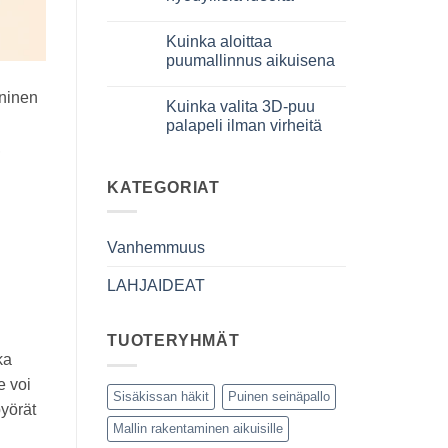
iniziare
davvero
Ei
kommentteja
Kuinka aloittaa
artikkeliin
Cosa
puumallinnus aikuisena
regalare
a
Ei
un
kommentteja
aninen
Kuinka valita 3D-puu
bambino
artikkeliin
di
Come
palapeli ilman virheitä
8
iniziare
anni
modellismo
,
Ei
che
legno
kommentteja
ha
adulto
artikkeliin
tutto:
Come
KATEGORIAT
idee
scegliere
originali
puzzle
e
3D
utili
legno
Vanhemmuus
senza
errori
LAHJAIDEAT
n
TUOTERYHMÄT
ka
e voi
Sisäkissan häkit
Puinen seinäpallo
pyörät
Mallin rakentaminen aikuisille