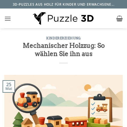
Zum
3D-PUZZLES AUS HOLZ FÜR KINDER UND ERWACHSENE...
Inhalt
springen
KINDERERZIEHUNG
Mechanischer Holzzug: So
wählen Sie ihn aus
25
Mai