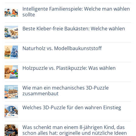
zu
Dinosauro
Intelligente Familienspiele: Welche man wählen
3D
sollte
in
legno:
Keine
quale
Kommentare
scegliere
Beste Kleber-freie Baukästen: Welche wählen
zu
Giochi
Keine
intelligenti
Kommentare
per
zu
famiglie:
Migliori
Naturholz vs. Modellbaukunststoff
quali
kit
scegliere
costruzione
Keine
senza
Kommentare
colla:
zu
quali
Legno
Holzpuzzle vs. Plastikpuzzle: Was wählen
scegliere
naturale
vs
Keine
plastica
Kommentare
modellismo
zu
Puzzle
Wie man ein mechanisches 3D-Puzzle
legno
zusammenbaut
vs
plastica:
Keine
cosa
Kommentare
scegliere
Welches 3D-Puzzle für den wahren Einstieg
zu
Come
Keine
assemblare
Kommentare
un
zu
puzzle
Quale
Was schenkt man einem 8-jährigen Kind, das
3D
puzzle
meccanico
schon alles hat: originelle und nützliche Ideen
3D