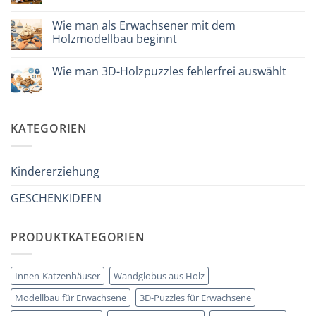
per
Keine
iniziare
Kommentare
davvero
Wie man als Erwachsener mit dem
zu
Cosa
Holzmodellbau beginnt
regalare
a
Keine
un
Kommentare
Wie man 3D-Holzpuzzles fehlerfrei auswählt
bambino
zu
di
Come
Keine
8
iniziare
Kommentare
anni
modellismo
zu
che
legno
Come
ha
adulto
scegliere
KATEGORIEN
tutto:
puzzle
idee
3D
originali
legno
e
senza
utili
errori
Kindererziehung
GESCHENKIDEEN
PRODUKTKATEGORIEN
Innen-Katzenhäuser
Wandglobus aus Holz
Modellbau für Erwachsene
3D-Puzzles für Erwachsene