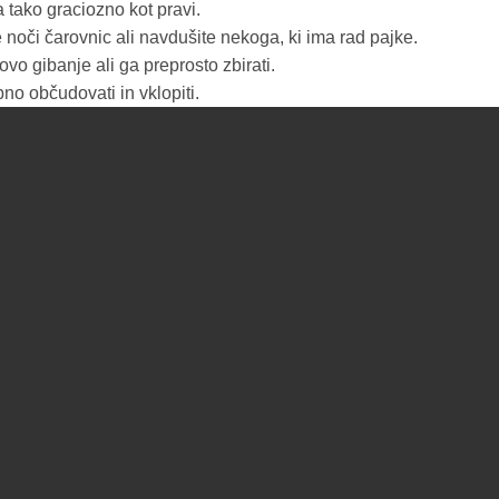
 tako graciozno kot pravi.
 noči čarovnic ali navdušite nekoga, ki ima rad pajke.
ovo gibanje ali ga preprosto zbirati.
no občudovati in vklopiti.