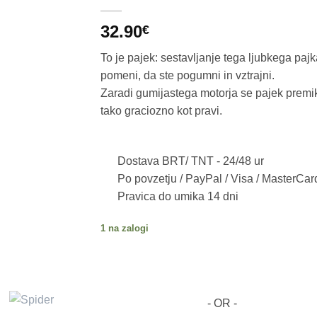
32.90
€
To je pajek: sestavljanje tega ljubkega pajk
pomeni, da ste pogumni in vztrajni.
Zaradi gumijastega motorja se pajek premi
tako graciozno kot pravi.
Dostava BRT/ TNT -
24/48 ur
Po povzetju / PayPal / Visa / MasterCar
Pravica do umika 14 dni
1 na zalogi
- OR -