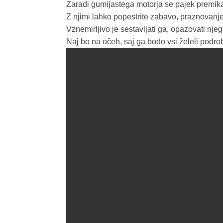
Zaradi gumijastega motorja se pajek premika
Z njimi lahko popestrite zabavo, praznovanje
Vznemirljivo je sestavljati ga, opazovati njeg
Naj bo na očeh, saj ga bodo vsi želeli podrob