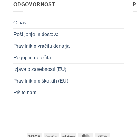
ODGOVORNOST
P
O nas
Pošiljanje in dostava
Pravilnik o vračilu denarja
Pogoji in določila
Izjava o zasebnosti (EU)
Pravilnik o piškotkih (EU)
Pišite nam
Visa
PayPal
Stripe
MasterCard
Cash