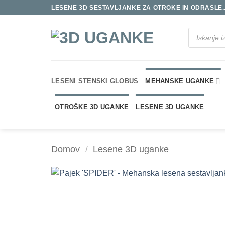
Skoči
LESENE 3D SESTAVLJANKE ZA OTROKE IN ODRASLE..
na
vsebino
Products
search
LESENI STENSKI GLOBUS
MEHANSKE UGANKE
OTROŠKE 3D UGANKE
LESENE 3D UGANKE
Domov
/
Lesene 3D uganke