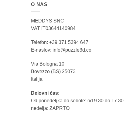
O NAS
MEDDYS SNC
VAT IT03644140984
Telefon: +39 371 5394 647
E-naslov: info@puzzle3d.co
Via Bologna 10
Bovezzo (BS) 25073
Italija
Delovni čas:
Od ponedeljka do sobote: od 9.30 do 17.30.
nedelja: ZAPRTO