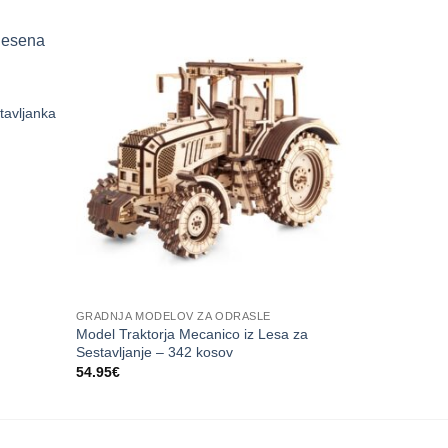
HOT
avljanka
GRADNJA MODELOV ZA ODRASLE
3D UGANKE Z
Model Traktorja Mecanico iz Lesa za
AEREO – 3D 
Sestavljanje – 342 kosov
Lesa – 346 
54.95
€
37.50
€