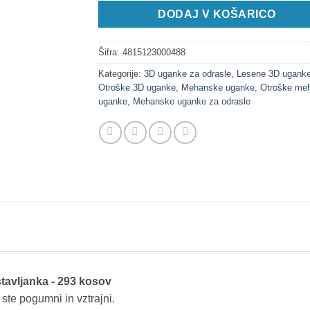
DODAJ V KOŠARICO
Šifra:
4815123000488
Kategorije:
3D uganke za odrasle
,
Lesene 3D ugank
Otroške 3D uganke
,
Mehanske uganke
,
Otroške me
uganke
,
Mehanske uganke za odrasle
tavljanka - 293 kosov
ste pogumni in vztrajni.