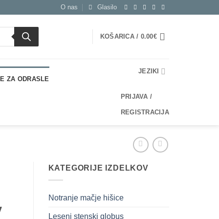
O nas
Glasilo
KOŠARICA /
0.00
€
JEZIKI
E ZA ODRASLE
PRIJAVA /
REGISTRACIJA
KATEGORIJE IZDELKOV
Notranje mačje hišice
v
Leseni stenski globus