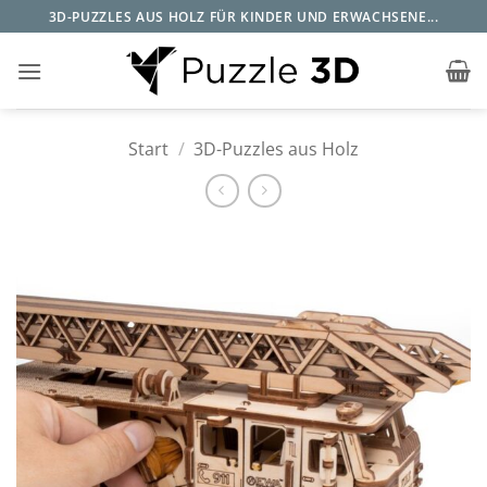
Zum
3D-PUZZLES AUS HOLZ FÜR KINDER UND ERWACHSENE...
Inhalt
springen
Start
/
3D-Puzzles aus Holz