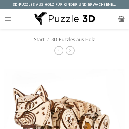
Zum
3D-PUZZLES AUS HOLZ FÜR KINDER UND ERWACHSENE...
Inhalt
springen
Start
/
3D-Puzzles aus Holz