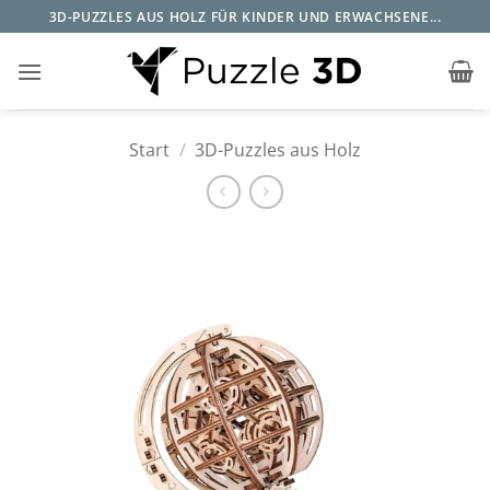
Zum
3D-PUZZLES AUS HOLZ FÜR KINDER UND ERWACHSENE...
Inhalt
springen
Start
/
3D-Puzzles aus Holz