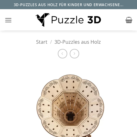
Zum
3D-PUZZLES AUS HOLZ FÜR KINDER UND ERWACHSENE...
Inhalt
springen
Start
/
3D-Puzzles aus Holz