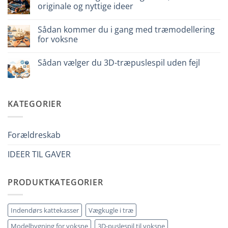
puzzle
originale og nyttige ideer
3D
per
Ingen
iniziare
kommentarer
davvero
Sådan kommer du i gang med træmodellering
til
Cosa
for voksne
regalare
a
Ingen
un
kommentarer
Sådan vælger du 3D-træpuslespil uden fejl
bambino
til
di
Come
Ingen
8
iniziare
kommentarer
anni
modellismo
til
che
legno
Come
ha
adulto
scegliere
KATEGORIER
tutto:
puzzle
idee
3D
originali
legno
e
senza
utili
errori
Forældreskab
IDEER TIL GAVER
PRODUKTKATEGORIER
Indendørs kattekasser
Vægkugle i træ
Modelbygning for voksne
3D-puslespil til voksne