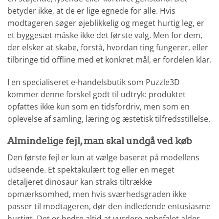
betyder ikke, at de er lige egnede for alle. Hvis
modtageren søger øjeblikkelig og meget hurtig leg, er
et byggesæt måske ikke det første valg. Men for dem,
der elsker at skabe, forstå, hvordan ting fungerer, eller
tilbringe tid offline med et konkret mål, er fordelen klar.
I en specialiseret e-handelsbutik som Puzzle3D
kommer denne forskel godt til udtryk: produktet
opfattes ikke kun som en tidsfordriv, men som en
oplevelse af samling, læring og æstetisk tilfredsstillelse.
Almindelige fejl, man skal undgå ved køb
Den første fejl er kun at vælge baseret på modellens
udseende. Et spektakulært tog eller en meget
detaljeret dinosaur kan straks tiltrække
opmærksomhed, men hvis sværhedsgraden ikke
passer til modtageren, dør den indledende entusiasme
hurtigt. Det er bedre altid at vurdere anbefalet alder,