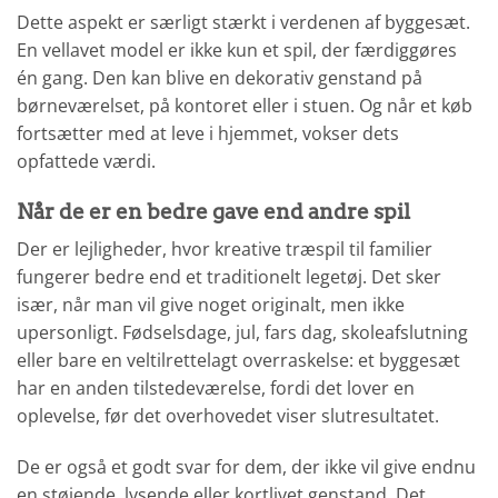
Dette aspekt er særligt stærkt i verdenen af byggesæt.
En vellavet model er ikke kun et spil, der færdiggøres
én gang. Den kan blive en dekorativ genstand på
børneværelset, på kontoret eller i stuen. Og når et køb
fortsætter med at leve i hjemmet, vokser dets
opfattede værdi.
Når de er en bedre gave end andre spil
Der er lejligheder, hvor kreative træspil til familier
fungerer bedre end et traditionelt legetøj. Det sker
især, når man vil give noget originalt, men ikke
upersonligt. Fødselsdage, jul, fars dag, skoleafslutning
eller bare en veltilrettelagt overraskelse: et byggesæt
har en anden tilstedeværelse, fordi det lover en
oplevelse, før det overhovedet viser slutresultatet.
De er også et godt svar for dem, der ikke vil give endnu
en støjende, lysende eller kortlivet genstand. Det