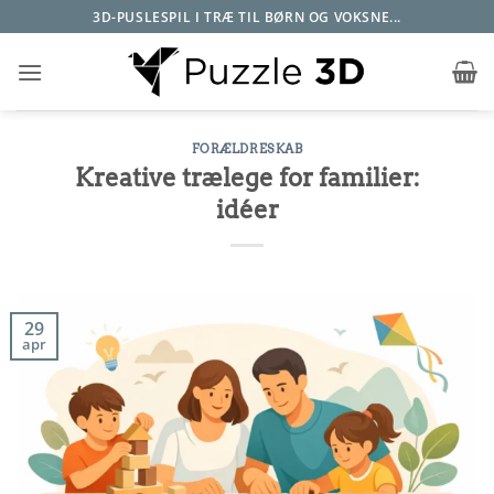
Fortsæt
3D-PUSLESPIL I TRÆ TIL BØRN OG VOKSNE...
til
indhold
FORÆLDRESKAB
Kreative trælege for familier:
idéer
29
apr