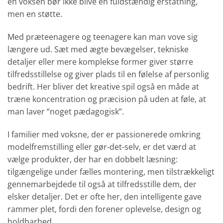
en voksen bør ikke blive en fuldstændig erstatning,
men en støtte.
Med præteenagere og teenagere kan man vove sig
længere ud. Sæt med ægte bevægelser, tekniske
detaljer eller mere komplekse former giver større
tilfredsstillelse og giver plads til en følelse af personlig
bedrift. Her bliver det kreative spil også en måde at
træne koncentration og præcision på uden at føle, at
man laver “noget pædagogisk”.
I familier med voksne, der er passionerede omkring
modelfremstilling eller gør-det-selv, er det værd at
vælge produkter, der har en dobbelt læsning:
tilgængelige under fælles montering, men tilstrækkeligt
gennemarbejdede til også at tilfredsstille dem, der
elsker detaljer. Det er ofte her, den intelligente gave
rammer plet, fordi den forener oplevelse, design og
holdbarhed.