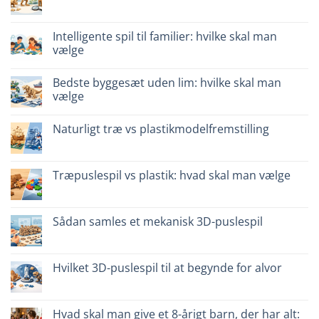
Ingen
kommentarer
til
Dinosauro
Intelligente spil til familier: hvilke skal man
3D
vælge
in
legno:
Ingen
quale
kommentarer
scegliere
Bedste byggesæt uden lim: hvilke skal man
til
Giochi
vælge
intelligenti
per
Ingen
famiglie:
kommentarer
Naturligt træ vs plastikmodelfremstilling
quali
til
scegliere
Migliori
Ingen
kit
kommentarer
costruzione
til
senza
Legno
Træpuslespil vs plastik: hvad skal man vælge
colla:
naturale
quali
vs
Ingen
scegliere
plastica
kommentarer
modellismo
til
Puzzle
Sådan samles et mekanisk 3D-puslespil
legno
vs
Ingen
plastica:
kommentarer
cosa
til
scegliere
Come
Hvilket 3D-puslespil til at begynde for alvor
assemblare
un
Ingen
puzzle
kommentarer
3D
til
meccanico
Quale
Hvad skal man give et 8-årigt barn, der har alt: