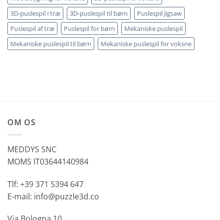
3D-puslespil i træ
3D-puslespil til børn
Puslespil Jigsaw
Puslespil af træ
Puslespil for børn
Mekaniske puslespil
Mekaniske puslespil til børn
Mekaniske puslespil for voksne
OM OS
MEDDYS SNC
MOMS IT03644140984
Tlf: +39 371 5394 647
E-mail: info@puzzle3d.co
Via Bologna 10