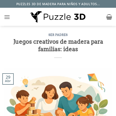
Saltar
PUZZLES 3D DE MADERA PARA NIÑOS Y ADULTOS...
al
contenido
SER PADRES
Juegos creativos de madera para
familias: ideas
29
Abr