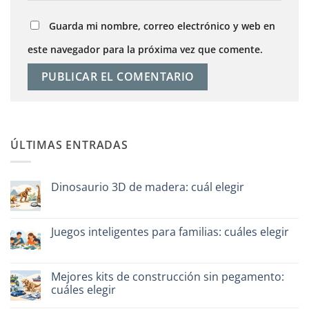
Guarda mi nombre, correo electrónico y web en
este navegador para la próxima vez que comente.
ÚLTIMAS ENTRADAS
Dinosaurio 3D de madera: cuál elegir
No
hay
comentarios
en
Juegos inteligentes para familias: cuáles elegir
Dinosauro
3D
No
in
hay
legno:
comentarios
quale
en
Mejores kits de construcción sin pegamento:
scegliere
Giochi
cuáles elegir
intelligenti
per
No
famiglie: