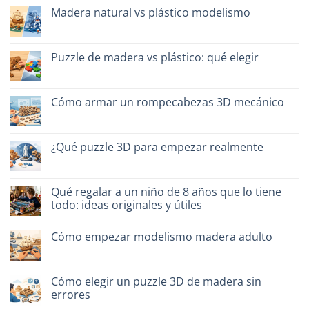
hay
quali
Madera natural vs plástico modelismo
comentarios
scegliere
en
No
Migliori
hay
kit
comentarios
costruzione
en
Puzzle de madera vs plástico: qué elegir
senza
Legno
colla:
naturale
No
quali
vs
hay
scegliere
plastica
comentarios
modellismo
en
Cómo armar un rompecabezas 3D mecánico
Puzzle
legno
No
vs
hay
plastica:
comentarios
cosa
en
¿Qué puzzle 3D para empezar realmente
scegliere
Come
assemblare
No
un
hay
puzzle
comentarios
3D
en
Qué regalar a un niño de 8 años que lo tiene
meccanico
Quale
todo: ideas originales y útiles
puzzle
3D
No
per
hay
iniziare
Cómo empezar modelismo madera adulto
comentarios
davvero
en
No
Cosa
hay
regalare
comentarios
a
en
Cómo elegir un puzzle 3D de madera sin
un
Come
bambino
errores
iniziare
di
modellismo
8