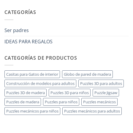
No
legno
anni
hay
adulto
che
comentarios
CATEGORÍAS
ha
en
tutto:
Come
idee
scegliere
originali
puzzle
e
3D
Ser padres
utili
legno
senza
errori
IDEAS PARA REGALOS
CATEGORÍAS DE PRODUCTOS
Casitas para Gatos de interior
Globo de pared de madera
Construcción de modelos para adultos
Puzzles 3D para adultos
Puzzles 3D de madera
Puzzles 3D para niños
Puzzle Jigsaw
Puzzles de madera
Puzzles para niños
Puzzles mecánicos
Puzzles mecánicos para niños
Puzzles mecánicos para adultos