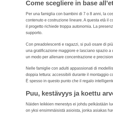
Come scegliere in base all’et
Per una famiglia con bambini di 7 o 8 anni, la cos
contenuto e costruzione lineare. A questa età il c
il progetto richiede troppa autonomia. La presen
supporto.
Con preadolescenti e ragazzi, si può osare di più. 
una gratificazione maggiore e lasciano spazio a 
un modo per allenare concentrazione e precisione
Nelle famiglie con adulti appassionati di modelli
doppia lettura: accessibili durante il montaggio 
È spesso in questo punto che il regalo intelligen
Puu, kestävyys ja koettu arv
Näiden leikkien menestys ei johdu pelkästään luon
on yksi ensimmäisistä asioista, jonka asiakas hav