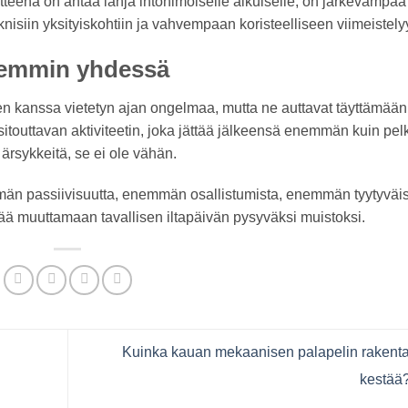
itteena on antaa lahja intohimoiselle aikuiselle, on järkevämpää
siin yksityiskohtiin ja vahvempaan koristeelliseen viimeistely
aremmin yhdessä
een kanssa vietetyn ajan ongelmaa, mutta ne auttavat täyttämää
 sitouttavan aktiviteetin, joka jättää jälkeensä enemmän kuin pe
ärsykkeitä, se ei ole vähän.
emmän passiivisuutta, enemmän osallistumista, enemmän tyytyväis
tää muuttamaan tavallisen iltapäivän pysyväksi muistoksi.
Kuinka kauan mekaanisen palapelin rakent
kestää