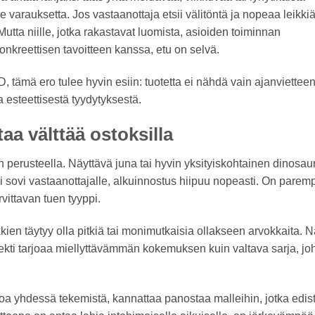
lle varauksetta. Jos vastaanottaja etsii välitöntä ja nopeaa leikkiä
tta niille, jotka rakastavat luomista, asioiden toiminnan
konkreettisen tavoitteen kanssa, etu on selvä.
tämä ero tulee hyvin esiin: tuotetta ei nähdä vain ajanvietteen
esteettisestä tyydytyksestä.
taa välttää ostoksilla
 perusteella. Näyttävä juna tai hyvin yksityiskohtainen dinosau
ei sovi vastaanottajalle, alkuinnostus hiipuu nopeasti. On parem
vittavan tuen tyyppi.
kkien täytyy olla pitkiä tai monimutkaisia ollakseen arvokkaita. N
jekti tarjoaa miellyttävämmän kokemuksen kuin valtava sarja, jo
toa yhdessä tekemistä, kannattaa panostaa malleihin, jotka edis