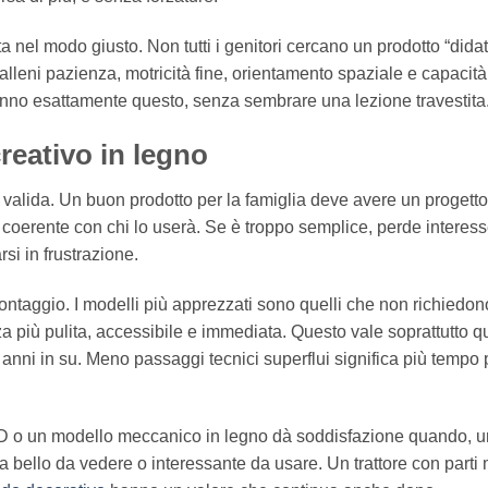
nel modo giusto. Non tutti i genitori cercano un prodotto “didat
alleni pazienza, motricità fine, orientamento spaziale e capacità
fanno esattamente questo, senza sembrare una lezione travestita
eativo in legno
 valida. Un buon prodotto per la famiglia deve avere un progetto
ltà coerente con chi lo userà. Se è troppo semplice, perde interess
rsi in frustrazione.
ontaggio. I modelli più apprezzati sono quelli che non richiedon
za più pulita, accessibile e immediata. Questo vale soprattutto 
7 anni in su. Meno passaggi tecnici superflui significa più tempo 
e 3D o un modello meccanico in legno dà soddisfazione quando, 
ta bello da vedere o interessante da usare. Un trattore con parti 