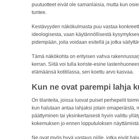
puutuotteet eivät ole samanlaisia, mutta kun osien
tuntee.
Kestävyyden näkökulmasta puu vastaa konkreettis
ideologisesta, vaan käytännöllisestä kysymykses
pidempään, joita voidaan esitellä ja jotka säily
Tämä näkökohta on erityisen vahva rakennussarjoj
kerran. Siitä voi tulla koriste-esine lastenhuon
elämäänsä kotitilassa, sen koettu arvo kasvaa.
Kun ne ovat parempi lahja k
On tilanteita, joissa luovat puiset perhepelit toim
kun halutaan antaa lahjaksi jotain omaperäistä, 
päättyminen tai yksinkertaisesti hyvin valittu yllä
kokemuksen jo ennen lopputuloksen näyttämistä
Ne ovat myös hyvä vastaus niille, jotka eivät halu