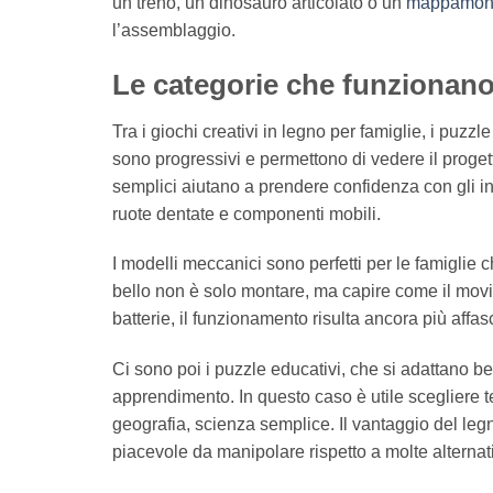
un treno, un dinosauro articolato o un
mappamond
l’assemblaggio.
Le categorie che funzionano
Tra i giochi creativi in legno per famiglie, i puzzl
sono progressivi e permettono di vedere il proget
semplici aiutano a prendere confidenza con gli in
ruote dentate e componenti mobili.
I modelli meccanici sono perfetti per le famiglie
bello non è solo montare, ma capire come il mov
batterie, il funzionamento risulta ancora più affa
Ci sono poi i puzzle educativi, che si adattano be
apprendimento. In questo caso è utile scegliere t
geografia, scienza semplice. Il vantaggio del leg
piacevole da manipolare rispetto a molte alternat