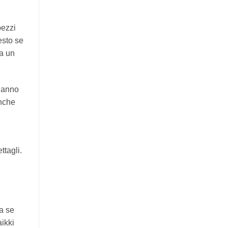
pezzi
esto se
ma un
 danno
anche
ttagli.
a se
ikki