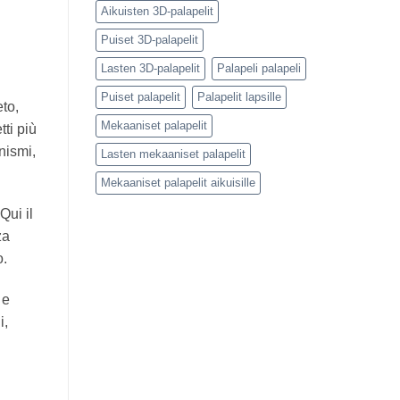
Aikuisten 3D-palapelit
Puiset 3D-palapelit
Lasten 3D-palapelit
Palapeli palapeli
Puiset palapelit
Palapelit lapsille
eto,
Mekaaniset palapelit
ti più
nismi,
Lasten mekaaniset palapelit
Mekaaniset palapelit aikuisille
Qui il
za
o.
 e
i,