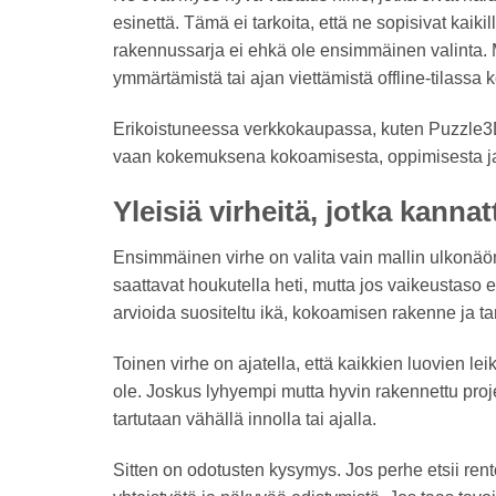
esinettä. Tämä ei tarkoita, että ne sopisivat kaiki
rakennussarja ei ehkä ole ensimmäinen valinta. Mu
ymmärtämistä tai ajan viettämistä offline-tilassa 
Erikoistuneessa verkkokaupassa, kuten Puzzle3D, 
vaan kokemuksena kokoamisesta, oppimisesta ja 
Yleisiä virheitä, jotka kannat
Ensimmäinen virhe on valita vain mallin ulkonäön
saattavat houkutella heti, mutta jos vaikeustaso 
arvioida suositeltu ikä, kokoamisen rakenne ja tar
Toinen virhe on ajatella, että kaikkien luovien lei
ole. Joskus lyhyempi mutta hyvin rakennettu pro
tartutaan vähällä innolla tai ajalla.
Sitten on odotusten kysymys. Jos perhe etsii ren