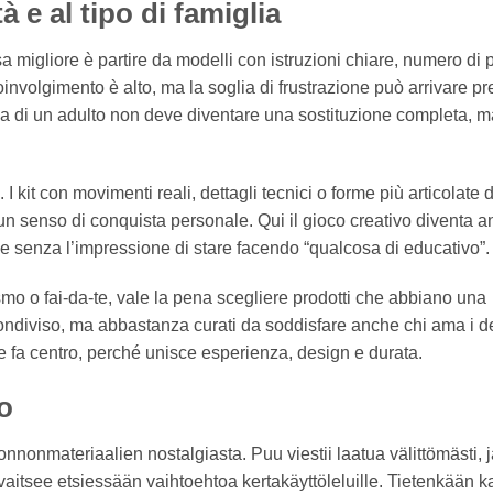
à e al tipo di famiglia
a migliore è partire da modelli con istruzioni chiare, numero di 
oinvolgimento è alto, ma la soglia di frustrazione può arrivare pr
za di un adulto non deve diventare una sostituzione completa, 
I kit con movimenti reali, dettagli tecnici o forme più articolate
un senso di conquista personale. Qui il gioco creativo diventa 
 senza l’impressione di stare facendo “qualcosa di educativo”.
smo o fai-da-te, vale la pena scegliere prodotti che abbiano una
condiviso, ma abbastanza curati da soddisfare anche chi ama i de
te fa centro, perché unisce esperienza, design e durata.
o
nonmateriaalien nostalgiasta. Puu viestii laatua välittömästi, j
aitsee etsiessään vaihtoehtoa kertakäyttöleluille. Tietenkään ka