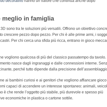
o decorativo
hanno un valore che continua anche dopo
 meglio in famiglia
e 3D sono tra le soluzioni più versatili. Offrono un obiettivo concr
to crescere pezzo dopo pezzo. Per chi è alle prime armi, i sogget
castri. Per chi cerca una sfida più ricca, entrano in gioco mecca
 che vogliono qualcosa di più del classico passatempo da tavolo. 
imento nasce dagli ingranaggi e dalle connessioni interne. Sen
scinante, perché tutto dipende dalla precisione dell’assemblaggi
ne ai bambini curiosi e ai genitori che vogliono affiancare gioco
emi capaci di accendere un interesse spontaneo: animali, veicol
no è che rende l’oggetto più stabile, più durevole e spesso più
ive economiche in plastica o cartone sottile.