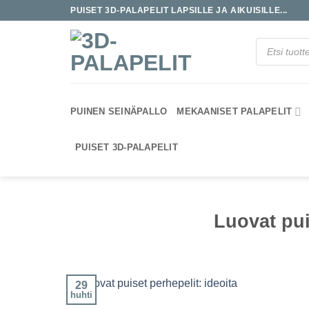
Skip
PUISET 3D-PALAPELIT LAPSILLE JA AIKUISILLE...
to
content
Products
search
PUINEN SEINÄPALLO
MEKAANISET PALAPELIT
PUISET 3D-PALAPELIT
Luovat pui
29
huhti