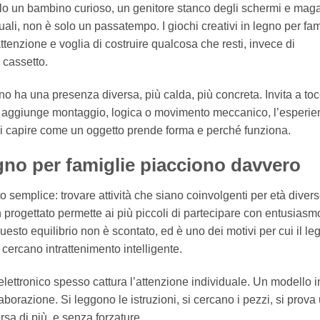
lo un bambino curioso, un genitore stanco degli schermi e maga
li, non è solo un passatempo. I giochi creativi in legno per fam
tenzione e voglia di costruire qualcosa che resti, invece di
 cassetto.
legno ha una presenza diversa, più calda, più concreta. Invita a to
oco aggiunge montaggio, logica o movimento meccanico, l’esperi
 di capire come un oggetto prende forma e perché funziona.
legno per famiglie piacciono davvero
semplice: trovare attività che siano coinvolgenti per età diver
 progettato permette ai più piccoli di partecipare con entusiasm
uesto equilibrio non è scontato, ed è uno dei motivi per cui il le
cercano intrattenimento intelligente.
elettronico spesso cattura l’attenzione individuale. Un modello i
borazione. Si leggono le istruzioni, si cercano i pezzi, si prova
ersa di più, e senza forzature.