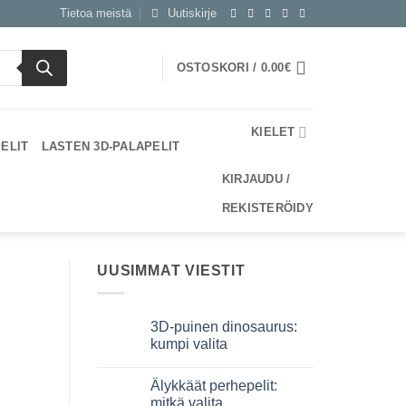
Tietoa meistä
Uutiskirje
OSTOSKORI /
0.00
€
KIELET
PELIT
LASTEN 3D-PALAPELIT
KIRJAUDU /
REKISTERÖIDY
UUSIMMAT VIESTIT
3D-puinen dinosaurus:
kumpi valita
Ei
kommentteja
Älykkäät perhepelit:
artikkeliin
Dinosauro
mitkä valita