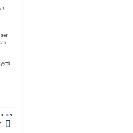
yn.
n sen
lkän
yyttä
aminen
?