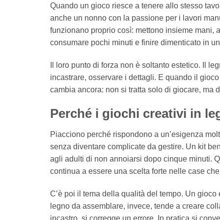
Quando un gioco riesce a tenere allo stesso tavo
anche un nonno con la passione per i lavori manua
funzionano proprio così: mettono insieme mani, at
consumare pochi minuti e finire dimenticato in un
Il loro punto di forza non è soltanto estetico. Il 
incastrare, osservare i dettagli. E quando il gi
cambia ancora: non si tratta solo di giocare, ma
Perché i giochi creativi in 
Piacciono perché rispondono a un’esigenza molto 
senza diventare complicate da gestire. Un kit ben
agli adulti di non annoiarsi dopo cinque minuti. Q
continua a essere una scelta forte nelle case che 
C’è poi il tema della qualità del tempo. Un gioco 
legno da assemblare, invece, tende a creare colla
incastro, si corregge un errore. In pratica si conv