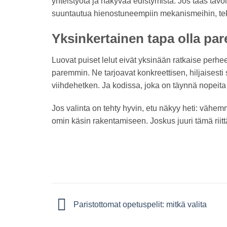
yhteistyötä ja näkyvää edistymistä. Jos taas tavo
suuntautua hienostuneempiin mekanismeihin, tekni
Yksinkertainen tapa olla p
Luovat puiset lelut eivät yksinään ratkaise perh
paremmin. Ne tarjoavat konkreettisen, hiljaisesti
viihdehetken. Ja kodissa, joka on täynnä nopeita 
Jos valinta on tehty hyvin, etu näkyy heti: väh
omin käsin rakentamiseen. Joskus juuri tämä riit
Paristottomat opetuspelit: mitkä valita