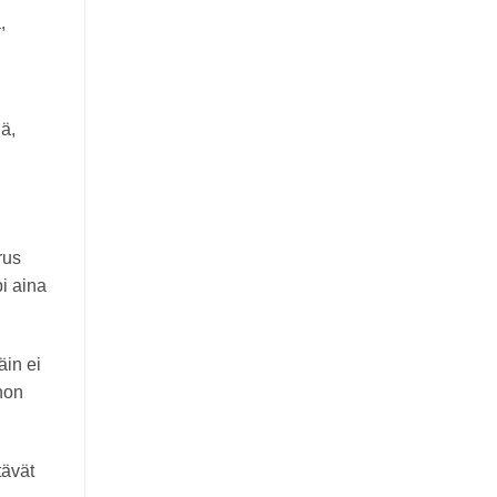
,
ä,
rus
pi aina
äin ei
hon
tävät