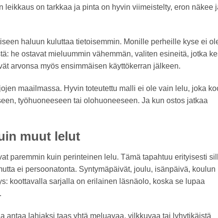
 leikkaus on tarkkaa ja pinta on hyvin viimeistelty, eron näkee 
een haluun kuluttaa tietoisemmin. Monille perheille kyse ei ol
tä: he ostavat mieluummin vähemmän, valiten esineitä, jotka ke
ttävät arvonsa myös ensimmäisen käyttökerran jälkeen.
en maailmassa. Hyvin toteutettu malli ei ole vain lelu, joka k
eeseen, työhuoneeseen tai olohuoneeseen. Ja kun ostos jatkaa
uin muut lelut
ivat paremmin kuin perinteinen lelu. Tämä tapahtuu erityisesti sil
mutta ei persoonatonta. Syntymäpäivät, joulu, isänpäivä, koulun
tys: koottavalla sarjalla on erilainen läsnäolo, koska se lupaa
.
a antaa lahjaksi taas yhtä meluavaa, vilkkuvaa tai lyhytikäistä