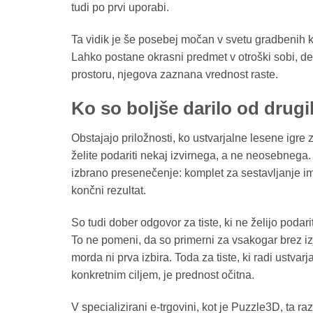
tudi po prvi uporabi.
Ta vidik je še posebej močan v svetu gradbenih ko
Lahko postane okrasni predmet v otroški sobi, de
prostoru, njegova zaznana vrednost raste.
Ko so boljše darilo od drugi
Obstajajo priložnosti, ko ustvarjalne lesene igre z
želite podariti nekaj izvirnega, a ne neosebnega.
izbrano presenečenje: komplet za sestavljanje im
končni rezultat.
So tudi dober odgovor za tiste, ki ne želijo poda
To ne pomeni, da so primerni za vsakogar brez iz
morda ni prva izbira. Toda za tiste, ki radi ustvar
konkretnim ciljem, je prednost očitna.
V specializirani e-trgovini, kot je Puzzle3D, ta ra