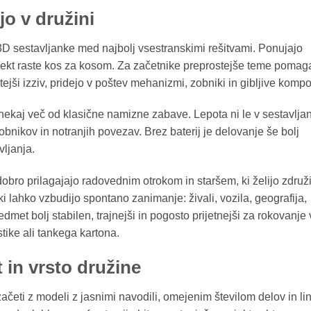
jo v družini
3D sestavljanke med najbolj vsestranskimi rešitvami. Ponujajo
jekt raste kos za kosom. Za začetnike preprostejše teme pomaga
tejši izziv, pridejo v poštev mehanizmi, zobniki in gibljive komp
 nekaj več od klasične namizne zabave. Lepota ni le v sestavljan
nikov in notranjih povezav. Brez baterij je delovanje še bolj
vljanja.
obro prilagajajo radovednim otrokom in staršem, ki želijo združit
 ki lahko vzbudijo spontano zanimanje: živali, vozila, geografija,
dmet bolj stabilen, trajnejši in pogosto prijetnejši za rokovanje 
stike ali tankega kartona.
t in vrsto družine
je začeti z modeli z jasnimi navodili, omejenim številom delov in l