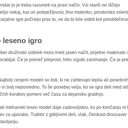
r jo je treba razumeti na pravi način. Vsi starši ne iščejo
jo nekaj, kar uri potrpežljivost, fino motoriko, prostorsko orient
rjalne igre počnejo prav to, ne da bi bile videti kot preoblečen
 leseno igro
ober družinski izdelek mora imeti jasen načrt, prijetne materiale 
orabljal. Če je preveč preprost, hitro izgubi zanimanje. Če je pr
jbolj cenjeni modeli so tisti, ki ne zahtevajo lepila ali posebni
o in bolj neposredno. To še posebej velja, ko se igra deli med od
hničnih korakov pomeni več časa za dejansko gradnjo.
a ali mehanski lesen model daje zadovoljstvo, ko po končanju ni 
 za uporabo. Traktor z gibljivimi deli, vlak, členkast dinozaver 
tavljanju.