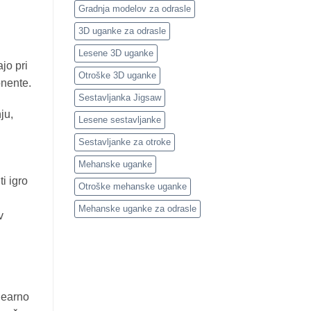
Gradnja modelov za odrasle
3D uganke za odrasle
Lesene 3D uganke
jo pri
Otroške 3D uganke
onente.
Sestavljanka Jigsaw
ju,
Lesene sestavljanke
Sestavljanke za otroke
Mehanske uganke
i igro
Otroške mehanske uganke
Mehanske uganke za odrasle
v
inearno