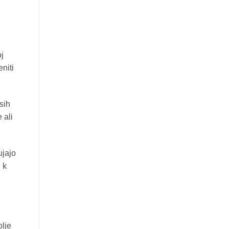
j
niti
sih
 ali
ujajo
 k
olje