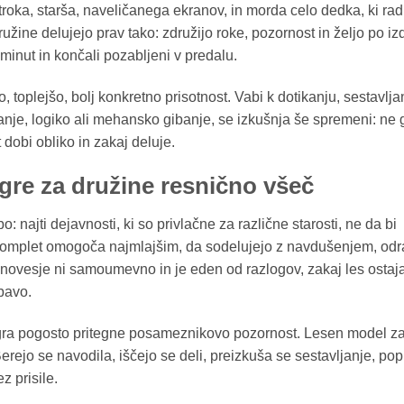
troka, starša, naveličanega ekranov, in morda celo dedka, ki rad
ružine delujejo prav tako: združijo roke, pozornost in željo po iz
minut in končali pozabljeni v predalu.
 toplejšo, bolj konkretno prisotnost. Vabi k dotikanju, sestavlja
anje, logiko ali mehansko gibanje, se izkušnja še spremeni: ne g
obi obliko in zakaj deluje.
igre za družine resnično všeč
 najti dejavnosti, ki so privlačne za različne starosti, ne da bi
komplet omogoča najmlajšim, da sodelujejo z navdušenjem, odr
vnovesje ni samoumevno in je eden od razlogov, zakaj les ostaj
bavo.
 igra pogosto pritegne posameznikovo pozornost. Lesen model z
ejo se navodila, iščejo se deli, preizkuša se sestavljanje, pop
z prisile.