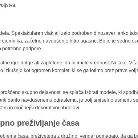
oljstva.
dela. Spektakularen vlak ali zelo podroben dinozaver lahko tako
 prejemnika, začetno navdušenje hitro ugasne. Bolje je vedno oce
to potrebne podpore.
jalne igre dolge ali zapletene, da bi imele vrednost. Ni tako. Vča
šo izkušnjo kot ogromen komplet, ki se ga lotimo brez prave volje
sproščeno skupno dejavnost, se splača izbrati modele, ki spodb
ariti darilo navdušenemu odraslemu, je bolj smiselno usmeriti se
im in močnejši dekorativni obdelavi.
pno preživljanje časa
problema časa, preživetega z družino, vendar pomagajo, da ga b