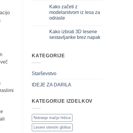
iniziare
komentarjev
davvero
Kako začeti z
na
Cosa
modelarstvom iz lesa za
acijo
regalare
odrasle
a
a
un
Ni
bambino
komentarjev
di
Kako izbrati 3D lesene
na
8
Come
sestavljanke brez napak
anni
iniziare
che
modellismo
Ni
ha
legno
komentarjev
tutto:
adulto
na
idee
in
Come
KATEGORIJE
originali
scegliere
e
eveč
puzzle
utili
3D
legno
Starševstvo
senza
errori
h
IDEJE ZA DARILA
raslimi
KATEGORIJE IZDELKOV
le
Notranje mačje hišice
ali
Leseni stenski globus