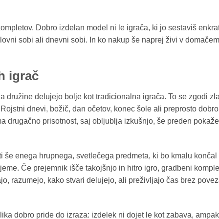
mpletov. Dobro izdelan model ni le igrača, ki jo sestaviš enkrat
lovni sobi ali dnevni sobi. In ko nakup še naprej živi v domače
h igrač
a družine delujejo bolje kot tradicionalna igrača. To se zgodi zla
 Rojstni dnevi, božič, dan očetov, konec šole ali preprosto dobro
a drugačno prisotnost, saj obljublja izkušnjo, še preden pokaže
riti še enega hrupnega, svetlečega predmeta, ki bo kmalu končal 
jeme. Če prejemnik išče takojšnjo in hitro igro, gradbeni komple
jajo, razumejo, kako stvari delujejo, ali preživljajo čas brez pove
zlika dobro pride do izraza: izdelek ni dojet le kot zabava, ampak