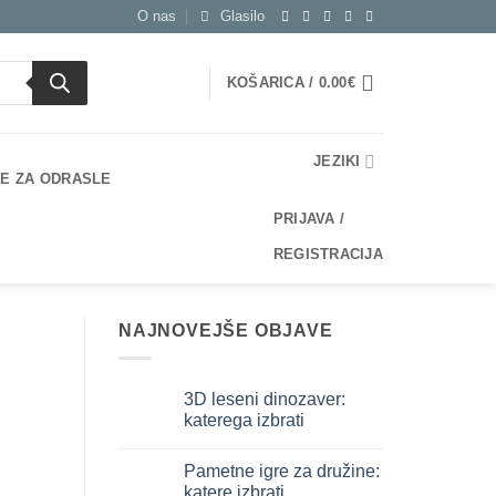
O nas
Glasilo
KOŠARICA /
0.00
€
JEZIKI
E ZA ODRASLE
PRIJAVA /
REGISTRACIJA
NAJNOVEJŠE OBJAVE
3D leseni dinozaver:
katerega izbrati
Ni
komentarjev
Pametne igre za družine:
na
Dinosauro
katere izbrati