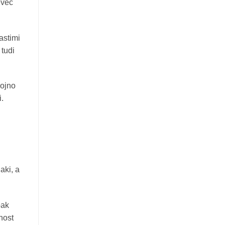
eveč
astimi
 tudi
vojno
i.
aki, a
pak
dnost