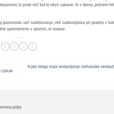
javnost, ki pusti več kot le okvir zabave. In v domu, polnem hit
nj pasivnosti, več sodelovanja, več zadovoljstva pri gradnji z las
ldne spremenimo v spomin, ki ostane.
Kako dolgo traja sestavljanje mehanske sestav
 izbrati
evana polja