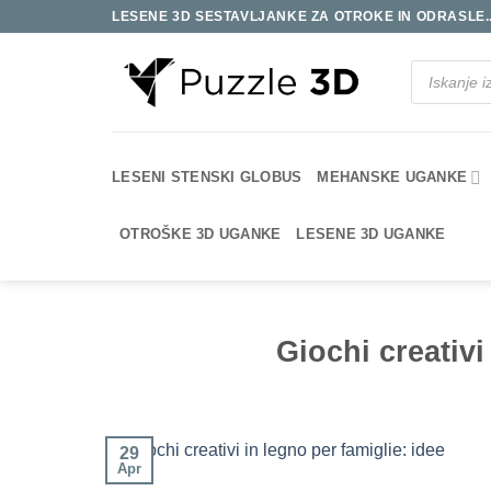
Skoči
LESENE 3D SESTAVLJANKE ZA OTROKE IN ODRASLE..
na
vsebino
Products
search
LESENI STENSKI GLOBUS
MEHANSKE UGANKE
OTROŠKE 3D UGANKE
LESENE 3D UGANKE
Giochi creativi
29
Apr