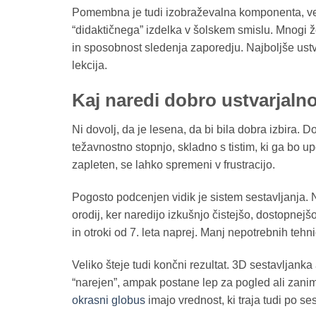
Pomembna je tudi izobraževalna komponenta, venda
“didaktičnega” izdelka v šolskem smislu. Mnogi želi
in sposobnost sledenja zaporedju. Najboljše ustva
lekcija.
Kaj naredi dobro ustvarjalno
Ni dovolj, da je lesena, da bi bila dobra izbira. D
težavnostno stopnjo, skladno s tistim, ki ga bo up
zapleten, se lahko spremeni v frustracijo.
Pogosto podcenjen vidik je sistem sestavljanja. Na
orodij, ker naredijo izkušnjo čistejšo, dostopnejš
in otroki od 7. leta naprej. Manj nepotrebnih te
Veliko šteje tudi končni rezultat. 3D sestavljank
“narejen”, ampak postane lep za pogled ali zanimiv
okrasni globus
imajo vrednost, ki traja tudi po ses