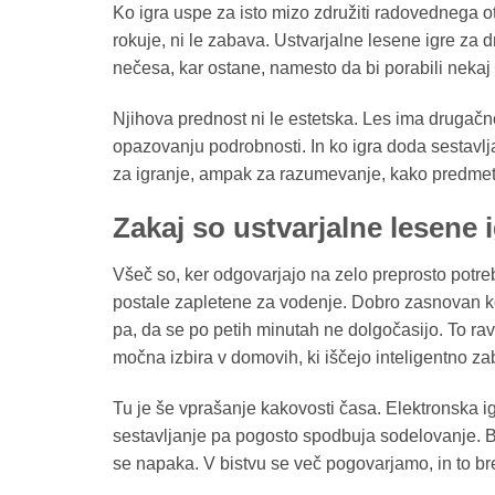
Ko igra uspe za isto mizo združiti radovednega o
rokuje, ni le zabava. Ustvarjalne lesene igre za d
nečesa, kar ostane, namesto da bi porabili nekaj 
Njihova prednost ni le estetska. Les ima drugačno,
opazovanju podrobnosti. In ko igra doda sestavlj
za igranje, ampak za razumevanje, kako predmet d
Zakaj so ustvarjalne lesene 
Všeč so, ker odgovarjajo na zelo preprosto potrebo:
postale zapletene za vodenje. Dobro zasnovan 
pa, da se po petih minutah ne dolgočasijo. To ra
močna izbira v domovih, ki iščejo inteligentno za
Tu je še vprašanje kakovosti časa. Elektronska
sestavljanje pa pogosto spodbuja sodelovanje. Ber
se napaka. V bistvu se več pogovarjamo, in to bre