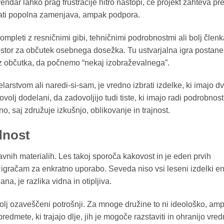
 vendar lahko prag frustracije hitro nastopi, če projekt zahteva pr
tati popolna zamenjava, ampak podpora.
ompleti z resničnimi gibi, tehničnimi podrobnostmi ali bolj členk
ostor za občutek osebnega dosežka. Tu ustvarjalna igra postane
rez občutka, da počnemo “nekaj izobraževalnega”.
arstvom ali naredi-si-sam, je vredno izbrati izdelke, ki imajo d
lj dodelani, da zadovoljijo tudi tiste, ki imajo radi podrobnost
o, saj združuje izkušnjo, oblikovanje in trajnost.
dnost
avnih materialih. Les takoj sporoča kakovost in je eden prvih
o igračam za enkratno uporabo. Seveda niso vsi leseni izdelki en
a, je razlika vidna in otipljiva.
bolj ozaveščeni potrošnji. Za mnoge družine to ni ideološko, am
redmete, ki trajajo dlje, jih je mogoče razstaviti in ohranijo vre