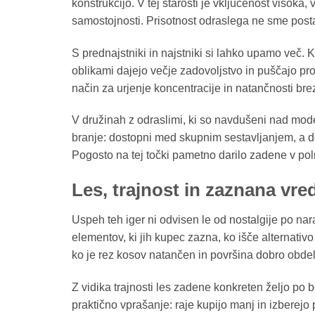
konstrukcijo. V tej starosti je vključenost visoka,
samostojnosti. Prisotnost odraslega ne sme pos
S prednajstniki in najstniki si lahko upamo več. K
oblikami dajejo večje zadovoljstvo in puščajo pr
način za urjenje koncentracije in natančnosti b
V družinah z odraslimi, ki so navdušeni nad model
branje: dostopni med skupnim sestavljanjem, a dovo
Pogosto na tej točki pametno darilo zadene v poln
Les, trajnost in zaznana vre
Uspeh teh iger ni odvisen le od nostalgije po nar
elementov, ki jih kupec zazna, ko išče alternativ
ko je rez kosov natančen in površina dobro obdelan
Z vidika trajnosti les zadene konkreten željo po 
praktično vprašanje: raje kupijo manj in izberejo p