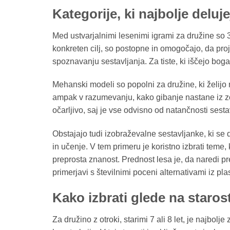
Kategorije, ki najbolje deluje
Med ustvarjalnimi lesenimi igrami za družine so 
konkreten cilj, so postopne in omogočajo, da pro
spoznavanju sestavljanja. Za tiste, ki iščejo boga
Mehanski modeli so popolni za družine, ki želijo
ampak v razumevanju, kako gibanje nastane iz zob
očarljivo, saj je vse odvisno od natančnosti sesta
Obstajajo tudi izobraževalne sestavljanke, ki se d
in učenje. V tem primeru je koristno izbrati teme,
preprosta znanost. Prednost lesa je, da naredi pre
primerjavi s številnimi poceni alternativami iz pla
Kako izbrati glede na staros
Za družino z otroki, starimi 7 ali 8 let, je najbol