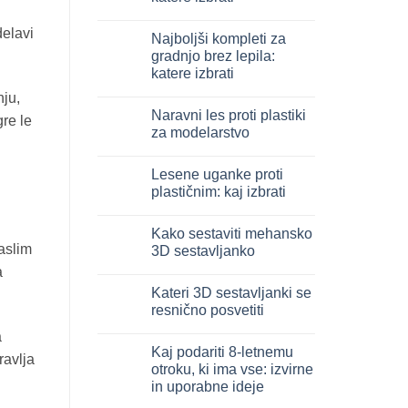
3D
in
Ni
legno:
komentarjev
delavi
Najboljši kompleti za
quale
na
scegliere
Giochi
gradnjo brez lepila:
intelligenti
katere izbrati
per
famiglie:
Ni
nju,
quali
komentarjev
scegliere
Naravni les proti plastiki
na
re le
Migliori
za modelarstvo
kit
costruzione
Ni
senza
komentarjev
Lesene uganke proti
colla:
na
quali
Legno
plastičnim: kaj izbrati
scegliere
naturale
vs
Ni
plastica
komentarjev
Kako sestaviti mehansko
modellismo
na
Puzzle
aslim
3D sestavljanko
legno
vs
Ni
a
plastica:
komentarjev
Kateri 3D sestavljanki se
cosa
na
scegliere
Come
resnično posvetiti
assemblare
un
Ni
a
puzzle
komentarjev
Kaj podariti 8-letnemu
3D
na
ravlja
meccanico
Quale
otroku, ki ima vse: izvirne
puzzle
in uporabne ideje
3D
per
Ni