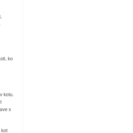
.
m
sti, ko
v kotu.
t
zave s
 kot