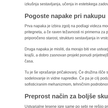
izkušnja sestavljanja, učenja in estetskega zadov
Pogoste napake pri nakupu
Prva napaka je izbira zgolj na podlagi videza mo
pritegneta, a če raven težavnosti ni primerna za
priporočeno starost, strukturo sestavljanja in vrs
Druga napaka je misliti, da morajo biti vse ustvar
krajši, a dobro zasnovan projekt ponudi prijetnej
časa.
Tu je še vprašanje pričakovanj. Če družina išče 
sodelovanje in vidne napredke. Če pa je cilj pod
sofisticiranim mehanizmom, tehničnim podrobnost
Preprost način za boljše sku
Ustvarjalne lesene igre same po sebi ne rešijo 