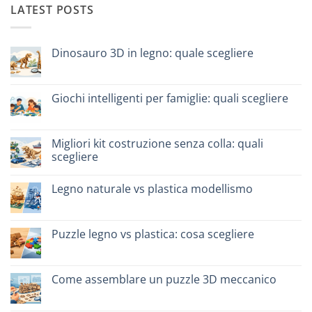
LATEST POSTS
Dinosauro 3D in legno: quale scegliere
Nessun
commento
su
Dinosauro
Giochi intelligenti per famiglie: quali scegliere
3D
in
Nessun
legno:
commento
quale
su
scegliere
Giochi
Migliori kit costruzione senza colla: quali
intelligenti
scegliere
per
famiglie:
Nessun
quali
commento
scegliere
Legno naturale vs plastica modellismo
su
Migliori
Nessun
kit
commento
costruzione
su
senza
Legno
Puzzle legno vs plastica: cosa scegliere
colla:
naturale
quali
vs
Nessun
scegliere
plastica
commento
modellismo
su
Puzzle
Come assemblare un puzzle 3D meccanico
legno
vs
Nessun
plastica:
commento
cosa
su