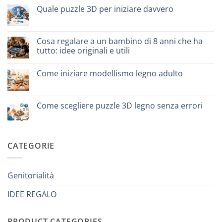
scegliere
Come
Quale puzzle 3D per iniziare davvero
assemblare
un
Nessun
puzzle
commento
3D
su
meccanico
Quale
Cosa regalare a un bambino di 8 anni che ha
puzzle
tutto: idee originali e utili
3D
per
Nessun
iniziare
commento
davvero
Come iniziare modellismo legno adulto
su
Cosa
Nessun
regalare
commento
a
su
un
Come
Come scegliere puzzle 3D legno senza errori
bambino
iniziare
di
modellismo
Nessun
8
legno
commento
anni
adulto
su
che
Come
ha
scegliere
CATEGORIE
tutto:
puzzle
idee
3D
originali
legno
e
senza
utili
errori
Genitorialità
IDEE REGALO
PRODUCT CATEGORIES