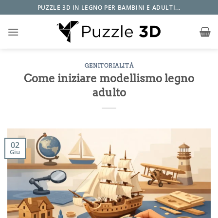
Salta
PUZZLE 3D IN LEGNO PER BAMBINI E ADULTI...
ai
contenuti
GENITORIALITÀ
Come iniziare modellismo legno
adulto
02
Giu