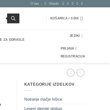
O nas
Glasilo
KOŠARICA /
0.00
€
JEZIKI
E ZA ODRASLE
PRIJAVA /
REGISTRACIJA
KATEGORIJE IZDELKOV
Notranje mačje hišice
v
Leseni stenski globus