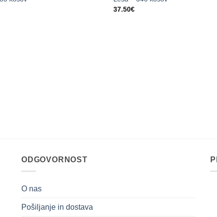
37.50
€
ODGOVORNOST
P
O nas
Pošiljanje in dostava