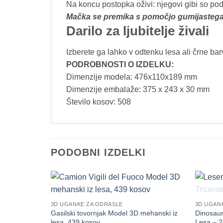
Na koncu postopka oživi: njegovi gibi so po
Mačka se premika s pomočjo gumijastega
Darilo za ljubitelje živali
Izberete ga lahko v odtenku lesa ali črne bar
PODROBNOSTI O IZDELKU:
Dimenzije modela: 476х110х189 mm
Dimenzije embalaže: 375 x 243 x 30 mm
Število kosov: 508
PODOBNI IZDELKI
3D UGANKE ZA ODRASLE
3D UGAN
Gasilski tovornjak Model 3D mehanski iz
Dinosaur
lesa, 439 kosov
Lesa – 2