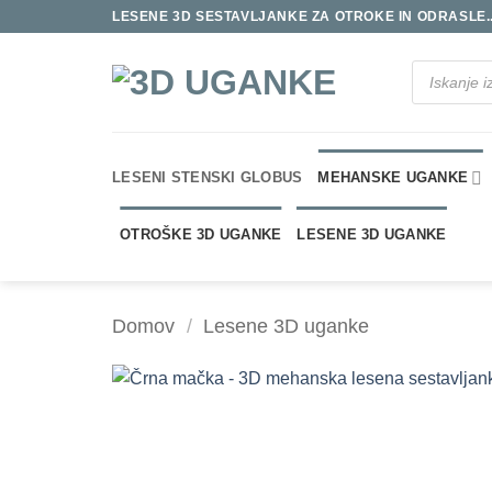
Skoči
LESENE 3D SESTAVLJANKE ZA OTROKE IN ODRASLE..
na
vsebino
Products
search
LESENI STENSKI GLOBUS
MEHANSKE UGANKE
OTROŠKE 3D UGANKE
LESENE 3D UGANKE
Domov
/
Lesene 3D uganke