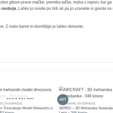
dobni gibom prave mačke: premika tačke, maha z repom, kar ga 
 motorja.
Lahko jo nosite po hiši ali pa jo vzamete in greste na
ve. Z malo barve in domišljije jo lahko obnovite.
NI NA ZALOGI
HOT
KE ZA ODRASLE
3D UGANKE ZA ODRASLE
o Triceratopo Model Mekanični iz
AEREO – 3D Mehanska Sestavlja
83 kosov
Lesa – 346 kosov