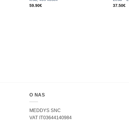
59.90
€
37.50
€
O NAS
MEDDYS SNC
VAT IT03644140984