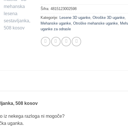
Šifra:
4815123002598
Kategorije:
Lesene 3D uganke
,
Otroške 3D uganke
,
Mehanske uganke
,
Otroške mehanske uganke
,
Meh
uganke za odrasle
ljanka, 508 kosov
r to iz nekega razloga ni mogoče?
ačka uganka.