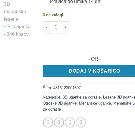
Pravica do umika 14 dni
6 na zalogi
AIRCRAFT - 3D mehanska lesena sestavljanka
- OR -
DODAJ V KOŠARICO
Šifra:
4815123001607
Kategorije:
3D uganke za odrasle
,
Lesene 3D ugank
Otroške 3D uganke
,
Mehanske uganke
,
Mehanske u
za odrasle