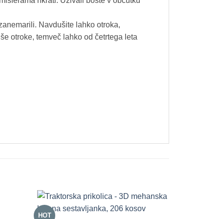
misferama hkrati. Uživali boste v občutku
i zanemarili. Navdušite lahko otroka,
jše otroke, temveč lahko od četrtega leta
HOT