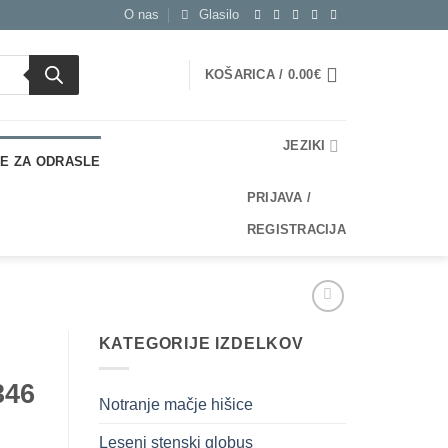
O nas
Glasilo
KOŠARICA /
0.00
€
JEZIKI
E ZA ODRASLE
PRIJAVA /
REGISTRACIJA
KATEGORIJE IZDELKOV
346
Notranje mačje hišice
Leseni stenski globus