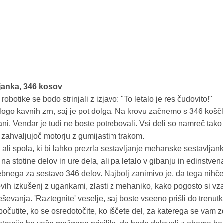
janka, 346 kosov
, robotike se bodo strinjali z izjavo: "To letalo je res čudovito!"
ogo kavnih zrn, saj je pot dolga. Na krovu začnemo s 346 koščki 
ani. Vendar je tudi ne boste potrebovali. Vsi deli so namreč tako
i zahvaljujoč motorju z gumijastim trakom.
ali spola, ki bi lahko prezrla sestavljanje mehanske sestavljank
a na stotine delov in ure dela, ali pa letalo v gibanju in edinstven
rebnega za sestavo 346 delov. Najbolj zanimivo je, da tega nihče
ihovih izkušenj z ugankami, zlasti z mehaniko, kako pogosto si 
i reševanja. 'Raztegnite' veselje, saj boste vseeno prišli do trenut
čutite, ko se osredotočite, ko iščete del, za katerega se vam zd