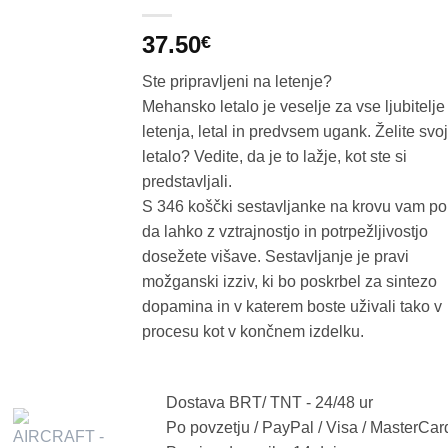
37.50
€
Ste pripravljeni na letenje?
Mehansko letalo je veselje za vse ljubitelje
letenja, letal in predvsem ugank. Želite svo
letalo? Vedite, da je to lažje, kot ste si
predstavljali.
S 346 koščki sestavljanke na krovu vam po
da lahko z vztrajnostjo in potrpežljivostjo
dosežete višave. Sestavljanje je pravi
možganski izziv, ki bo poskrbel za sintezo
dopamina in v katerem boste uživali tako v
procesu kot v končnem izdelku.
Dostava BRT/ TNT -
24/48 ur
Po povzetju / PayPal / Visa / MasterCar