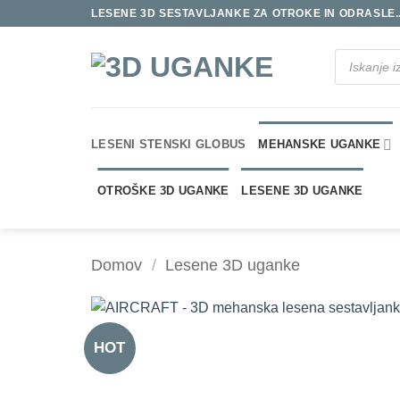
Skoči
LESENE 3D SESTAVLJANKE ZA OTROKE IN ODRASLE..
na
vsebino
Products
search
LESENI STENSKI GLOBUS
MEHANSKE UGANKE
OTROŠKE 3D UGANKE
LESENE 3D UGANKE
Domov
/
Lesene 3D uganke
HOT