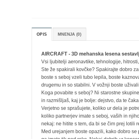
OPIS
MNENJA (0)
AIRCRAFT - 3D mehanska lesena sestavl
Vsi ljubitelji aeronavtike, tehnologije, hitrosti
Ste že spakirali kovčke? Spakirajte dobro zal
boste s seboj vzeli tubo lepila, boste kaznov
drugemu in so stabilni. V vožnji boste užival
Koga povabite s seboj? Ni starostne skupine 
in razmišljaš, kaj je bolje: dejstvo, da te čak
Verjetno se sprašujete, koliko ur dela je pot
koliko partnerjev imate s seboj, vaših in nj
nekaj: ne hitite s tem, da bi se čim prej lotil
Med urejanjem boste opazili, kako dobro se po