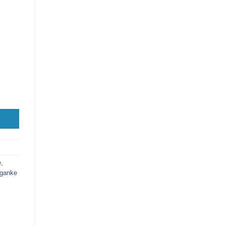
 - 346 kosov količina
e
,
ganke