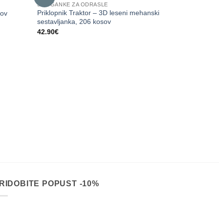
3D UGANKE ZA ODRASLE
Priklopnik Traktor – 3D leseni mehanski
sov
sestavljanka, 206 kosov
42.90
€
3D UGANKE Z
Gasilski tov
lesa, 439 ko
59.90
€
RIDOBITE POPUST -10%