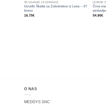
3D UGANKE ZA ODRASLE
LESENE 
Uccello Škatla za Zobotrebce iz Lesa – 37
Črna ma
kosov
sestavlj
16.75
€
54.90
€
O NAS
MEDDYS SNC