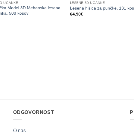
3D UGANKE
LESENE 3D UGANKE
čka Model 3D Mehanska lesena
Lesena hišica za punčke, 131 ko
anka, 508 kosov
64.90
€
ODGOVORNOST
P
O nas