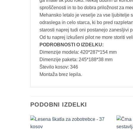
ga imate tik pod roko. Nekaj dobrih ur konce
sproščenosti in to bo dobra priložnost za med
Mehansko letalo je veselje za vse ljubitelje s
odraslega in celo starca, ki bo pred razplet
starosti naprej tudi oni postanejo zanesljivi pa
Od tu naprej izkušeni pilot ne more storiti veli
PODROBNOSTI O IZDELKU:
Dimenzije modela: 420*287*154 mm
Dimenzije paketa: 245*188*38 mm
Število kosov: 346
Montaža brez lepila.
PODOBNI IZDELKI