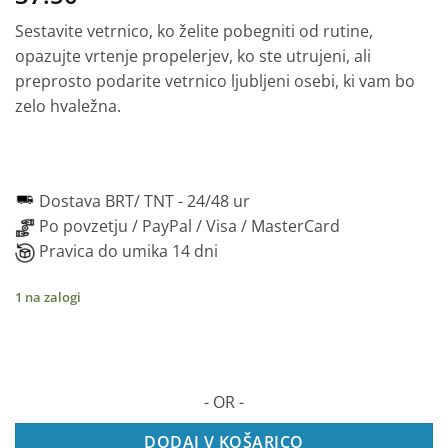
Sestavite vetrnico, ko želite pobegniti od rutine,
opazujte vrtenje propelerjev, ko ste utrujeni, ali
preprosto podarite vetrnico ljubljeni osebi, ki vam bo
zelo hvaležna.
Dostava BRT/ TNT -
24/48 ur
Po povzetju / PayPal / Visa / MasterCard
Pravica do umika 14 dni
1 na zalogi
- OR -
DODAJ V KOŠARICO