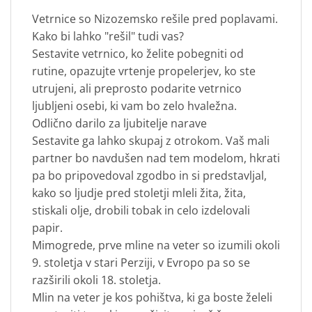
Vetrnice so Nizozemsko rešile pred poplavami.
Kako bi lahko "rešil" tudi vas?
Sestavite vetrnico, ko želite pobegniti od
rutine, opazujte vrtenje propelerjev, ko ste
utrujeni, ali preprosto podarite vetrnico
ljubljeni osebi, ki vam bo zelo hvaležna.
Odlično darilo za ljubitelje narave
Sestavite ga lahko skupaj z otrokom. Vaš mali
partner bo navdušen nad tem modelom, hkrati
pa bo pripovedoval zgodbo in si predstavljal,
kako so ljudje pred stoletji mleli žita, žita,
stiskali olje, drobili tobak in celo izdelovali
papir.
Mimogrede, prve mline na veter so izumili okoli
9. stoletja v stari Perziji, v Evropo pa so se
razširili okoli 18. stoletja.
Mlin na veter je kos pohištva, ki ga boste želeli