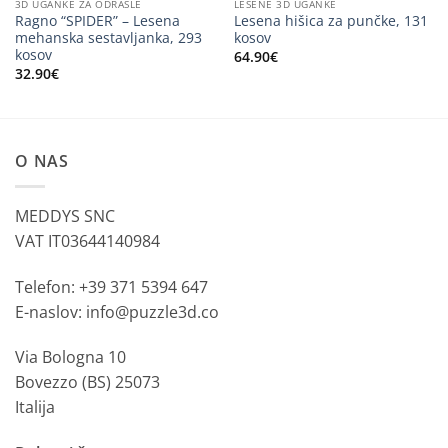
3D UGANKE ZA ODRASLE
LESENE 3D UGANKE
Ragno “SPIDER” – Lesena
Lesena hišica za punčke, 131
mehanska sestavljanka, 293
kosov
kosov
64.90
€
32.90
€
O NAS
MEDDYS SNC
VAT IT03644140984
Telefon: +39 371 5394 647
E-naslov: info@puzzle3d.co
Via Bologna 10
Bovezzo (BS) 25073
Italija