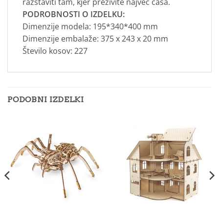
razstaviti tam, kjer preživite največ časa.
PODROBNOSTI O IZDELKU:
Dimenzije modela: 195*340*400 mm
Dimenzije embalaže: 375 x 243 x 20 mm
Število kosov: 227
PODOBNI IZDELKI