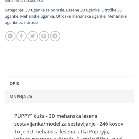
Šifra:
4815123000730
Kategorije:
3D uganke za odrasle
,
Lesene 3D uganke
,
Otroške 3D
uganke
,
Mehanske uganke
,
Otroške mehanske uganke
,
Mehanske
uganke za odrasle
OPIS
MNENJA (0)
PUPPY" kuža - 3D mehanska lesena
sestavljanka/model za sestavljanje - 246 kosov
To je 3D mehanska lesena lutka Puppyja,