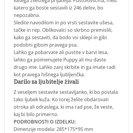
vašega zvestega prijatelja. Pustolovščina, med
katero ga boste sestavili iz 246 delov, bo
nepozabna.
Sledite navodilom in po vrsti sestavite ušesa,
tačke in rep. Oblikovalci so skrbno premislili,
kako ga sestaviti, da bodo vsi sklepi in gibi
podobni gibom pravega psa.
Lahko ga pobarvate ali pustite v barvi lesa,
lahko ga poimenujete Puppy ali mu daste
drugo ime. Lahko zanj skrbite in ga imate radi
kot pravega hišnega ljubljenčka.
Darilo za ljubitelje živali
Z veseljem sestavite sestavljanko, ki bo postala
tako ljubek kuža. Ko torej želite obdarovati
otroka ali odraslega, ki ima rad pse, že veste,
kaj bi bilo primerno.
PODROBNOSTI O IZDELKU:
Dimenzije modela: 285*175*95 mm