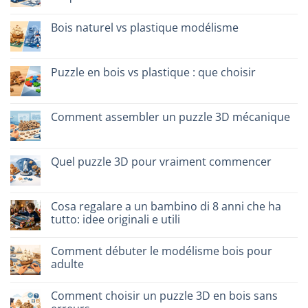
famiglie:
Aucun
quali
commentaire
scegliere
Bois naturel vs plastique modélisme
sur
Migliori
Aucun
kit
commentaire
costruzione
sur
senza
Legno
Puzzle en bois vs plastique : que choisir
colla:
naturale
quali
vs
Aucun
scegliere
plastica
commentaire
modellismo
sur
Puzzle
Comment assembler un puzzle 3D mécanique
legno
vs
Aucun
plastica:
commentaire
cosa
sur
scegliere
Come
Quel puzzle 3D pour vraiment commencer
assemblare
un
Aucun
puzzle
commentaire
3D
sur
meccanico
Quale
Cosa regalare a un bambino di 8 anni che ha
puzzle
tutto: idee originali e utili
3D
per
Aucun
iniziare
commentaire
davvero
Comment débuter le modélisme bois pour
sur
Cosa
adulte
regalare
a
Aucun
un
commentaire
Comment choisir un puzzle 3D en bois sans
bambino
sur
di
Come