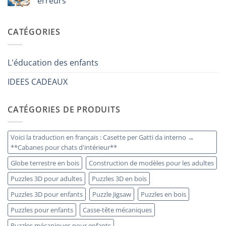
erreurs
8
iniziare
anni
modellismo
Aucun
che
legno
commentaire
ha
adulto
sur
CATÉGORIES
tutto:
Come
idee
scegliere
originali
puzzle
e
3D
utili
legno
L'éducation des enfants
senza
errori
IDEES CADEAUX
CATÉGORIES DE PRODUITS
Voici la traduction en français : Casette per Gatti da interno →
**Cabanes pour chats d'intérieur**
Globe terrestre en bois
Construction de modèles pour les adultes
Puzzles 3D pour adultes
Puzzles 3D en bois
Puzzles 3D pour enfants
Puzzle Jigsaw
Puzzles en bois
Puzzles pour enfants
Casse-tête mécaniques
Puzzles mécaniques pour enfants