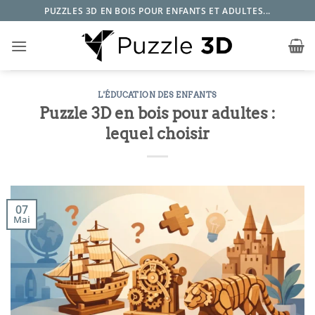
Passer
PUZZLES 3D EN BOIS POUR ENFANTS ET ADULTES...
au
contenu
L'ÉDUCATION DES ENFANTS
Puzzle 3D en bois pour adultes :
lequel choisir
07
Mai