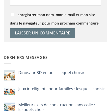
Enregistrer mon nom, mon e-mail et mon site
dans le navigateur pour mon prochain commentaire.
DERNIERS MESSAGES
Dinosaur 3D en bois : lequel choisir
Aucun
commentaire
sur
Dinosauro
Jeux intelligents pour familles : lesquels choisir
3D
in
Aucun
legno:
commentaire
quale
sur
scegliere
Giochi
Meilleurs kits de construction sans colle :
intelligenti
lesquels choisir
per