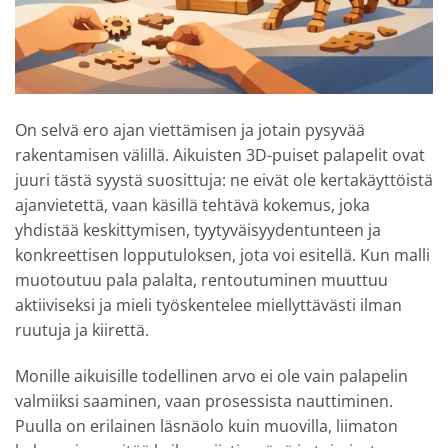
On selvä ero ajan viettämisen ja jotain pysyvää
rakentamisen välillä. Aikuisten 3D-puiset palapelit ovat
juuri tästä syystä suosittuja: ne eivät ole kertakäyttöistä
ajanvietettä, vaan käsillä tehtävä kokemus, joka
yhdistää keskittymisen, tyytyväisyydentunteen ja
konkreettisen lopputuloksen, jota voi esitellä. Kun malli
muotoutuu pala palalta, rentoutuminen muuttuu
aktiiviseksi ja mieli työskentelee miellyttävästi ilman
ruutuja ja kiirettä.
Monille aikuisille todellinen arvo ei ole vain palapelin
valmiiksi saaminen, vaan prosessista nauttiminen.
Puulla on erilainen läsnäolo kuin muovilla, liimaton