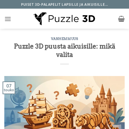
Skip
PUISET 3D-PALAPELIT LAPSILLE JA AIKUISILLE...
to
content
VANHEMMUUS
Puzzle 3D puusta aikuisille: mikä
valita
07
touko