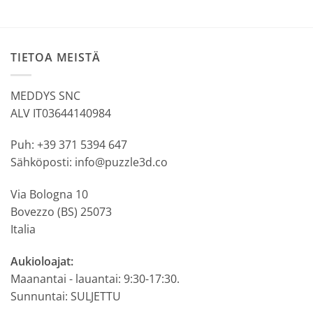
TIETOA MEISTÄ
MEDDYS SNC
ALV IT03644140984
Puh: +39 371 5394 647
Sähköposti: info@puzzle3d.co
Via Bologna 10
Bovezzo (BS) 25073
Italia
Aukioloajat:
Maanantai - lauantai: 9:30-17:30.
Sunnuntai: SULJETTU