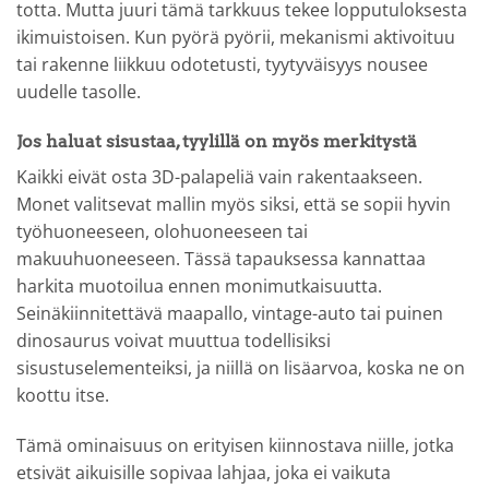
totta. Mutta juuri tämä tarkkuus tekee lopputuloksesta
ikimuistoisen. Kun pyörä pyörii, mekanismi aktivoituu
tai rakenne liikkuu odotetusti, tyytyväisyys nousee
uudelle tasolle.
Jos haluat sisustaa, tyylillä on myös merkitystä
Kaikki eivät osta 3D-palapeliä vain rakentaakseen.
Monet valitsevat mallin myös siksi, että se sopii hyvin
työhuoneeseen, olohuoneeseen tai
makuuhuoneeseen. Tässä tapauksessa kannattaa
harkita muotoilua ennen monimutkaisuutta.
Seinäkiinnitettävä maapallo, vintage-auto tai puinen
dinosaurus voivat muuttua todellisiksi
sisustuselementeiksi, ja niillä on lisäarvoa, koska ne on
koottu itse.
Tämä ominaisuus on erityisen kiinnostava niille, jotka
etsivät aikuisille sopivaa lahjaa, joka ei vaikuta