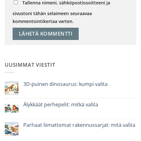
Tallenna nimeni, sähköpostiosoitteeni ja
sivustoni tähän selaimeen seuraavaa
kommentointikertaa varten.
UUSIMMAT VIESTIT
3D-puinen dinosaurus: kumpi valita
Ei
kommentteja
artikkeliin
Dinosauro
Älykkäät perhepelit: mitkä valita
3D
in
Ei
legno:
kommentteja
quale
artikkeliin
scegliere
Giochi
Parhaat liimattomat rakennussarjat: mitä valita
intelligenti
per
Ei
famiglie:
kommentteja
quali
artikkeliin