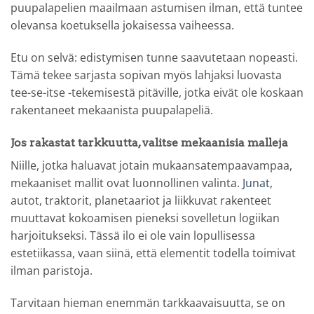
puupalapelien maailmaan astumisen ilman, että tuntee
olevansa koetuksella jokaisessa vaiheessa.
Etu on selvä: edistymisen tunne saavutetaan nopeasti.
Tämä tekee sarjasta sopivan myös lahjaksi luovasta
tee-se-itse -tekemisestä pitäville, jotka eivät ole koskaan
rakentaneet mekaanista puupalapeliä.
Jos rakastat tarkkuutta, valitse mekaanisia malleja
Niille, jotka haluavat jotain mukaansatempaavampaa,
mekaaniset mallit ovat luonnollinen valinta.
Junat
,
autot, traktorit, planetaariot ja liikkuvat rakenteet
muuttavat kokoamisen pieneksi sovelletun logiikan
harjoitukseksi. Tässä ilo ei ole vain lopullisessa
estetiikassa, vaan siinä, että elementit todella toimivat
ilman paristoja.
Tarvitaan hieman enemmän tarkkaavaisuutta, se on