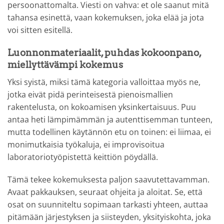
persoonattomalta. Viesti on vahva: et ole saanut mitä
tahansa esinettä, vaan kokemuksen, joka elää ja jota
voi sitten esitellä.
Luonnonmateriaalit, puhdas kokoonpano,
miellyttävämpi kokemus
Yksi syistä, miksi tämä kategoria valloittaa myös ne,
jotka eivät pidä perinteisestä pienoismallien
rakentelusta, on kokoamisen yksinkertaisuus. Puu
antaa heti lämpimämmän ja autenttisemman tunteen,
mutta todellinen käytännön etu on toinen: ei liimaa, ei
monimutkaisia työkaluja, ei improvisoitua
laboratoriotyöpistettä keittiön pöydällä.
Tämä tekee kokemuksesta paljon saavutettavamman.
Avaat pakkauksen, seuraat ohjeita ja aloitat. Se, että
osat on suunniteltu sopimaan tarkasti yhteen, auttaa
pitämään järjestyksen ja siisteyden, yksityiskohta, joka