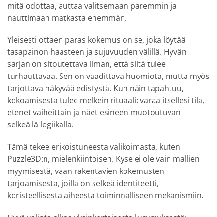
mitä odottaa, auttaa valitsemaan paremmin ja
nauttimaan matkasta enemmän.
Yleisesti ottaen paras kokemus on se, joka löytää
tasapainon haasteen ja sujuvuuden välillä. Hyvän
sarjan on sitoutettava ilman, että siitä tulee
turhauttavaa. Sen on vaadittava huomiota, mutta myös
tarjottava näkyvää edistystä. Kun näin tapahtuu,
kokoamisesta tulee melkein rituaali: varaa itsellesi tila,
etenet vaiheittain ja näet esineen muotoutuvan
selkeällä logiikalla.
Tämä tekee erikoistuneesta valikoimasta, kuten
Puzzle3D:n, mielenkiintoisen. Kyse ei ole vain mallien
myymisestä, vaan rakentavien kokemusten
tarjoamisesta, joilla on selkeä identiteetti,
koristeellisesta aiheesta toiminnalliseen mekanismiin.