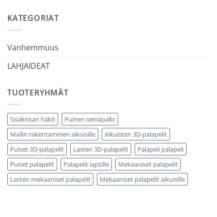
adulto
artikkeliin
che
Come
ha
scegliere
KATEGORIAT
tutto:
puzzle
idee
3D
originali
legno
e
senza
utili
errori
Vanhemmuus
LAHJAIDEAT
TUOTERYHMÄT
Sisäkissan häkit
Puinen seinäpallo
Mallin rakentaminen aikuisille
Aikuisten 3D-palapelit
Puiset 3D-palapelit
Lasten 3D-palapelit
Palapeli palapeli
Puiset palapelit
Palapelit lapsille
Mekaaniset palapelit
Lasten mekaaniset palapelit
Mekaaniset palapelit aikuisille