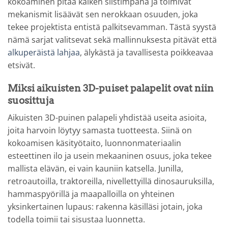
kokoaminen pitää kaiken siistimpänä ja toimivat
mekanismit lisäävät sen nerokkaan osuuden, joka
tekee projektista entistä palkitsevamman. Tästä syystä
nämä sarjat valitsevat sekä mallinnuksesta pitävät että
alkuperäistä lahjaa
, älykästä ja tavallisesta poikkeavaa
etsivät.
Miksi aikuisten 3D-puiset palapelit ovat niin
suosittuja
Aikuisten 3D-puinen palapeli yhdistää useita asioita,
joita harvoin löytyy samasta tuotteesta. Siinä on
kokoamisen käsityötaito, luonnonmateriaalin
esteettinen ilo ja usein mekaaninen osuus, joka tekee
mallista elävän, ei vain kauniin katsella. Junilla,
retroautoilla, traktoreilla, nivellettyillä dinosauruksilla,
hammaspyörillä ja maapalloilla on yhteinen
yksinkertainen lupaus: rakenna käsilläsi jotain, joka
todella toimii tai sisustaa luonnetta.