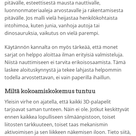
pitävälle, esteettisestä mausta nauttivalle,
luonnonmateriaaleja arvostavalle ja rakentamisesta
pitävälle. Jos malli vielä heijastaa henkilökohtaista
intohimoa, kuten junia, vanhoja autoja tai
dinosauruksia, vaikutus on vielä parempi.
Käytännön kannalta on myös tärkeää, että monet
sarjat on helppo aloittaa ilman erityisiä valmisteluja.
Niistä nauttimiseen ei tarvita erikoisosaamista. Tämä
laskee aloituskynnystä ja tekee lahjasta helpommin
todella arvostettavan, ei vain paperilla ihaillun.
Miltä kokoamiskokemus tuntuu
Yleisin virhe on ajatella, että kaikki 3D-palapelit
tarjoavat saman tunteen. Näin ei ole. Jotkut keskittyvät
ennen kaikkea lopulliseen silmäänpistoon, toiset
liitosten tarkkuuteen, toiset taas mekanismin
aktivoimisen ja sen liikkeen näkemisen iloon. Tieto siitä,