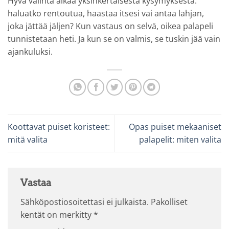
Hyvä valinta alkaa yksinkertaisesta kysymyksestä:
haluatko rentoutua, haastaa itsesi vai antaa lahjan,
joka jättää jäljen? Kun vastaus on selvä, oikea palapeli
tunnistetaan heti. Ja kun se on valmis, se tuskin jää vain
ajankuluksi.
Koottavat puiset koristeet:
Opas puiset mekaaniset
mitä valita
palapelit: miten valita
Vastaa
Sähköpostiosoitettasi ei julkaista.
Pakolliset
kentät on merkitty
*