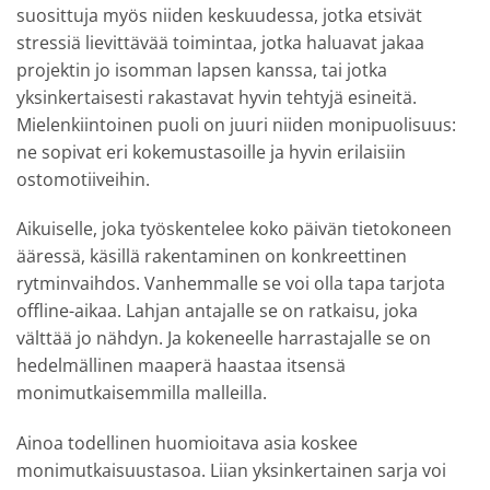
suosittuja myös niiden keskuudessa, jotka etsivät
stressiä lievittävää toimintaa, jotka haluavat jakaa
projektin jo isomman lapsen kanssa, tai jotka
yksinkertaisesti rakastavat hyvin tehtyjä esineitä.
Mielenkiintoinen puoli on juuri niiden monipuolisuus:
ne sopivat eri kokemustasoille ja hyvin erilaisiin
ostomotiiveihin.
Aikuiselle, joka työskentelee koko päivän tietokoneen
ääressä, käsillä rakentaminen on konkreettinen
rytminvaihdos. Vanhemmalle se voi olla tapa tarjota
offline-aikaa. Lahjan antajalle se on ratkaisu, joka
välttää jo nähdyn. Ja kokeneelle harrastajalle se on
hedelmällinen maaperä haastaa itsensä
monimutkaisemmilla malleilla.
Ainoa todellinen huomioitava asia koskee
monimutkaisuustasoa. Liian yksinkertainen sarja voi