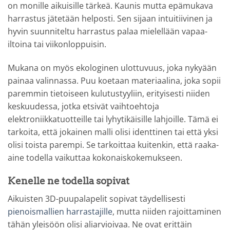
on monille aikuisille tärkeä. Kaunis mutta epämukava
harrastus jätetään helposti. Sen sijaan intuitiivinen ja
hyvin suunniteltu harrastus palaa mielellään vapaa-
iltoina tai viikonloppuisin.
Mukana on myös ekologinen ulottuvuus, joka nykyään
painaa valinnassa. Puu koetaan materiaalina, joka sopii
paremmin tietoiseen kulutustyyliin, erityisesti niiden
keskuudessa, jotka etsivät vaihtoehtoja
elektroniikkatuotteille tai lyhytikäisille lahjoille. Tämä ei
tarkoita, että jokainen malli olisi identtinen tai että yksi
olisi toista parempi. Se tarkoittaa kuitenkin, että raaka-
aine todella vaikuttaa kokonaiskokemukseen.
Kenelle ne todella sopivat
Aikuisten 3D-puupalapelit sopivat täydellisesti
pienoismallien harrastajille
, mutta niiden rajoittaminen
tähän yleisöön olisi aliarvioivaa. Ne ovat erittäin