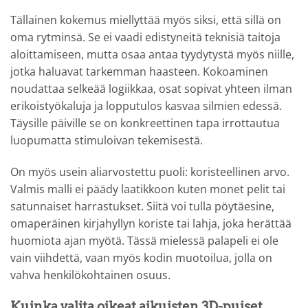
Tällainen kokemus miellyttää myös siksi, että sillä on
oma rytminsä. Se ei vaadi edistyneitä teknisiä taitoja
aloittamiseen, mutta osaa antaa tyydytystä myös niille,
jotka haluavat tarkemman haasteen. Kokoaminen
noudattaa selkeää logiikkaa, osat sopivat yhteen ilman
erikoistyökaluja ja lopputulos kasvaa silmien edessä.
Täysille päiville se on konkreettinen tapa irrottautua
luopumatta stimuloivan tekemisestä.
On myös usein aliarvostettu puoli: koristeellinen arvo.
Valmis malli ei päädy laatikkoon kuten monet pelit tai
satunnaiset harrastukset. Siitä voi tulla pöytäesine,
omaperäinen kirjahyllyn koriste tai lahja, joka herättää
huomiota ajan myötä. Tässä mielessä palapeli ei ole
vain viihdettä, vaan myös kodin muotoilua, jolla on
vahva henkilökohtainen osuus.
Kuinka valita oikeat aikuisten 3D-puiset