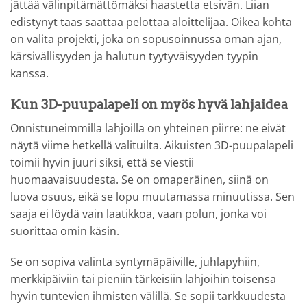
jättää välinpitämättömäksi haastetta etsivän. Liian
edistynyt taas saattaa pelottaa aloittelijaa. Oikea kohta
on valita projekti, joka on sopusoinnussa oman ajan,
kärsivällisyyden ja halutun tyytyväisyyden tyypin
kanssa.
Kun 3D-puupalapeli on myös hyvä lahjaidea
Onnistuneimmilla lahjoilla on yhteinen piirre: ne eivät
näytä viime hetkellä valituilta. Aikuisten 3D-puupalapeli
toimii hyvin juuri siksi, että se viestii
huomaavaisuudesta. Se on omaperäinen, siinä on
luova osuus, eikä se lopu muutamassa minuutissa. Sen
saaja ei löydä vain laatikkoa, vaan polun, jonka voi
suorittaa omin käsin.
Se on sopiva valinta syntymäpäiville, juhlapyhiin,
merkkipäiviin tai pieniin tärkeisiin lahjoihin toisensa
hyvin tuntevien ihmisten välillä. Se sopii tarkkuudesta