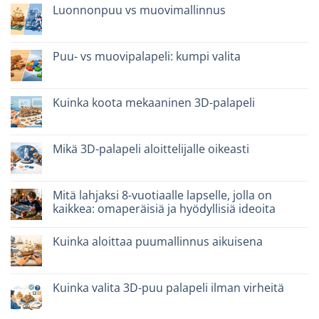
scegliere
Migliori
Luonnonpuu vs muovimallinnus
kit
costruzione
Ei
senza
kommentteja
colla:
artikkeliin
quali
Legno
Puu- vs muovipalapeli: kumpi valita
scegliere
naturale
vs
Ei
plastica
kommentteja
modellismo
artikkeliin
Puzzle
Kuinka koota mekaaninen 3D-palapeli
legno
vs
Ei
plastica:
kommentteja
cosa
artikkeliin
scegliere
Come
Mikä 3D-palapeli aloittelijalle oikeasti
assemblare
un
Ei
puzzle
kommentteja
3D
artikkeliin
meccanico
Quale
Mitä lahjaksi 8-vuotiaalle lapselle, jolla on
puzzle
kaikkea: omaperäisiä ja hyödyllisiä ideoita
3D
per
Ei
iniziare
kommentteja
davvero
Kuinka aloittaa puumallinnus aikuisena
artikkeliin
Cosa
Ei
regalare
kommentteja
a
artikkeliin
un
Come
Kuinka valita 3D-puu palapeli ilman virheitä
bambino
iniziare
di
modellismo
Ei
8
legno
kommentteja
anni