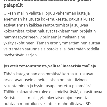
palapelit
Oikean mallin valinta riippuu vähemmän iästä ja
enemmän halutusta kokemuksesta. Jotkut aikuiset
etsivät ennen kaikkea rentoutumista ja sujuvaa
kokoamista, toiset haluavat teknisemmän projektin
hammaspyörineen, vipuineen ja mekaanisine
yksityiskohtineen. Tämän eron ymmärtäminen auttaa
välttämään satunnaisia ostoksia ja löytämään todella
tyydyttävän sarjan.
Jos etsit rentoutumista, valitse lineaarisia malleja
Tähän kategoriaan ensimmäistä kertaa tutustuvat
arvostavat usein aiheita, joissa on intuitiivinen
rakentaminen ja hyvin tasapainotettu palamäärä.
Tällöin kokoamisen tulee olla miellyttävää, ei rasittavaa.
Koristeelliset mallit, yksinkertaiset ajoneuvot tai
puhtaan muotoilun rakenteet mahdollistavat 3D-