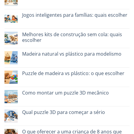
Sem
comentários
em
Dinosauro
Jogos inteligentes para famílias: quais escolher
3D
in
Sem
legno:
comentários
quale
em
scegliere
Giochi
Melhores kits de construção sem cola: quais
intelligenti
escolher
per
famiglie:
Sem
quali
comentários
scegliere
Madeira natural vs plástico para modelismo
em
Migliori
Sem
kit
comentários
costruzione
em
senza
Legno
Puzzle de madeira vs plástico: o que escolher
colla:
naturale
quali
vs
Sem
scegliere
plastica
comentários
modellismo
em
Puzzle
Como montar um puzzle 3D mecânico
legno
vs
Sem
plastica:
comentários
cosa
em
scegliere
Come
Qual puzzle 3D para começar a sério
assemblare
un
Sem
puzzle
comentários
3D
em
meccanico
Quale
O que oferecer a uma criança de 8 anos que
puzzle