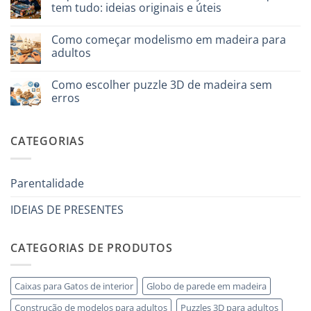
tem tudo: ideias originais e úteis
3D
per
Sem
iniziare
comentários
davvero
Como começar modelismo em madeira para
em
Cosa
adultos
regalare
a
Sem
un
comentários
Como escolher puzzle 3D de madeira sem
bambino
em
di
Come
erros
8
iniziare
anni
modellismo
Sem
che
legno
comentários
ha
adulto
em
CATEGORIAS
tutto:
Come
idee
scegliere
originali
puzzle
e
3D
utili
legno
Parentalidade
senza
errori
IDEIAS DE PRESENTES
CATEGORIAS DE PRODUTOS
Caixas para Gatos de interior
Globo de parede em madeira
Construção de modelos para adultos
Puzzles 3D para adultos