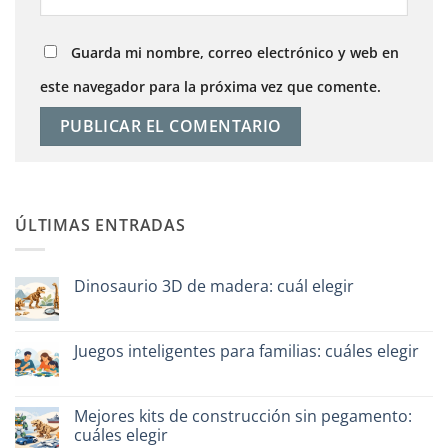
Guarda mi nombre, correo electrónico y web en
este navegador para la próxima vez que comente.
ÚLTIMAS ENTRADAS
Dinosaurio 3D de madera: cuál elegir
No
hay
comentarios
en
Juegos inteligentes para familias: cuáles elegir
Dinosauro
3D
No
in
hay
legno:
comentarios
quale
en
Mejores kits de construcción sin pegamento:
scegliere
Giochi
cuáles elegir
intelligenti