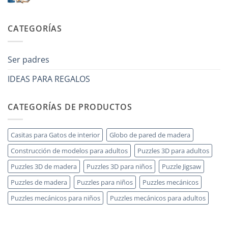
di
modellismo
8
No
legno
anni
hay
adulto
che
comentarios
CATEGORÍAS
ha
en
tutto:
Come
idee
scegliere
originali
puzzle
e
3D
Ser padres
utili
legno
senza
errori
IDEAS PARA REGALOS
CATEGORÍAS DE PRODUCTOS
Casitas para Gatos de interior
Globo de pared de madera
Construcción de modelos para adultos
Puzzles 3D para adultos
Puzzles 3D de madera
Puzzles 3D para niños
Puzzle Jigsaw
Puzzles de madera
Puzzles para niños
Puzzles mecánicos
Puzzles mecánicos para niños
Puzzles mecánicos para adultos