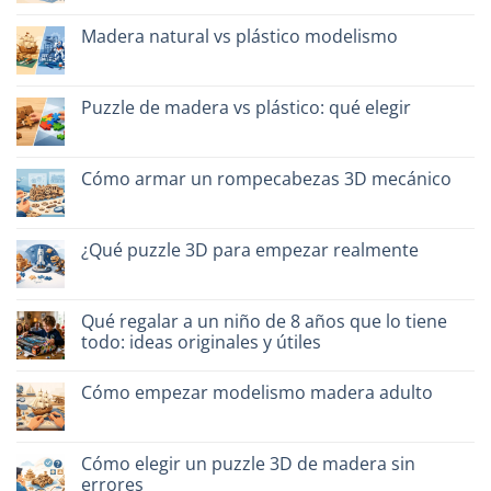
per
No
famiglie:
hay
quali
Madera natural vs plástico modelismo
comentarios
scegliere
en
No
Migliori
hay
kit
comentarios
costruzione
en
Puzzle de madera vs plástico: qué elegir
senza
Legno
colla:
naturale
No
quali
vs
hay
scegliere
plastica
comentarios
modellismo
en
Cómo armar un rompecabezas 3D mecánico
Puzzle
legno
No
vs
hay
plastica:
comentarios
cosa
en
¿Qué puzzle 3D para empezar realmente
scegliere
Come
assemblare
No
un
hay
puzzle
comentarios
3D
en
Qué regalar a un niño de 8 años que lo tiene
meccanico
Quale
todo: ideas originales y útiles
puzzle
3D
No
per
hay
iniziare
Cómo empezar modelismo madera adulto
comentarios
davvero
en
No
Cosa
hay
regalare
comentarios
a
en
Cómo elegir un puzzle 3D de madera sin
un
Come
bambino
errores
iniziare