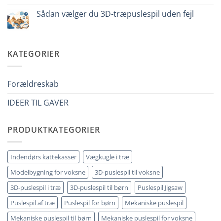
a
Ingen
un
kommentarer
Sådan vælger du 3D-træpuslespil uden fejl
bambino
til
di
Come
Ingen
8
iniziare
kommentarer
anni
modellismo
til
che
legno
Come
ha
adulto
scegliere
KATEGORIER
tutto:
puzzle
idee
3D
originali
legno
e
senza
utili
errori
Forældreskab
IDEER TIL GAVER
PRODUKTKATEGORIER
Indendørs kattekasser
Vægkugle i træ
Modelbygning for voksne
3D-puslespil til voksne
3D-puslespil i træ
3D-puslespil til børn
Puslespil Jigsaw
Puslespil af træ
Puslespil for børn
Mekaniske puslespil
Mekaniske puslespil til børn
Mekaniske puslespil for voksne