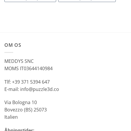
OM OS
MEDDYS SNC
MOMS IT03644140984
Tlf: +39 371 5394 647
E-mail: info@puzzle3d.co
Via Bologna 10
Bovezzo (BS) 25073
Italien
Åbningstider: