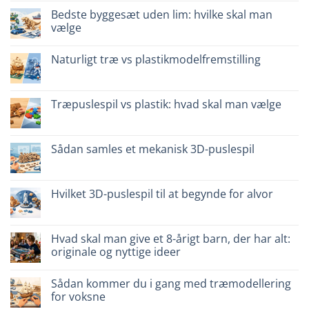
quale
kommentarer
scegliere
Bedste byggesæt uden lim: hvilke skal man
til
Giochi
vælge
intelligenti
per
Ingen
famiglie:
kommentarer
Naturligt træ vs plastikmodelfremstilling
quali
til
scegliere
Migliori
Ingen
kit
kommentarer
costruzione
til
senza
Legno
Træpuslespil vs plastik: hvad skal man vælge
colla:
naturale
quali
vs
Ingen
scegliere
plastica
kommentarer
modellismo
til
Puzzle
Sådan samles et mekanisk 3D-puslespil
legno
vs
Ingen
plastica:
kommentarer
cosa
til
scegliere
Come
Hvilket 3D-puslespil til at begynde for alvor
assemblare
un
Ingen
puzzle
kommentarer
3D
til
meccanico
Quale
Hvad skal man give et 8-årigt barn, der har alt:
puzzle
originale og nyttige ideer
3D
per
Ingen
iniziare
kommentarer
davvero
Sådan kommer du i gang med træmodellering
til
Cosa
for voksne
regalare