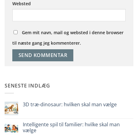
Websted
Gem mit navn, mail og websted i denne browser
til næste gang jeg kommenterer.
SENESTE INDLÆG
3D træ-dinosaur: hvilken skal man vælge
Ingen
kommentarer
til
Dinosauro
Intelligente spil til familier: hvilke skal man
3D
vælge
in
legno:
Ingen