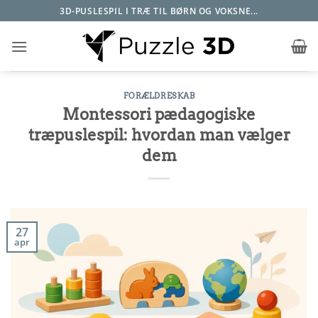
Fortsæt
3D-PUSLESPIL I TRÆ TIL BØRN OG VOKSNE...
til
indhold
FORÆLDRESKAB
Montessori pædagogiske
træpuslespil: hvordan man vælger
dem
27
apr