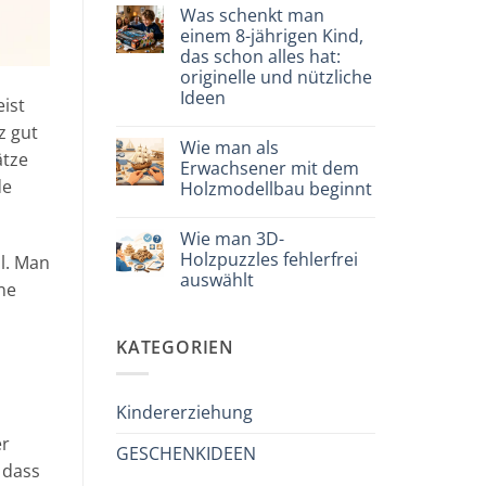
puzzle
Kommentare
Was schenkt man
3D
zu
meccanico
Quale
einem 8-jährigen Kind,
puzzle
das schon alles hat:
3D
per
originelle und nützliche
iniziare
Ideen
davvero
ist
Keine
z gut
Kommentare
Wie man als
zu
ätze
Cosa
Erwachsener mit dem
regalare
de
Holzmodellbau beginnt
a
un
Keine
bambino
Kommentare
di
Wie man 3D-
zu
8
Come
Holzpuzzles fehlerfrei
l. Man
anni
iniziare
che
auswählt
modellismo
ine
ha
legno
tutto:
Keine
adulto
idee
Kommentare
zu
originali
KATEGORIEN
Come
e
scegliere
utili
puzzle
3D
legno
Kindererziehung
senza
errori
er
GESCHENKIDEEN
 dass