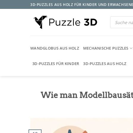
Zum
3D-PUZZLES AUS HOLZ FÜR KINDER UND ERWACHSENE.
Inhalt
springen
Products
search
WANDGLOBUS AUS HOLZ
MECHANISCHE PUZZLES
3D-PUZZLES FÜR KINDER
3D-PUZZLES AUS HOLZ
Wie man Modellbausät