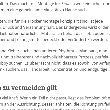
alten. Das macht die Montage für Erwachsene einfacher un
 man eine gemeinsame Aktivität zu Hause sucht.
en, die für die Trockenmontage konzipiert sind, ist jede
, Druck und Verzahnung hält. Das Endergebnis wirkt ordent
Liebhaber natürlicher Materialien behält das Holz zudem s
ber und Lösungsmittel bedeckt oder verändert zu werden.
hne Kleber auch einen anderen Rhythmus. Man baut, man
in unmittelbarerer und nachvollziehbarerer Prozess, perfekt 
s Hobby suchen. Es überrascht nicht, dass es sowohl von Anfä
henk suchen, das Handarbeit, Konzentration und endgültige
s zu vermeiden gilt
iel Kraft. Wenn ein Teil nicht passt, liegt das Problem oft n
rn an der Ausrichtung. Besser anhalten, die Richtung prüfe