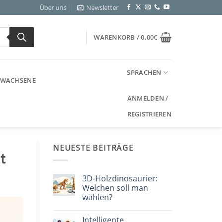
Über uns
Newsletter
WARENKORB /
0.00
€
SPRACHEN
ERWACHSENE
ANMELDEN /
REGISTRIEREN
NEUESTE BEITRÄGE
t
3D-Holzdinosaurier:
Welchen soll man
wählen?
Keine
Kommentare
Intelligente
zu