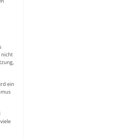
en
s
 nicht
tzung,
ird ein
ismus
d
viele