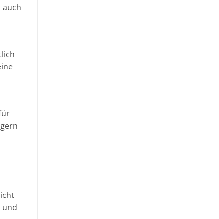
d auch
lich
eine
für
ngern
icht
n und