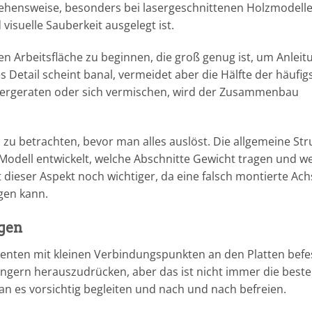
gehensweise, besonders bei lasergeschnittenen Holzmodelle
visuelle Sauberkeit ausgelegt ist.
eten Arbeitsfläche zu beginnen, die groß genug ist, um Anleit
s Detail scheint banal, vermeidet aber die Hälfte der häufig
ndergeraten oder sich vermischen, wird der Zusammenbau
tz zu betrachten, bevor man alles auslöst. Die allgemeine Str
s Modell entwickelt, welche Abschnitte Gewicht tragen und w
 dieser Aspekt noch wichtiger, da eine falsch montierte Ac
gen kann.
igen
nten mit kleinen Verbindungspunkten an den Platten befes
Fingern herauszudrücken, aber das ist nicht immer die beste
an es vorsichtig begleiten und nach und nach befreien.