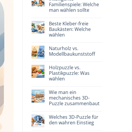
Dinosauro
Familienspiele: Welche
3D
man wählen sollte
in
legno:
Keine
quale
Kommentare
scegliere
Beste Kleber-freie
zu
Giochi
Baukästen: Welche
intelligenti
wählen
per
famiglie:
Keine
quali
Kommentare
scegliere
Naturholz vs.
zu
Migliori
Modellbaukunststoff
kit
costruzione
Keine
senza
Kommentare
Holzpuzzle vs.
colla:
zu
quali
Legno
Plastikpuzzle: Was
scegliere
naturale
wählen
vs
plastica
Keine
modellismo
Kommentare
Wie man ein
zu
Puzzle
mechanisches 3D-
legno
Puzzle zusammenbaut
vs
plastica:
Keine
cosa
Kommentare
scegliere
Welches 3D-Puzzle für
zu
Come
den wahren Einstieg
assemblare
un
Keine