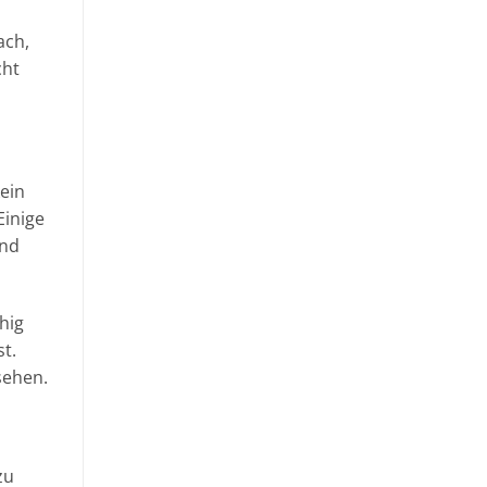
ach,
cht
ein
Einige
und
hig
t.
sehen.
zu