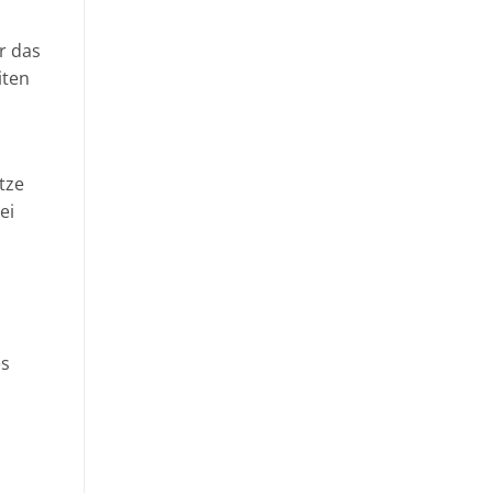
r das
iten
tze
ei
es