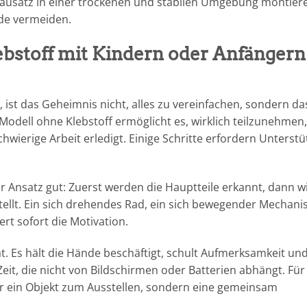
Bausatz in einer trockenen und stabilen Umgebung montier
de vermeiden.
bstoff mit Kindern oder Anfängern
, ist das Geheimnis nicht, alles zu vereinfachen, sondern da
 Modell ohne Klebstoff ermöglicht es, wirklich teilzunehmen,
wierige Arbeit erledigt. Einige Schritte erfordern Unterstü
er Ansatz gut: Zuerst werden die Hauptteile erkannt, dann w
tellt. Ein sich drehendes Rad, ein sich bewegender Mechan
ert sofort die Motivation.
ät. Es hält die Hände beschäftigt, schult Aufmerksamkeit un
t, die nicht von Bildschirmen oder Batterien abhängt. Für 
ur ein Objekt zum Ausstellen, sondern eine gemeinsam