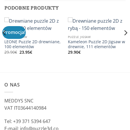
PODOBNE PRODUKTY
Promocja!
PUZZLE JIGSAW
PUZZLE JIGSAW
LEONE Puzzle 2D drewniane,
Kameleon Puzzle 2D Jigsaw w
100 elementów
drewnie, 111 elementów
Pierwotna
Aktualna
29.90
€
23.95
€
29.90
€
cena
cena
wynosiła:
wynosi:
29.90€.
23.95€.
O NAS
MEDDYS SNC
VAT IT03644140984
Tel: +39 371 5394 647
E-mail: info@puzzle3d.co