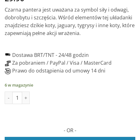
Czarna pantera jest uważana za symbol siły i odwagi,
dobrobytu i szczęścia. Wśród elementów tej układanki
znajdziesz dzikie koty, jaguary, tygrysy i inne koty, które
zapewniają pełne akcji wrażenia.
Dostawa BRT/TNT -
24/48 godzin
Za pobraniem / PayPal / Visa / MasterCard
Prawo do odstąpienia od umowy 14 dni
6 w magazynie
ilość PANTERA Nera Puzzle 2D Jigsaw w drewnie, 102 elementy
- OR -