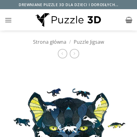
Przewiń
DREWNIANE PUZZLE 3D DLA DZIECI I DOROSŁYCH...
do
zawartości
Strona główna
/
Puzzle Jigsaw