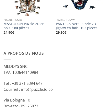
PUZZLE JIGSAW
PUZZLE JIGSAW
MASTODON Puzzle 2D en
PANTERA Nera Puzzle 2D
bois, 180 pièces
Jigsaw en bois, 102 pièces
24.90
€
29.90
€
A PROPOS DE NOUS
MEDDYS SNC
TVA IT03644140984
Tel : +39 371 5394 647
Courriel : info@puzzle3d.co
Via Bologna 10
Bovezzo (BS) 25073