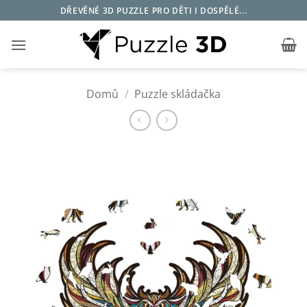
Přeskočit
DŘEVĚNÉ 3D PUZZLE PRO DĚTI I DOSPĚLÉ...
na
obsah
Domů
/
Puzzle skládačka