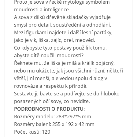
Proto je sova v řecké mytologii symbolem
moudrosti a inteligence.
A sova z dílků dřevěné skládačky vyjadřuje
smysl pro detail, soustředění a odhodlání.
Mezi figurkami najdete i další lesní parťáky,
jako je vlk, liška, zajíc, orel, medvěd.
Co kdybyste tyto postavy použili k tomu,
abyste dítě naučili moudrosti?
Řeknete mu, že liška je milá a králík bojácný,
nebo mu ukážete, jak jsou všichni různí, někteří
větší, jiní menší, ale vedou spolu dialog v
rovnováze a respektu k přírodě.
Sestavte ji, bavte se a podívejte se do hluboko
posazených očí sovy, co nevidíte.
PODROBNOSTI O PRODUKTU:
Rozměry modelu: 283*297*5 mm
Rozměry balení: 255 x 192 x 42 mm
Počet kusů: 120