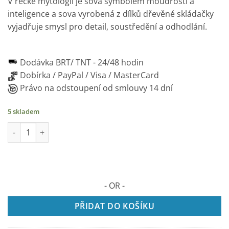
V řecké mytologii je sova symbolem moudrosti a
inteligence a sova vyrobená z dílků dřevěné skládačky
vyjadřuje smysl pro detail, soustředění a odhodlání.
Dodávka BRT/ TNT -
24/48 hodin
Dobírka / PayPal / Visa / MasterCard
Právo na odstoupení od smlouvy 14 dní
5 skladem
GUFO Puzzle 2D v dřevě, 120 dílků množství
- OR -
PŘIDAT DO KOŠÍKU