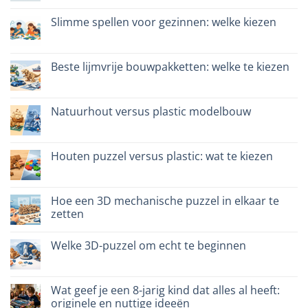
reacties
op
Dinosauro
Slimme spellen voor gezinnen: welke kiezen
3D
in
Geen
legno:
reacties
quale
op
scegliere
Giochi
Beste lijmvrije bouwpakketten: welke te kiezen
intelligenti
per
Geen
famiglie:
reacties
quali
op
scegliere
Migliori
Natuurhout versus plastic modelbouw
kit
costruzione
Geen
senza
reacties
colla:
op
quali
Legno
Houten puzzel versus plastic: wat te kiezen
scegliere
naturale
vs
Geen
plastica
reacties
modellismo
op
Puzzle
Hoe een 3D mechanische puzzel in elkaar te
legno
zetten
vs
plastica:
Geen
cosa
reacties
scegliere
Welke 3D-puzzel om echt te beginnen
op
Come
Geen
assemblare
reacties
un
op
puzzle
Quale
Wat geef je een 8-jarig kind dat alles al heeft:
3D
puzzle
meccanico
originele en nuttige ideeën
3D