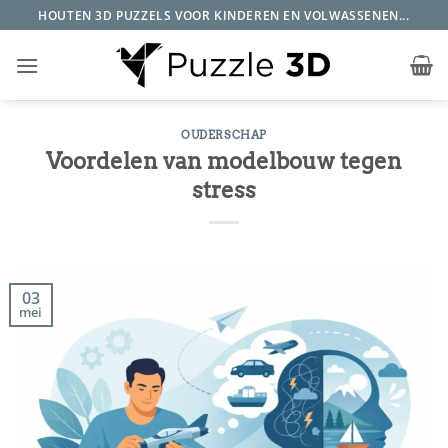
Ga
HOUTEN 3D PUZZELS VOOR KINDEREN EN VOLWASSENEN...
naar
inhoud
OUDERSCHAP
Voordelen van modelbouw tegen
stress
03
mei