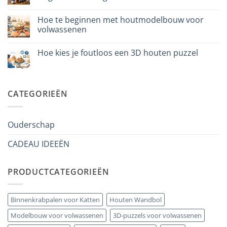
per
Geen
iniziare
reacties
davvero
Hoe te beginnen met houtmodelbouw voor
op
Cosa
volwassenen
regalare
a
Geen
un
reacties
Hoe kies je foutloos een 3D houten puzzel
bambino
op
di
Come
Geen
8
iniziare
reacties
anni
modellismo
op
che
legno
Come
ha
adulto
scegliere
CATEGORIEËN
tutto:
puzzle
idee
3D
originali
legno
e
senza
utili
errori
Ouderschap
CADEAU IDEEËN
PRODUCTCATEGORIEËN
Binnenkrabpalen voor Katten
Houten Wandbol
Modelbouw voor volwassenen
3D-puzzels voor volwassenen