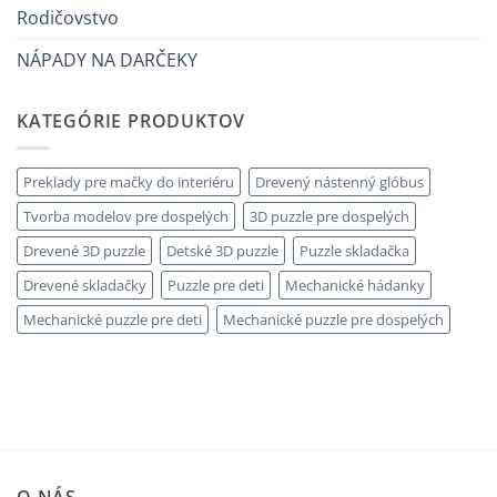
utili
errori
Rodičovstvo
NÁPADY NA DARČEKY
KATEGÓRIE PRODUKTOV
Preklady pre mačky do interiéru
Drevený nástenný glóbus
Tvorba modelov pre dospelých
3D puzzle pre dospelých
Drevené 3D puzzle
Detské 3D puzzle
Puzzle skladačka
Drevené skladačky
Puzzle pre deti
Mechanické hádanky
Mechanické puzzle pre deti
Mechanické puzzle pre dospelých