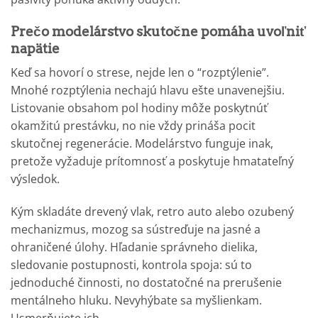
Prečo modelárstvo skutočne pomáha uvoľniť
napätie
Keď sa hovorí o strese, nejde len o “rozptýlenie”.
Mnohé rozptýlenia nechajú hlavu ešte unavenejšiu.
Listovanie obsahom pol hodiny môže poskytnúť
okamžitú prestávku, no nie vždy prináša pocit
skutočnej regenerácie. Modelárstvo funguje inak,
pretože vyžaduje prítomnosť a poskytuje hmatateľný
výsledok.
Kým skladáte drevený vlak, retro auto alebo ozubený
mechanizmus, mozog sa sústreďuje na jasné a
ohraničené úlohy. Hľadanie správneho dielika,
sledovanie postupnosti, kontrola spoja: sú to
jednoduché činnosti, no dostatočné na prerušenie
mentálneho hluku. Nevyhýbate sa myšlienkam.