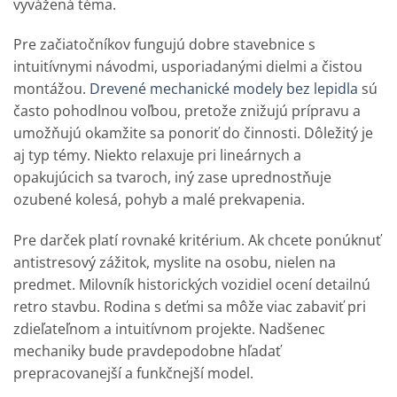
vyvážená téma.
Pre začiatočníkov fungujú dobre stavebnice s
intuitívnymi návodmi, usporiadanými dielmi a čistou
montážou.
Drevené mechanické modely bez lepidla
sú
často pohodlnou voľbou, pretože znižujú prípravu a
umožňujú okamžite sa ponoriť do činnosti. Dôležitý je
aj typ témy. Niekto relaxuje pri lineárnych a
opakujúcich sa tvaroch, iný zase uprednostňuje
ozubené kolesá, pohyb a malé prekvapenia.
Pre darček platí rovnaké kritérium. Ak chcete ponúknuť
antistresový zážitok, myslite na osobu, nielen na
predmet. Milovník historických vozidiel ocení detailnú
retro stavbu. Rodina s deťmi sa môže viac zabaviť pri
zdieľateľnom a intuitívnom projekte. Nadšenec
mechaniky bude pravdepodobne hľadať
prepracovanejší a funkčnejší model.