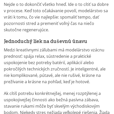
Nejde o to dokončiť všetko hneď. Ide o to cítiť sa dobre
v procese. Keď toto očakávanie povolí, modelárstvo sa
vráti k tomu, čo vie najlepšie: spomaliť tempo, dať
pozornosti stred a premeniť voľný čas na niečo
skutočne regenerujúce.
Jednoduchý liek na duševnú únavu
Medzi kreatívnymi záľubami má modelárstvo vzácnu
prednosť: spája relax, sústredenie a praktické
uspokojenie bez potreby batérií, aplikácií alebo
pokročilých technických zručností. Je inteligentné, ale
nie komplikované, pútavé, ale nie rušivé, krásne na
prežívanie a krásne na pohľad, keď je hotové.
Ak cítiš potrebu konkrétnejšej, menej rozptýlenej a
uspokojivejšej činnosti ako bežná pasívna zábava,
stavanie rukami môže byť skvelým východiskovým
bodom. Niekedy stres nežiada veľkolepé riešenia. Žiada