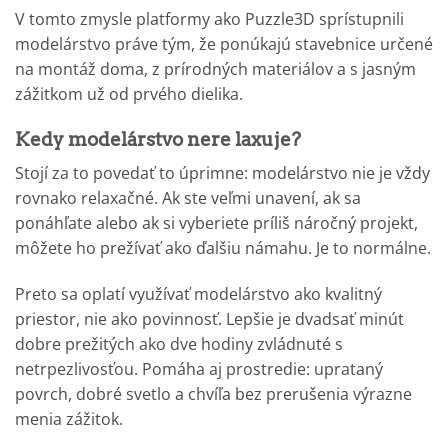
V tomto zmysle platformy ako Puzzle3D sprístupnili
modelárstvo práve tým, že ponúkajú stavebnice určené
na montáž doma, z prírodných materiálov a s jasným
zážitkom už od prvého dielika.
Kedy modelárstvo nere laxuje?
Stojí za to povedať to úprimne: modelárstvo nie je vždy
rovnako relaxačné. Ak ste veľmi unavení, ak sa
ponáhľate alebo ak si vyberiete príliš náročný projekt,
môžete ho prežívať ako ďalšiu námahu. Je to normálne.
Preto sa oplatí využívať modelárstvo ako kvalitný
priestor, nie ako povinnosť. Lepšie je dvadsať minút
dobre prežitých ako dve hodiny zvládnuté s
netrpezlivosťou. Pomáha aj prostredie: uprataný
povrch, dobré svetlo a chvíľa bez prerušenia výrazne
menia zážitok.