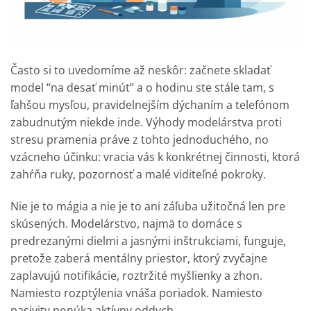
Často si to uvedomíme až neskôr: začnete skladať
model “na desať minút” a o hodinu ste stále tam, s
ľahšou mysľou, pravidelnejším dýchaním a telefónom
zabudnutým niekde inde. Výhody modelárstva proti
stresu pramenia práve z tohto jednoduchého, no
vzácneho účinku: vracia vás k konkrétnej činnosti, ktorá
zahŕňa ruky, pozornosť a malé viditeľné pokroky.
Nie je to mágia a nie je to ani záľuba užitočná len pre
skúsených. Modelárstvo, najmä to domáce s
predrezanými dielmi a jasnými inštrukciami, funguje,
pretože zaberá mentálny priestor, ktorý zvyčajne
zaplavujú notifikácie, roztržité myšlienky a zhon.
Namiesto rozptýlenia vnáša poriadok. Namiesto
pasivity ponúka aktívny oddych.