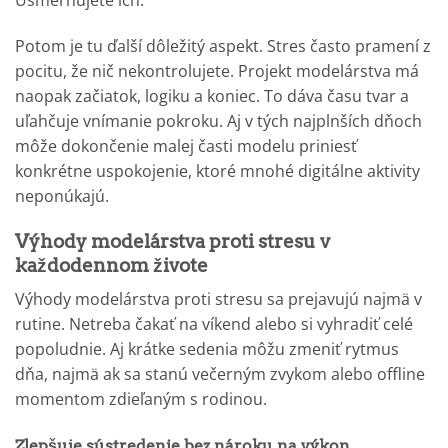
Usmerňujete ich.
Potom je tu ďalší dôležitý aspekt. Stres často pramení z
pocitu, že nič nekontrolujete. Projekt modelárstva má
naopak začiatok, logiku a koniec. To dáva času tvar a
uľahčuje vnímanie pokroku. Aj v tých najplnších dňoch
môže dokončenie malej časti modelu priniesť
konkrétne uspokojenie, ktoré mnohé digitálne aktivity
neponúkajú.
Výhody modelárstva proti stresu v
každodennom živote
Výhody modelárstva proti stresu sa prejavujú najmä v
rutine. Netreba čakať na víkend alebo si vyhradiť celé
popoludnie. Aj krátke sedenia môžu zmeniť rytmus
dňa, najmä ak sa stanú večerným zvykom alebo offline
momentom zdieľaným s rodinou.
Zlepšuje sústredenie bez nároku na výkon