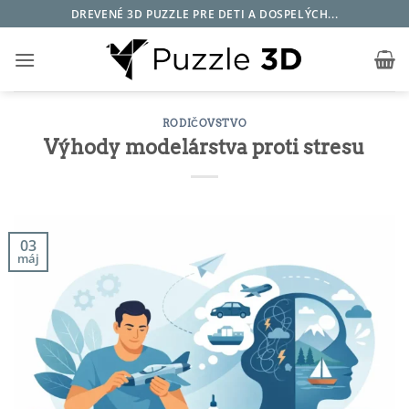
Skip
DREVENÉ 3D PUZZLE PRE DETI A DOSPELÝCH...
to
content
RODIČOVSTVO
Výhody modelárstva proti stresu
03
máj