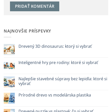
NAJNOVŠIE PRÍSPEVKY
Drevený 3D dinosaurus: ktorý si vybrať
Žiadne
komentáre
na
Dinosauro
Inteligentné hry pre rodiny: ktoré si vybrať
3D
in
Žiadne
legno:
komentáre
quale
na
scegliere
Giochi
Najlepšie stavebné súpravy bez lepidla: ktoré si
intelligenti
vybrať
per
famiglie:
Žiadne
quali
komentáre
scegliere
Prírodné drevo vs modelárska plastika
na
Migliori
Žiadne
kit
komentáre
costruzione
na
senza
Legno
Drevené puzzle vs plastové: čo si vybrať
colla: