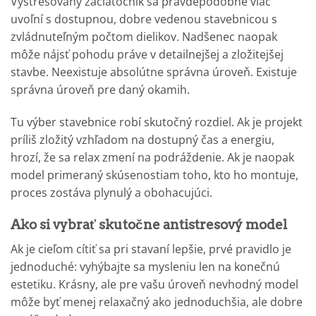
Vystresovaný začiatočník sa pravdepodobne viac
uvoľní s dostupnou, dobre vedenou stavebnicou s
zvládnuteľným počtom dielikov. Nadšenec naopak
môže nájsť pohodu práve v detailnejšej a zložitejšej
stavbe. Neexistuje absolútne správna úroveň. Existuje
správna úroveň pre daný okamih.
Tu výber stavebnice robí skutočný rozdiel. Ak je projekt
príliš zložitý vzhľadom na dostupný čas a energiu,
hrozí, že sa relax zmení na podráždenie. Ak je naopak
model primeraný skúsenostiam toho, kto ho montuje,
proces zostáva plynulý a obohacujúci.
Ako si vybrať skutočne antistresový model
Ak je cieľom cítiť sa pri stavaní lepšie, prvé pravidlo je
jednoduché: vyhýbajte sa mysleniu len na konečnú
estetiku. Krásny, ale pre vašu úroveň nevhodný model
môže byť menej relaxačný ako jednoduchšia, ale dobre