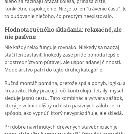
alebo sa začínajú otáčať kolesá, prináša čisté,
konkrétne uspokojenie. Nie je to len “trávenie času”. Je
to budovanie niečoho, čo predtým neexistovalo.
Hodnota ručného skladania: relaxačné, ale
nie pasívne
Nie každý relax funguje rovnako. Niekedy sa naozaj
stačí len zastaviť. Inokedy zase príde pohoda lepšie
prostredníctvom pútavej, ale usporiadanej činnosti.
Modelárstvo patrí do tejto druhej kategórie.
Ručná montáž pomáha, pretože spája pohyb, logiku a
kreativitu. Ruky pracujú, oči kontrolujú detaily, myseľ
sleduje jasnú cestu. Táto kombinácia vytvára zážitok,
ktorý je veľmi odlišný od čisto pasívnych záľub. Je to
spôsob, ako vypnúť, ktorý nevyprázdňuje, ale skladá.
Pri dobre navrhnutých drevených stavebniciach je