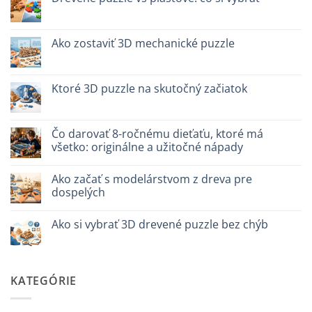
naturale
quali
vs
Žiadne
scegliere
plastica
komentáre
modellismo
na
Puzzle
Ako zostaviť 3D mechanické puzzle
legno
vs
Žiadne
plastica:
komentáre
cosa
na
scegliere
Come
Ktoré 3D puzzle na skutočný začiatok
assemblare
un
Žiadne
puzzle
komentáre
3D
na
meccanico
Quale
Čo darovať 8-ročnému dieťaťu, ktoré má
puzzle
všetko: originálne a užitočné nápady
3D
per
Žiadne
iniziare
komentáre
davvero
Ako začať s modelárstvom z dreva pre
na
Cosa
dospelých
regalare
a
Žiadne
un
komentáre
Ako si vybrať 3D drevené puzzle bez chýb
bambino
na
di
Come
Žiadne
8
iniziare
komentáre
anni
modellismo
na
che
legno
Come
ha
adulto
scegliere
KATEGÓRIE
tutto:
puzzle
idee
3D
originali
legno
e
senza