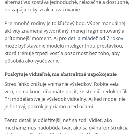
alternatívu: zostáva jednoduché, relaxačné a dostupné,
no zapája ruky, zrak a uvažovanie.
Pre mnohé rodiny je to kľúčový bod. Výber manuálnej
aktivity znamená vytvoriť iný, menej fragmentovaný a
prítomnejší moment. Aj pre
deti a mládež od 7 rokov
môže byť stavanie modelu inteligentnou prestávkou,
ktorá trénuje trpezlivosť a pozornosť bez toho, aby
pôsobila ako vyučovanie.
Poskytuje viditeľné, nie abstraktné uspokojenie
Stres ľahko znižuje vnímanie výsledkov. Robíte veľa
vecí, no na konci dňa máte pocit, že ste nič nedokončili.
Pri modelárstve je výsledok viditeľný. Aj keď model nie
je hotový, pokrok je priamo pred očami.
Tento detail je dôležitejší, než sa zdá. Vidieť, ako
mechanizmus nadobúda tvar, ako sa dvíha konštrukcia