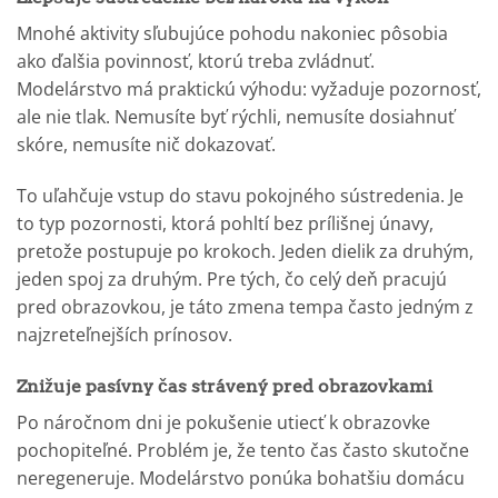
Mnohé aktivity sľubujúce pohodu nakoniec pôsobia
ako ďalšia povinnosť, ktorú treba zvládnuť.
Modelárstvo má praktickú výhodu: vyžaduje pozornosť,
ale nie tlak. Nemusíte byť rýchli, nemusíte dosiahnuť
skóre, nemusíte nič dokazovať.
To uľahčuje vstup do stavu pokojného sústredenia. Je
to typ pozornosti, ktorá pohltí bez prílišnej únavy,
pretože postupuje po krokoch. Jeden dielik za druhým,
jeden spoj za druhým. Pre tých, čo celý deň pracujú
pred obrazovkou, je táto zmena tempa často jedným z
najzreteľnejších prínosov.
Znižuje pasívny čas strávený pred obrazovkami
Po náročnom dni je pokušenie utiecť k obrazovke
pochopiteľné. Problém je, že tento čas často skutočne
neregeneruje. Modelárstvo ponúka bohatšiu domácu