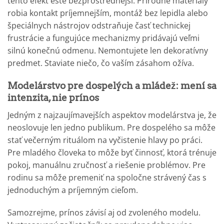
tento efekt ešte bezprostrednejší. Prírodné materiály
robia kontakt príjemnejším, montáž bez lepidla alebo
špeciálnych nástrojov odstraňuje časť technickej
frustrácie a fungujúce mechanizmy pridávajú veľmi
silnú konečnú odmenu. Nemontujete len dekoratívny
predmet. Staviate niečo, čo vaším zásahom ožíva.
Modelárstvo pre dospelých a mládež: mení sa
intenzita, nie prínos
Jedným z najzaujímavejších aspektov modelárstva je, že
neoslovuje len jedno publikum. Pre dospelého sa môže
stať večerným rituálom na vyčistenie hlavy po práci.
Pre mladého človeka to môže byť činnosť, ktorá trénuje
pokoj, manuálnu zručnosť a riešenie problémov. Pre
rodinu sa môže premeniť na spoločne strávený čas s
jednoduchým a príjemným cieľom.
Samozrejme, prínos závisí aj od zvoleného modelu.