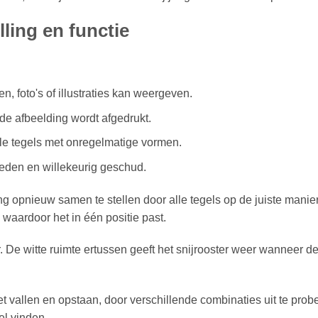
ling en functie
, foto's of illustraties kan weergeven.
 de afbeelding wordt afgedrukt.
vele tegels met onregelmatige vormen.
neden en willekeurig geschud.
ng opnieuw samen te stellen door alle tegels op de juiste manier
 waardoor het in één positie past.
. De witte ruimte ertussen geeft het snijrooster weer wanneer d
et vallen en opstaan, door verschillende combinaties uit te prob
el vinden.