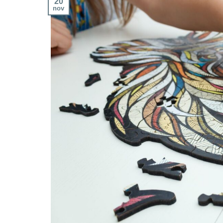
20
nov