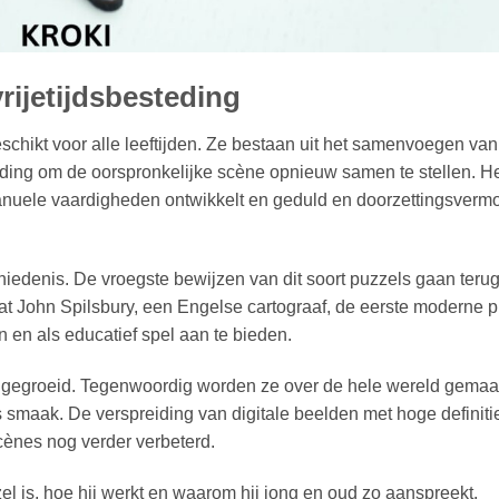
vrijetijdsbesteding
eschikt voor alle leeftijden. Ze bestaan uit het samenvoegen van
lding om de oorspronkelijke scène opnieuw samen te stellen. He
n manuele vaardigheden ontwikkelt en geduld en doorzettingsver
enis. De vroegste bewijzen van dit soort puzzels gaan terug 
t John Spilsbury, een Engelse cartograaf, de eerste moderne 
n en als educatief spel aan te bieden.
ag gegroeid. Tegenwoordig worden ze over de hele wereld gemaa
smaak. De verspreiding van digitale beelden met hoge definitie
cènes nog verder verbeterd.
el is, hoe hij werkt en waarom hij jong en oud zo aanspreekt.