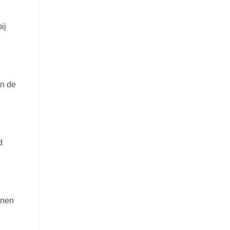
ij
en de
d
jnen