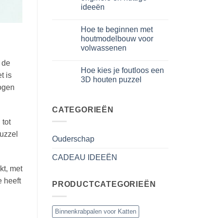
per
ideeën
iniziare
davvero
Geen
reacties
Hoe te beginnen met
op
Cosa
houtmodelbouw voor
regalare
volwassenen
a
un
Geen
bambino
 de
reacties
di
Hoe kies je foutloos een
op
8
t is
Come
3D houten puzzel
anni
iniziare
che
mogen
modellismo
Geen
ha
legno
reacties
tutto:
adulto
op
idee
Come
CATEGORIEËN
originali
scegliere
e
puzzle
tot
utili
3D
puzzel
legno
Ouderschap
senza
errori
CADEAU IDEEËN
kt, met
 heeft
PRODUCTCATEGORIEËN
Binnenkrabpalen voor Katten