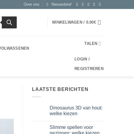
Over ons
Nieuwsbrief
WINKELWAGEN /
0.00
€
TALEN
 VOLWASSENEN
LOGIN /
REGISTREREN
LAATSTE BERICHTEN
Dinosaurus 3D van hout:
welke kiezen
Geen
reacties
Slimme spellen voor
op
Dinosauro
gezinnen: welke kiezen