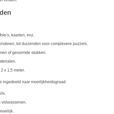
aden
oto's, kaarten, enz.
 kinderen, tot duizenden voor complexere puzzels.
rmen of gevormde stukken.
aterialen.
 2 x 1,5 meter.
 ingedeeld naar moeilijkheidsgraad:
ils.
n volwassenen.
oeilijk.