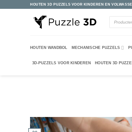
Ga
HOUTEN 3D PUZZELS VOOR KINDEREN EN VOLWASSE
naar
inhoud
Producten
zoeken
HOUTEN WANDBOL
MECHANISCHE PUZZELS
P
3D-PUZZELS VOOR KINDEREN
HOUTEN 3D PUZZE