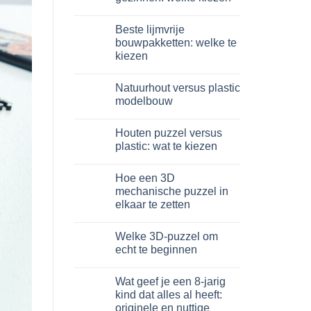
3D
in
Geen
legno:
reacties
Beste lijmvrije
quale
op
scegliere
Giochi
bouwpakketten: welke te
intelligenti
kiezen
per
famiglie:
Geen
quali
reacties
scegliere
Natuurhout versus plastic
op
Migliori
modelbouw
kit
costruzione
Geen
senza
reacties
Houten puzzel versus
colla:
op
quali
Legno
plastic: wat te kiezen
scegliere
naturale
vs
Geen
plastica
reacties
Hoe een 3D
modellismo
op
Puzzle
mechanische puzzel in
legno
elkaar te zetten
vs
plastica:
Geen
cosa
reacties
scegliere
Welke 3D-puzzel om
op
Come
echt te beginnen
assemblare
un
Geen
puzzle
reacties
Wat geef je een 8-jarig
3D
op
meccanico
Quale
kind dat alles al heeft:
puzzle
originele en nuttige
3D