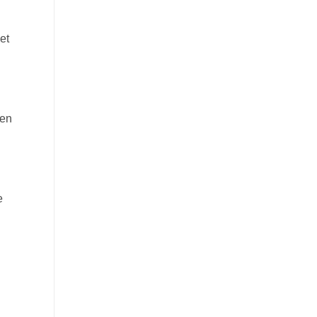
et
 en
e