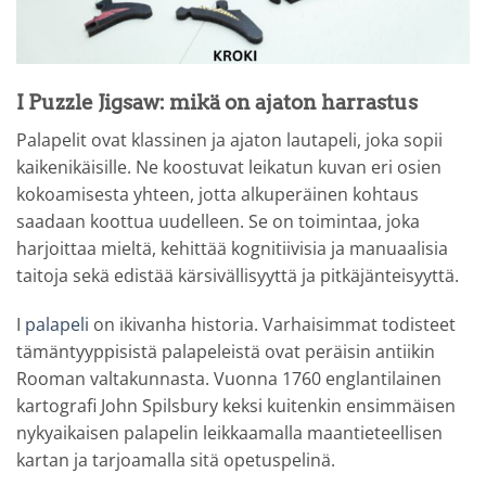
I Puzzle Jigsaw: mikä on ajaton harrastus
Palapelit ovat klassinen ja ajaton lautapeli, joka sopii
kaikenikäisille. Ne koostuvat leikatun kuvan eri osien
kokoamisesta yhteen, jotta alkuperäinen kohtaus
saadaan koottua uudelleen. Se on toimintaa, joka
harjoittaa mieltä, kehittää kognitiivisia ja manuaalisia
taitoja sekä edistää kärsivällisyyttä ja pitkäjänteisyyttä.
I
palapeli
on ikivanha historia. Varhaisimmat todisteet
tämäntyyppisistä palapeleistä ovat peräisin antiikin
Rooman valtakunnasta. Vuonna 1760 englantilainen
kartografi John Spilsbury keksi kuitenkin ensimmäisen
nykyaikaisen palapelin leikkaamalla maantieteellisen
kartan ja tarjoamalla sitä opetuspelinä.