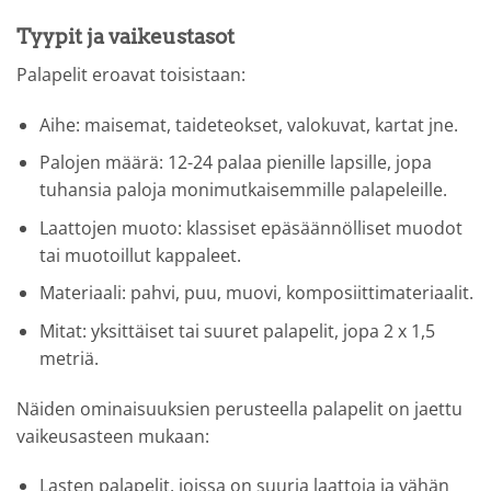
Tyypit ja vaikeustasot
Palapelit eroavat toisistaan:
Aihe: maisemat, taideteokset, valokuvat, kartat jne.
Palojen määrä: 12-24 palaa pienille lapsille, jopa
tuhansia paloja monimutkaisemmille palapeleille.
Laattojen muoto: klassiset epäsäännölliset muodot
tai muotoillut kappaleet.
Materiaali: pahvi, puu, muovi, komposiittimateriaalit.
Mitat: yksittäiset tai suuret palapelit, jopa 2 x 1,5
metriä.
Näiden ominaisuuksien perusteella palapelit on jaettu
vaikeusasteen mukaan:
Lasten palapelit, joissa on suuria laattoja ja vähän