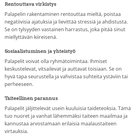
Rentouttava virkistys
Palapelin rakentaminen rentouttaa mieltä, poistaa
negatiivisia ajatuksia ja lievittää stressiä ja ahdistusta.
Se on tylsyyden vastainen harrastus, joka pitää sinut
miellyttävän kiireisenä.
Sosiaalistuminen ja yhteistyö
Palapelit voivat olla ryhmätoimintaa. Ihmiset
keskustelevat, vitsailevat ja auttavat toisiaan. Se on
hyvä tapa seurustella ja vahvistaa suhteita ystäviin tai
perheeseen.
Taiteellinen parannus
Palapelit jäljittelevät usein kuuluisia taideteoksia. Tämä
tuo nuoret ja vanhat lähemmäksi taiteen maailmaa ja
kannustaa arvostamaan erilaisia maalaustaiteen
virtauksia.