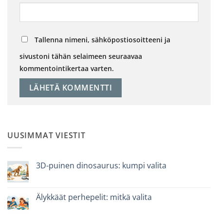
Tallenna nimeni, sähköpostiosoitteeni ja
sivustoni tähän selaimeen seuraavaa
kommentointikertaa varten.
UUSIMMAT VIESTIT
3D-puinen dinosaurus: kumpi valita
Ei
kommentteja
artikkeliin
Dinosauro
Älykkäät perhepelit: mitkä valita
3D
in
Ei
legno:
kommentteja