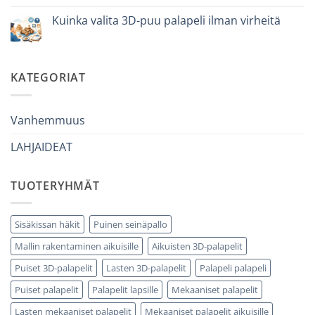
a
artikkeliin
un
Come
Kuinka valita 3D-puu palapeli ilman virheitä
bambino
iniziare
di
modellismo
Ei
8
legno
kommentteja
anni
adulto
artikkeliin
che
Come
ha
scegliere
KATEGORIAT
tutto:
puzzle
idee
3D
originali
legno
e
senza
utili
errori
Vanhemmuus
LAHJAIDEAT
TUOTERYHMÄT
Sisäkissan häkit
Puinen seinäpallo
Mallin rakentaminen aikuisille
Aikuisten 3D-palapelit
Puiset 3D-palapelit
Lasten 3D-palapelit
Palapeli palapeli
Puiset palapelit
Palapelit lapsille
Mekaaniset palapelit
Lasten mekaaniset palapelit
Mekaaniset palapelit aikuisille