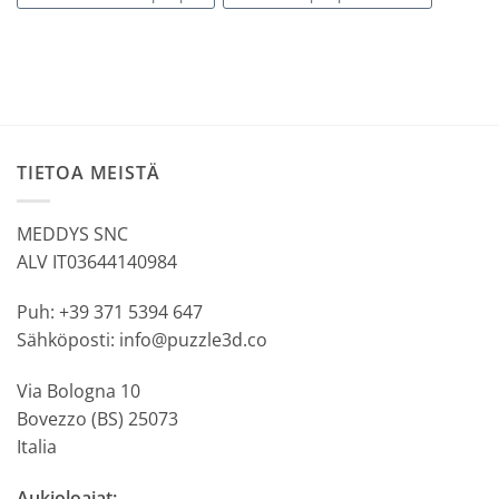
TIETOA MEISTÄ
MEDDYS SNC
ALV IT03644140984
Puh: +39 371 5394 647
Sähköposti: info@puzzle3d.co
Via Bologna 10
Bovezzo (BS) 25073
Italia
Aukioloajat: