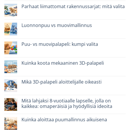
quale
artikkeliin
scegliere
Giochi
Parhaat liimattomat rakennussarjat: mitä valita
intelligenti
per
Ei
famiglie:
kommentteja
quali
artikkeliin
scegliere
Migliori
Luonnonpuu vs muovimallinnus
kit
costruzione
Ei
senza
kommentteja
colla:
artikkeliin
quali
Legno
Puu- vs muovipalapeli: kumpi valita
scegliere
naturale
vs
Ei
plastica
kommentteja
modellismo
artikkeliin
Puzzle
Kuinka koota mekaaninen 3D-palapeli
legno
vs
Ei
plastica:
kommentteja
cosa
artikkeliin
scegliere
Come
Mikä 3D-palapeli aloittelijalle oikeasti
assemblare
un
Ei
puzzle
kommentteja
3D
artikkeliin
meccanico
Quale
Mitä lahjaksi 8-vuotiaalle lapselle, jolla on
puzzle
kaikkea: omaperäisiä ja hyödyllisiä ideoita
3D
per
Ei
iniziare
kommentteja
davvero
Kuinka aloittaa puumallinnus aikuisena
artikkeliin
Cosa
Ei
regalare
kommentteja