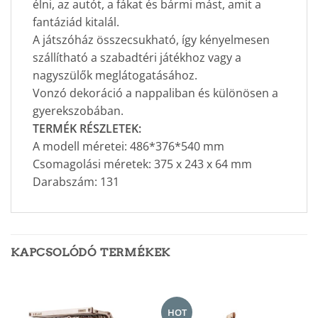
élni, az autót, a fákat és bármi mást, amit a
fantáziád kitalál.
A játszóház összecsukható, így kényelmesen
szállítható a szabadtéri játékhoz vagy a
nagyszülők meglátogatásához.
Vonzó dekoráció a nappaliban és különösen a
gyerekszobában.
TERMÉK RÉSZLETEK:
A modell méretei: 486*376*540 mm
Csomagolási méretek: 375 x 243 x 64 mm
Darabszám: 131
KAPCSOLÓDÓ TERMÉKEK
HOT