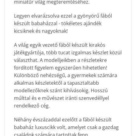
miniatűr világ megteremtéséhez.
Legyen elvarázsolva ezzel a gyönyörű fából
készült babaházzal - tökéletes ajándék
kicsiknek és nagyoknak!
A világ egyik vezető fából készült kirakós
játékgyártója, több tucat izgalmas készlet közül
választhat. A modelljeikben a részletekre
fordított figyelem egyszerűen hihetetlen!
Különböző nehézségű, a gyermekek számára
alkalmas készletektől a tapasztaltabb
modellezőknek szánt kihívásokig. Hosszú
múlttal és e művészet iránti szenvedéllyel
rendelkező cég.
Néhány évszázaddal ezelőtt a fából készült
babaház luxuscikk volt, amelyet csak a gazdag
családok számára tartottak fenn.