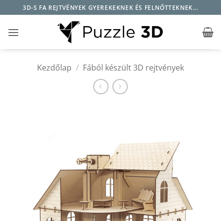
Skip
3D-S FA REJTVÉNYEK GYEREKEKNEK ÉS FELNŐTTEKNEK...
to
content
Kezdőlap
/
Fából készült 3D rejtvények