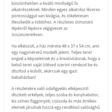
köszönhetően a kiváló minőségű fa
alkatrészeknek. Minden egyes alkatrész lézeres
pontossággal van kivágva, és tökéletesen
illeszkedik a többihez. A részletes útmutató
lépésről lépésre végigvezet az
összeszerelésen.
Ha elkészült, a ház mérete 48 x 37 x 54 cm, ami
egy nagyméretű modellt jelent. Teljes teret
enged a képzeletnek és a kreativitásnak, hogy a
belső teret saját ízlésed szerint rendezd be és
díszítsd a külsőt, akárcsak egy igazi
babaházban!
A részletekre való odafigyelés elképesztő:
díszített erkélyek, teljes szoba és konyhabútor,
kis színes függönyök, csúszda és más értékes
elemek járulnak hozzá egy rendkívül valósághű