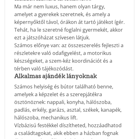
Ma már nem luxus, hanem olyan tárgy,
amelyet a gyerekek szeretnek, és amely a
képernyőktől távol, órákon át tartó játékot ígér.
Tehát, ha le szeretné foglalni gyermekét, akkor
ezt a játszóházat szívesen látjuk.
Számos előnye van: az összeszerelés fejleszti a
részletekre való odafigyelést, a motorikus
készségeket, a szem-kéz koordinációt és a
térben való tájékozódást.
Alkalmas ajándék lányoknak
Számos helyiség és bútor található benne,
amelyek a képzelet és a szerepjátékra
ösztönöznek: nappali, konyha, hálószoba,
padlás, erkély, garázs, asztal, székek, kanapék,
hálószoba, mechanikus lift.
Vízbázisú festékkel díszítheted, hozzáadhatod
a családtagokat, akik ebben a házban fognak