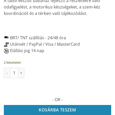
A fából készült babaház fejleszti a részletekre való
odafigyelést, a motorikus készségeket, a szem-kéz
koordinációt és a térben való tájékozódást.
BRT/ TNT szállítás -
24/48 óra
Utánvét / PayPal / Visa / MasterCard
Elállási jog 14 nap
2 készleten
Fa házikó babáknak, 131 darab mennyiség
- OR -
KOSÁRBA TESZEM