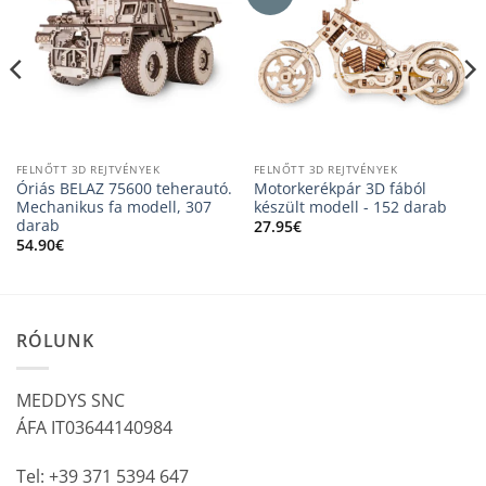
FELNŐTT 3D REJTVÉNYEK
FELNŐTT 3D REJTVÉNYEK
Óriás BELAZ 75600 teherautó.
Motorkerékpár 3D fából
Mechanikus fa modell, 307
készült modell - 152 darab
darab
27.95
€
54.90
€
RÓLUNK
MEDDYS SNC
ÁFA IT03644140984
Tel: +39 371 5394 647