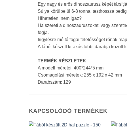
Egy nagy és erős dinoszaurusz képét társítj
Súlya körülbelül 6-8 tonna, testhossza pedig
Hihetetlen, nem igaz?
Ha szereti a dinoszauruszokat, vagy szeretne
fogja.
Irigylésre méltó fogai felelősséget rónak maj
A fából készült kirakós többi darabja között
.
TERMÉK RÉSZLETEK:
A modell méretei: 400*244*5 mm
Csomagolási méretek: 255 x 192 x 42 mm
Darabszám: 129
KAPCSOLÓDÓ TERMÉKEK