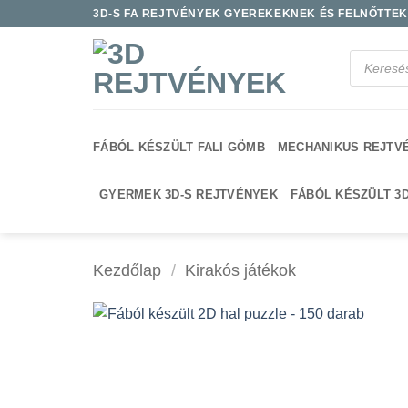
Skip
3D-S FA REJTVÉNYEK GYEREKEKNEK ÉS FELNŐTTEKN
to
content
Products
search
FÁBÓL KÉSZÜLT FALI GÖMB
MECHANIKUS REJTV
GYERMEK 3D-S REJTVÉNYEK
FÁBÓL KÉSZÜLT 3
Kezdőlap
/
Kirakós játékok