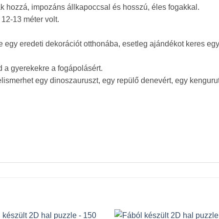
ák hozzá, impozáns állkapoccsal és hosszú, éles fogakkal.
 12-13 méter volt.
 egy eredeti dekorációt otthonába, esetleg ajándékot keres egy
d a gyerekekre a fogápolásért.
 felismerhet egy dinoszauruszt, egy repülő denevért, egy kenguru