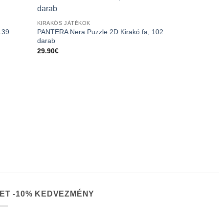
KIRAKÓS JÁTÉKOK
139
PANTERA Nera Puzzle 2D Kirakó fa, 102
darab
29.90
€
KIRAKÓS JÁT
GUFO Puzzle
24.90
€
ET -10% KEDVEZMÉNY