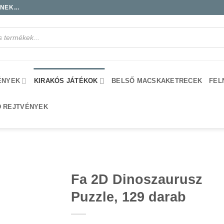
EK...
ÉNYEK
KIRAKÓS JÁTÉKOK
BELSŐ MACSKAKETRECEK
FEL
D REJTVÉNYEK
Fa 2D Dinoszaurusz
Puzzle, 129 darab