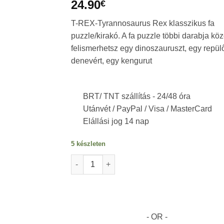
24.90
€
T-REX-Tyrannosaurus Rex klasszikus fa
puzzle/kirakó. A fa puzzle többi darabja köz
felismerhetsz egy dinoszauruszt, egy repül
denevért, egy kengurut
BRT/ TNT szállítás -
24/48 óra
Utánvét / PayPal / Visa / MasterCard
Elállási jog 14 nap
5 készleten
Fa puzzle 2D Dinoszaurusz fából. 129 darab
- OR -