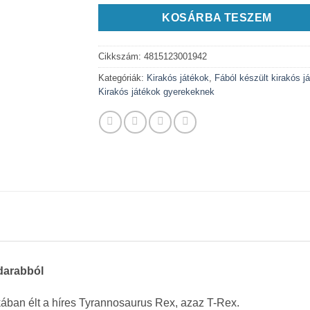
KOSÁRBA TESZEM
Cikkszám:
4815123001942
Kategóriák:
Kirakós játékok
,
Fából készült kirakós j
Kirakós játékok gyerekeknek
darabból
kában élt a híres Tyrannosaurus Rex, azaz T-Rex.