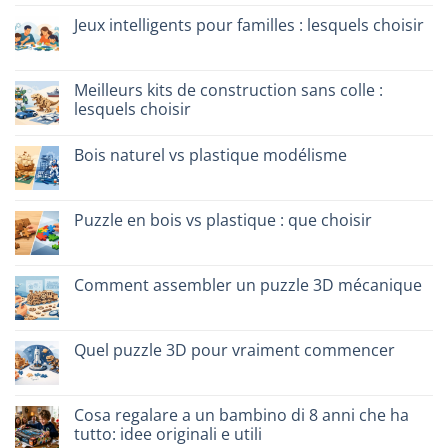
sur
Dinosauro
Jeux intelligents pour familles : lesquels choisir
3D
in
Aucun
legno:
commentaire
quale
sur
scegliere
Giochi
Meilleurs kits de construction sans colle :
intelligenti
lesquels choisir
per
famiglie:
Aucun
quali
commentaire
scegliere
Bois naturel vs plastique modélisme
sur
Migliori
Aucun
kit
commentaire
costruzione
sur
senza
Legno
Puzzle en bois vs plastique : que choisir
colla:
naturale
quali
vs
Aucun
scegliere
plastica
commentaire
modellismo
sur
Puzzle
Comment assembler un puzzle 3D mécanique
legno
vs
Aucun
plastica:
commentaire
cosa
sur
scegliere
Come
Quel puzzle 3D pour vraiment commencer
assemblare
un
Aucun
puzzle
commentaire
3D
sur
meccanico
Quale
Cosa regalare a un bambino di 8 anni che ha
puzzle
tutto: idee originali e utili
3D