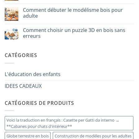
per
Aucun
iniziare
commentaire
davvero
Comment débuter le modélisme bois pour
sur
Cosa
adulte
regalare
a
Aucun
un
commentaire
Comment choisir un puzzle 3D en bois sans
bambino
sur
di
Come
erreurs
8
iniziare
anni
modellismo
Aucun
che
legno
commentaire
ha
adulto
sur
CATÉGORIES
tutto:
Come
idee
scegliere
originali
puzzle
e
3D
utili
legno
L'éducation des enfants
senza
errori
IDEES CADEAUX
CATÉGORIES DE PRODUITS
Voici la traduction en français : Casette per Gatti da interno →
**Cabanes pour chats d'intérieur**
Globe terrestre en bois
Construction de modèles pour les adultes