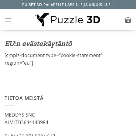
Skip
PUISET 3D-PALAPELIT LAPSILLE JA AIKUISILLE...
to
content
EU:n evästekäytäntö
[cmplz-document type="cookie-statement"
region="eu"]
TIETOA MEISTÄ
MEDDYS SNC
ALV IT03644140984