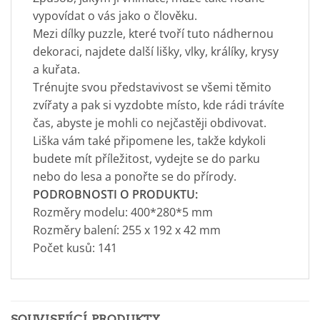
vypovídat o vás jako o člověku.
Mezi dílky puzzle, které tvoří tuto nádhernou
dekoraci, najdete další lišky, vlky, králíky, krysy
a kuřata.
Trénujte svou představivost se všemi těmito
zvířaty a pak si vyzdobte místo, kde rádi trávíte
čas, abyste je mohli co nejčastěji obdivovat.
Liška vám také připomene les, takže kdykoli
budete mít příležitost, vydejte se do parku
nebo do lesa a ponořte se do přírody.
PODROBNOSTI O PRODUKTU:
Rozměry modelu: 400*280*5 mm
Rozměry balení: 255 x 192 x 42 mm
Počet kusů: 141
SOUVISEJÍCÍ PRODUKTY