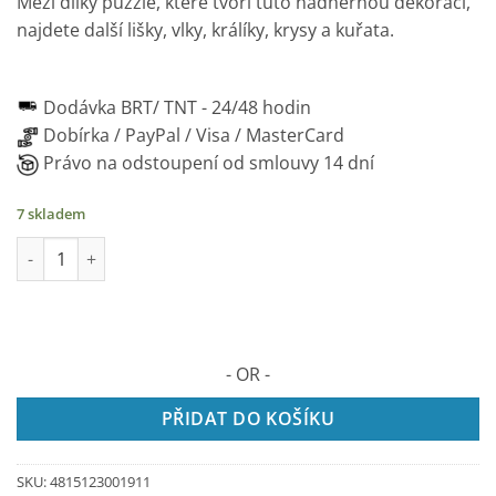
Mezi dílky puzzle, které tvoří tuto nádhernou dekoraci,
najdete další lišky, vlky, králíky, krysy a kuřata.
Dodávka BRT/ TNT -
24/48 hodin
Dobírka / PayPal / Visa / MasterCard
Právo na odstoupení od smlouvy 14 dní
7 skladem
VULPA Puzzle 2D v dřevě , 141 dílků množství
- OR -
PŘIDAT DO KOŠÍKU
SKU:
4815123001911