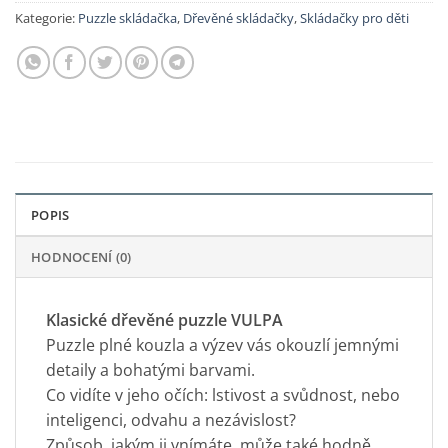
Kategorie:
Puzzle skládačka
,
Dřevěné skládačky
,
Skládačky pro děti
POPIS
HODNOCENÍ (0)
Klasické dřevěné puzzle VULPA
Puzzle plné kouzla a výzev vás okouzlí jemnými
detaily a bohatými barvami.
Co vidíte v jeho očích: lstivost a svůdnost, nebo
inteligenci, odvahu a nezávislost?
Způsob, jakým ji vnímáte, může také hodně