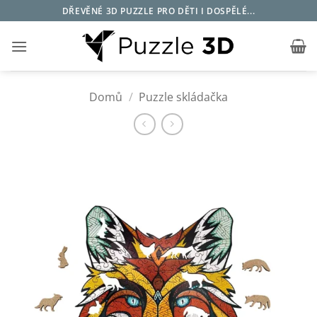
Přeskočit
DŘEVĚNÉ 3D PUZZLE PRO DĚTI I DOSPĚLÉ...
na
obsah
Domů
/
Puzzle skládačka