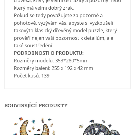
člověka, který je velmi ostražitý a pozorný nebo
který má velmi dobrý zrak.
Pokud se tedy považujete za pozorné a
pohotové, vyzývám vás, abyste si vyzkoušeli
takovýto klasický dřevěný model puzzle, který
prověří nejen vaši pozornost k detailům, ale
také soustředění.
PODROBNOSTI O PRODUKTU:
Rozměry modelu: 353*280*5mm
Rozměry balení: 255 x 192 x 42 mm
Počet kusů: 139
SOUVISEJÍCÍ PRODUKTY