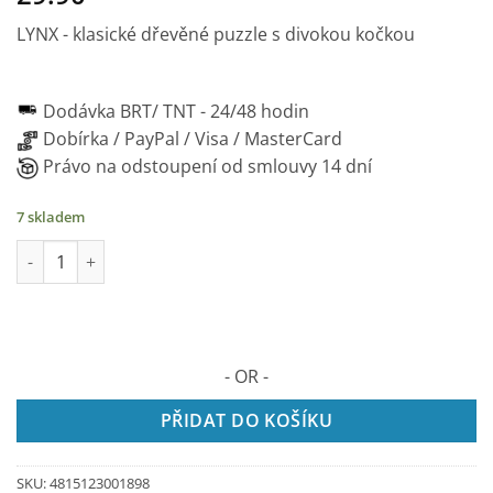
LYNX - klasické dřevěné puzzle s divokou kočkou
Dodávka BRT/ TNT -
24/48 hodin
Dobírka / PayPal / Visa / MasterCard
Právo na odstoupení od smlouvy 14 dní
7 skladem
Linx Eurasie - 2D dřevěné puzzle, 139 dílků množství
- OR -
PŘIDAT DO KOŠÍKU
SKU:
4815123001898