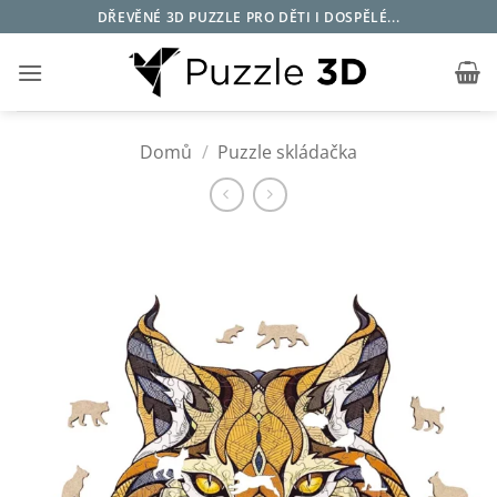
Přeskočit
DŘEVĚNÉ 3D PUZZLE PRO DĚTI I DOSPĚLÉ...
na
obsah
Domů
/
Puzzle skládačka