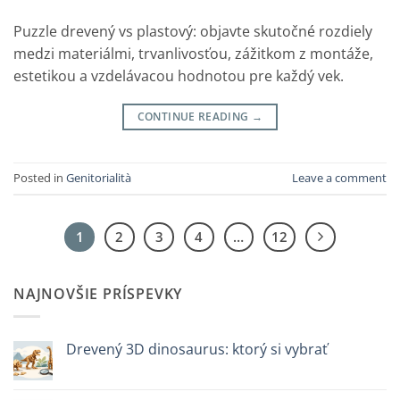
Puzzle drevený vs plastový: objavte skutočné rozdiely
medzi materiálmi, trvanlivosťou, zážitkom z montáže,
estetikou a vzdelávacou hodnotou pre každý vek.
CONTINUE READING
→
Posted in
Genitorialità
Leave a comment
1
2
3
4
…
12
NAJNOVŠIE PRÍSPEVKY
Drevený 3D dinosaurus: ktorý si vybrať
Žiadne
komentáre
na