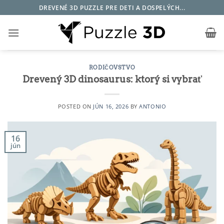
Skip
DREVENÉ 3D PUZZLE PRE DETI A DOSPELÝCH...
to
content
RODIČOVSTVO
Drevený 3D dinosaurus: ktorý si vybrať
POSTED ON
JÚN 16, 2026
BY
ANTONIO
16
jún