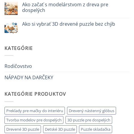
komentáre
davvero
Ako začať s modelárstvom z dreva pre
na
Cosa
dospelých
regalare
a
Žiadne
un
komentáre
Ako si vybrať 3D drevené puzzle bez chýb
bambino
na
di
Come
Žiadne
8
iniziare
komentáre
anni
modellismo
na
che
legno
Come
ha
adulto
scegliere
KATEGÓRIE
tutto:
puzzle
idee
3D
originali
legno
e
senza
utili
errori
Rodičovstvo
NÁPADY NA DARČEKY
KATEGÓRIE PRODUKTOV
Preklady pre mačky do interiéru
Drevený nástenný glóbus
Tvorba modelov pre dospelých
3D puzzle pre dospelých
Drevené 3D puzzle
Detské 3D puzzle
Puzzle skladačka