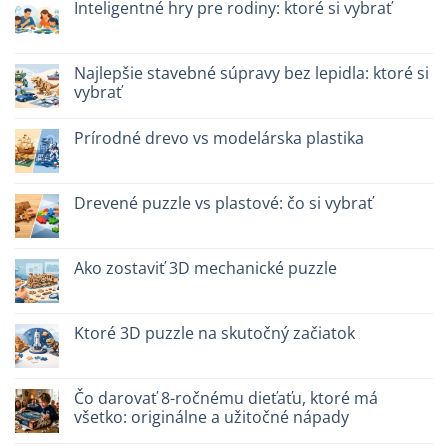
Dinosauro
Inteligentné hry pre rodiny: ktoré si vybrať
3D
in
Žiadne
legno:
komentáre
quale
na
scegliere
Giochi
Najlepšie stavebné súpravy bez lepidla: ktoré si
intelligenti
vybrať
per
famiglie:
Žiadne
quali
komentáre
scegliere
Prírodné drevo vs modelárska plastika
na
Migliori
Žiadne
kit
komentáre
costruzione
na
senza
Legno
Drevené puzzle vs plastové: čo si vybrať
colla:
naturale
quali
vs
Žiadne
scegliere
plastica
komentáre
modellismo
na
Puzzle
Ako zostaviť 3D mechanické puzzle
legno
vs
Žiadne
plastica:
komentáre
cosa
na
scegliere
Come
Ktoré 3D puzzle na skutočný začiatok
assemblare
un
Žiadne
puzzle
komentáre
3D
na
meccanico
Quale
Čo darovať 8-ročnému dieťaťu, ktoré má
puzzle
všetko: originálne a užitočné nápady
3D
per
Žiadne
iniziare