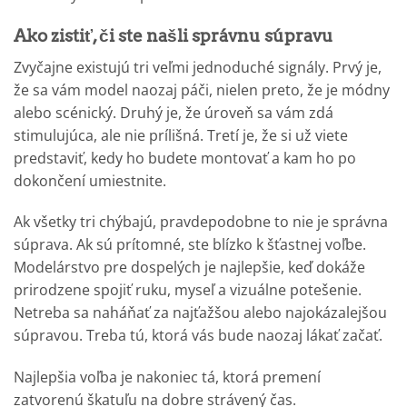
Ako zistiť, či ste našli správnu súpravu
Zvyčajne existujú tri veľmi jednoduché signály. Prvý je,
že sa vám model naozaj páči, nielen preto, že je módny
alebo scénický. Druhý je, že úroveň sa vám zdá
stimulujúca, ale nie prílišná. Tretí je, že si už viete
predstaviť, kedy ho budete montovať a kam ho po
dokončení umiestnite.
Ak všetky tri chýbajú, pravdepodobne to nie je správna
súprava. Ak sú prítomné, ste blízko k šťastnej voľbe.
Modelárstvo pre dospelých je najlepšie, keď dokáže
prirodzene spojiť ruku, myseľ a vizuálne potešenie.
Netreba sa naháňať za najťažšou alebo najokázalejšou
súpravou. Treba tú, ktorá vás bude naozaj lákať začať.
Najlepšia voľba je nakoniec tá, ktorá premení
zatvorenú škatuľu na dobre strávený čas.