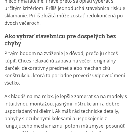
niečo hmatateľné. Práve preto sa oplatí vyberať s
určitým kritériom. Príliš jednoduchá stavebnica riskuje
sklamanie. Príliš zložitá môže zostať nedokončená po
dvoch večeroch.
Ako vybrať stavebnicu pre dospelých bez
chyby
Prvým bodom na zváženie je dôvod, prečo ju chceš
kúpiť. Chceš relaxačnú zábavu na večer, originálny
darček, dekoratívny predmet alebo mechanickú
konštrukciu, ktorá ťa poriadne preverí? Odpoveď mení
všetko.
Ak hľadáš najmä relax, je lepšie zamerať sa na modely s
intuitívnou montážou, jasnými inštrukciami a dobre
usporiadanými dielmi. Ak máš rád technické detaily,
pohyby s ozubenými kolesami a uspokojenie z
fungujúceho mechanizmu, potom má zmysel posunúť