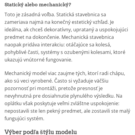
Statický alebo mechanický?
Toto je zásadná voľba. Statická stavebnica sa
zameriava najmä na konečný estetický vzhľad. Je
ideálna, ak chceš dekoratívny, uprataný a uspokojujúci
predmet na dokončenie. Mechanická stavebnica
naopak pridáva interakciu: otáčajúce sa kolesá,
pohyblivé časti, systémy s ozubenými kolesami, ktoré
ukazujú vnútorné fungovanie.
Mechanický model viac zaujme tých, ktorí radi chápu,
ako sú veci vyrobené. Často si vyžaduje väčšiu
pozornosť pri montáži, pretože presnosť je
nevyhnutná pre dosiahnutie plynulého výsledku. Na
oplátku však poskytuje veľmi zvláštne uspokojenie:
nepostavili ste len pekný predmet, ale zostavili ste malý
fungujúci systém.
Výber podľa štýlu modelu