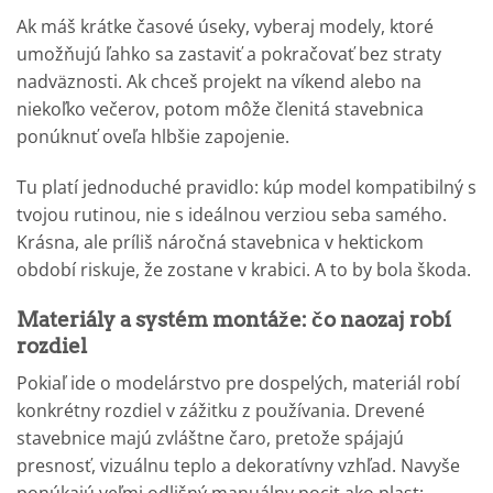
Ak máš krátke časové úseky, vyberaj modely, ktoré
umožňujú ľahko sa zastaviť a pokračovať bez straty
nadväznosti. Ak chceš projekt na víkend alebo na
niekoľko večerov, potom môže členitá stavebnica
ponúknuť oveľa hlbšie zapojenie.
Tu platí jednoduché pravidlo: kúp model kompatibilný s
tvojou rutinou, nie s ideálnou verziou seba samého.
Krásna, ale príliš náročná stavebnica v hektickom
období riskuje, že zostane v krabici. A to by bola škoda.
Materiály a systém montáže: čo naozaj robí
rozdiel
Pokiaľ ide o modelárstvo pre dospelých, materiál robí
konkrétny rozdiel v zážitku z používania. Drevené
stavebnice majú zvláštne čaro, pretože spájajú
presnosť, vizuálnu teplo a dekoratívny vzhľad. Navyše