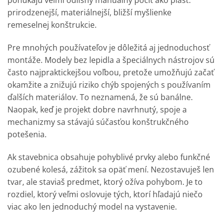
ponúkajú veľmi odlišný manuálny pocit ako plast:
prirodzenejší, materiálnejší, bližší myšlienke
remeselnej konštrukcie.
Pre mnohých používateľov je dôležitá aj jednoduchosť
montáže. Modely bez lepidla a špeciálnych nástrojov sú
často najpraktickejšou voľbou, pretože umožňujú začať
okamžite a znižujú riziko chýb spojených s používaním
ďalších materiálov. To neznamená, že sú banálne.
Naopak, keď je projekt dobre navrhnutý, spoje a
mechanizmy sa stávajú súčasťou konštrukčného
potešenia.
Ak stavebnica obsahuje pohyblivé prvky alebo funkčné
ozubené kolesá, zážitok sa opäť mení. Nezostavuješ len
tvar, ale staviaš predmet, ktorý ožíva pohybom. Je to
rozdiel, ktorý veľmi oslovuje tých, ktorí hľadajú niečo
viac ako len jednoduchý model na vystavenie.