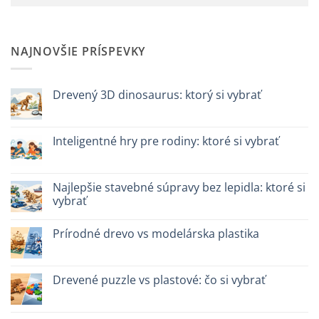
NAJNOVŠIE PRÍSPEVKY
Drevený 3D dinosaurus: ktorý si vybrať
Žiadne
komentáre
na
Dinosauro
Inteligentné hry pre rodiny: ktoré si vybrať
3D
in
Žiadne
legno:
komentáre
quale
na
scegliere
Giochi
Najlepšie stavebné súpravy bez lepidla: ktoré si
intelligenti
vybrať
per
famiglie:
Žiadne
quali
komentáre
scegliere
Prírodné drevo vs modelárska plastika
na
Migliori
Žiadne
kit
komentáre
costruzione
na
senza
Legno
Drevené puzzle vs plastové: čo si vybrať
colla:
naturale
quali
vs
Žiadne
scegliere
plastica
komentáre
modellismo
na