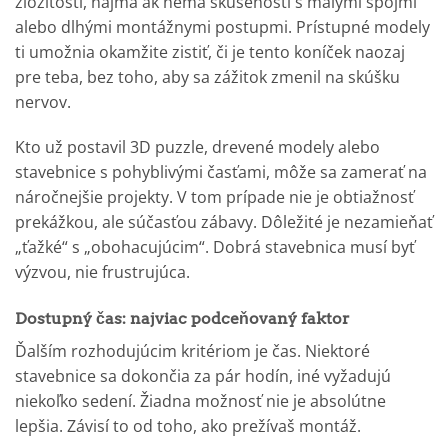
zložitosti, najmä ak nemá skúsenosti s malými spojmi
alebo dlhými montážnymi postupmi. Prístupné modely
ti umožnia okamžite zistiť, či je tento koníček naozaj
pre teba, bez toho, aby sa zážitok zmenil na skúšku
nervov.
Kto už postavil 3D puzzle, drevené modely alebo
stavebnice s pohyblivými časťami, môže sa zamerať na
náročnejšie projekty. V tom prípade nie je obtiažnosť
prekážkou, ale súčasťou zábavy. Dôležité je nezamieňať
„ťažké“ s „obohacujúcim“. Dobrá stavebnica musí byť
výzvou, nie frustrujúca.
Dostupný čas: najviac podceňovaný faktor
Ďalším rozhodujúcim kritériom je čas. Niektoré
stavebnice sa dokončia za pár hodín, iné vyžadujú
niekoľko sedení. Žiadna možnosť nie je absolútne
lepšia. Závisí to od toho, ako prežívaš montáž.