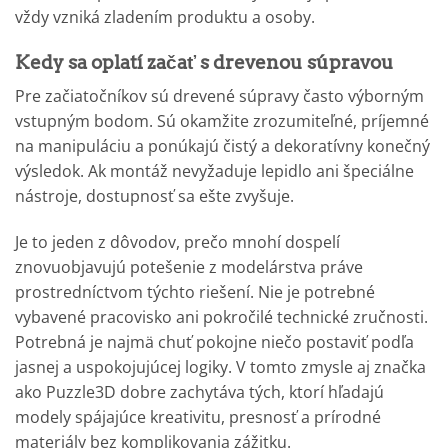
vždy vzniká zladením produktu a osoby.
Kedy sa oplatí začať s drevenou súpravou
Pre začiatočníkov sú drevené súpravy často výborným
vstupným bodom. Sú okamžite zrozumiteľné, príjemné
na manipuláciu a ponúkajú čistý a dekoratívny konečný
výsledok. Ak montáž nevyžaduje lepidlo ani špeciálne
nástroje, dostupnosť sa ešte zvyšuje.
Je to jeden z dôvodov, prečo mnohí dospelí
znovuobjavujú potešenie z modelárstva práve
prostredníctvom týchto riešení. Nie je potrebné
vybavené pracovisko ani pokročilé technické zručnosti.
Potrebná je najmä chuť pokojne niečo postaviť podľa
jasnej a uspokojujúcej logiky. V tomto zmysle aj značka
ako Puzzle3D dobre zachytáva tých, ktorí hľadajú
modely spájajúce kreativitu, presnosť a prírodné
materiály bez komplikovania zážitku.