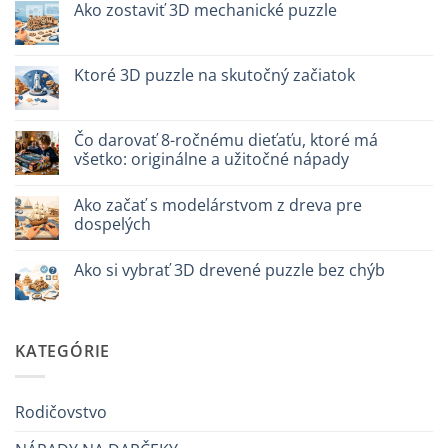
Puzzle
Ako zostaviť 3D mechanické puzzle
legno
vs
Žiadne
plastica:
komentáre
cosa
na
scegliere
Come
Ktoré 3D puzzle na skutočný začiatok
assemblare
un
Žiadne
puzzle
komentáre
3D
na
meccanico
Quale
Čo darovať 8-ročnému dieťaťu, ktoré má
puzzle
všetko: originálne a užitočné nápady
3D
per
Žiadne
iniziare
komentáre
davvero
Ako začať s modelárstvom z dreva pre
na
Cosa
dospelých
regalare
a
Žiadne
un
komentáre
Ako si vybrať 3D drevené puzzle bez chýb
bambino
na
di
Come
Žiadne
8
iniziare
komentáre
anni
modellismo
na
che
legno
Come
ha
adulto
scegliere
KATEGÓRIE
tutto:
puzzle
idee
3D
originali
legno
e
senza
utili
errori
Rodičovstvo