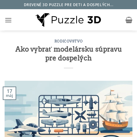
Skip
DREVENÉ 3D PUZZLE PRE DETI A DOSPELÝCH...
to
content
RODIČOVSTVO
Ako vybrať modelársku súpravu
pre dospelých
17
máj