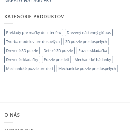
NÁPADY NA DARČEKY
KATEGÓRIE PRODUKTOV
Preklady pre mačky do interiéru
Drevený nástenný glóbus
Tvorba modelov pre dospelých
3D puzzle pre dospelých
Drevené 3D puzzle
Detské 3D puzzle
Puzzle skladačka
Drevené skladačky
Puzzle pre deti
Mechanické hádanky
Mechanické puzzle pre deti
Mechanické puzzle pre dospelých
O NÁS