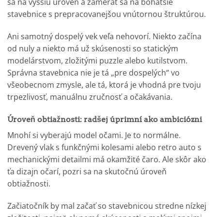
sa na vyššiu úroveň a zamerať sa na bohatšie
stavebnice s prepracovanejšou vnútornou štruktúrou.
Ani samotný dospelý vek veľa nehovorí. Niekto začína
od nuly a niekto má už skúsenosti so statickým
modelárstvom, zložitými puzzle alebo kutilstvom.
Správna stavebnica nie je tá „pre dospelých“ vo
všeobecnom zmysle, ale tá, ktorá je vhodná pre tvoju
trpezlivosť, manuálnu zručnosť a očakávania.
Úroveň obtiažnosti: radšej úprimní ako ambiciózni
Mnohí si vyberajú model očami. Je to normálne.
Drevený vlak s funkčnými kolesami alebo retro auto s
mechanickými detailmi má okamžité čaro. Ale skôr ako
ťa dizajn očarí, pozri sa na skutočnú úroveň
obtiažnosti.
Začiatočník by mal začať so stavebnicou stredne nízkej