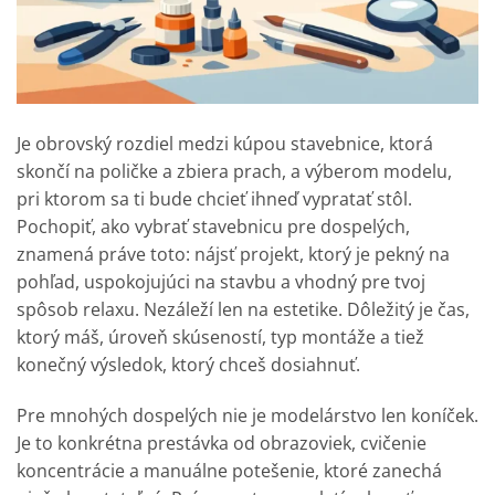
Je obrovský rozdiel medzi kúpou stavebnice, ktorá
skončí na poličke a zbiera prach, a výberom modelu,
pri ktorom sa ti bude chcieť ihneď vypratať stôl.
Pochopiť, ako vybrať stavebnicu pre dospelých,
znamená práve toto: nájsť projekt, ktorý je pekný na
pohľad, uspokojujúci na stavbu a vhodný pre tvoj
spôsob relaxu. Nezáleží len na estetike. Dôležitý je čas,
ktorý máš, úroveň skúseností, typ montáže a tiež
konečný výsledok, ktorý chceš dosiahnuť.
Pre mnohých dospelých nie je modelárstvo len koníček.
Je to konkrétna prestávka od obrazoviek, cvičenie
koncentrácie a manuálne potešenie, ktoré zanechá