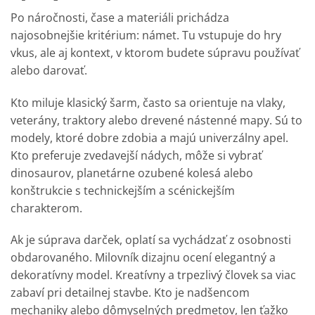
Po náročnosti, čase a materiáli prichádza
najosobnejšie kritérium: námet. Tu vstupuje do hry
vkus, ale aj kontext, v ktorom budete súpravu používať
alebo darovať.
Kto miluje klasický šarm, často sa orientuje na vlaky,
veterány, traktory alebo drevené nástenné mapy. Sú to
modely, ktoré dobre zdobia a majú univerzálny apel.
Kto preferuje zvedavejší nádych, môže si vybrať
dinosaurov, planetárne ozubené kolesá alebo
konštrukcie s technickejším a scénickejším
charakterom.
Ak je súprava darček, oplatí sa vychádzať z osobnosti
obdarovaného. Milovník dizajnu ocení elegantný a
dekoratívny model. Kreatívny a trpezlivý človek sa viac
zabaví pri detailnej stavbe. Kto je nadšencom
mechaniky alebo dômyselných predmetov, len ťažko