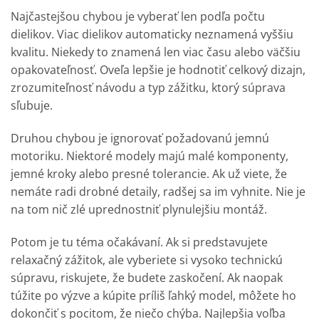
Najčastejšou chybou je vyberať len podľa počtu
dielikov. Viac dielikov automaticky neznamená vyššiu
kvalitu. Niekedy to znamená len viac času alebo väčšiu
opakovateľnosť. Oveľa lepšie je hodnotiť celkový dizajn,
zrozumiteľnosť návodu a typ zážitku, ktorý súprava
sľubuje.
Druhou chybou je ignorovať požadovanú jemnú
motoriku. Niektoré modely majú malé komponenty,
jemné kroky alebo presné tolerancie. Ak už viete, že
nemáte radi drobné detaily, radšej sa im vyhnite. Nie je
na tom nič zlé uprednostniť plynulejšiu montáž.
Potom je tu téma očakávaní. Ak si predstavujete
relaxačný zážitok, ale vyberiete si vysoko technickú
súpravu, riskujete, že budete zaskočení. Ak naopak
túžite po výzve a kúpite príliš ľahký model, môžete ho
dokončiť s pocitom, že niečo chýba. Najlepšia voľba