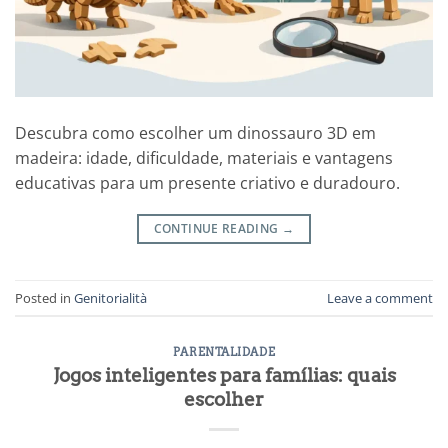
Descubra como escolher um dinossauro 3D em
madeira: idade, dificuldade, materiais e vantagens
educativas para um presente criativo e duradouro.
CONTINUE READING
→
Posted in
Genitorialità
Leave a comment
PARENTALIDADE
Jogos inteligentes para famílias: quais
escolher