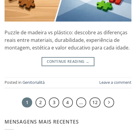
Puzzle de madeira vs plástico: descobre as diferenças
reais entre materiais, durabilidade, experiência de
montagem, estética e valor educativo para cada idade.
CONTINUE READING
→
Posted in
Genitorialità
Leave a comment
1
2
3
4
…
12
MENSAGENS MAIS RECENTES