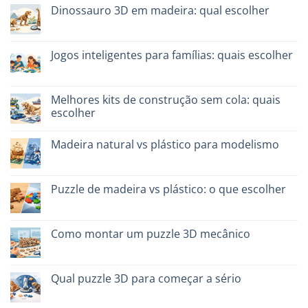
Dinossauro 3D em madeira: qual escolher
Sem
comentários
em
Dinosauro
Jogos inteligentes para famílias: quais escolher
3D
in
Sem
legno:
comentários
quale
em
scegliere
Giochi
Melhores kits de construção sem cola: quais
intelligenti
escolher
per
famiglie:
Sem
quali
comentários
scegliere
Madeira natural vs plástico para modelismo
em
Migliori
Sem
kit
comentários
costruzione
em
senza
Legno
Puzzle de madeira vs plástico: o que escolher
colla:
naturale
quali
vs
Sem
scegliere
plastica
comentários
modellismo
em
Puzzle
Como montar um puzzle 3D mecânico
legno
vs
Sem
plastica:
comentários
cosa
em
scegliere
Come
Qual puzzle 3D para começar a sério
assemblare
un
Sem
puzzle
comentários