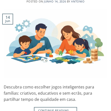
POSTED ON
JUNHO 14, 2026
BY
ANTONIO
14
Jun
Descubra como escolher jogos inteligentes para
famílias: criativos, educativos e sem ecrãs, para
partilhar tempo de qualidade em casa.
CONTINUE READING
→