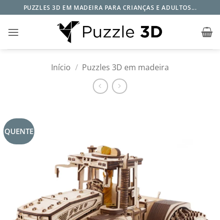
Skip
PUZZLES 3D EM MADEIRA PARA CRIANÇAS E ADULTOS...
to
content
Início
/
Puzzles 3D em madeira
QUENTE